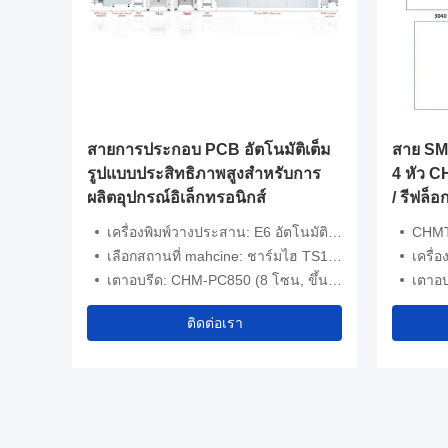
องพิมพ์
สายการประกอบ PCB อัตโนมัติเต็ม
สาย SMT
๊ะบน
รูปแบบประสิทธิภาพสูงสำหรับการ
4 หัว 
ผลิตอุปกรณ์อิเล็กทรอนิกส์
/ รีฟล็อ
พิมพ์พิม
้งหมด 58pcs
เครื่องพิมพ์วางประสาน: E6 อัตโนมัติเต็มรูปแบบ
CHMT5
เลือกสถานที่ mahcine: ชาร์มไฮ TS10,TM08
เครื่อง
เตาอบรีด: CHM-PC850 (8 โซน, ขึ้น8+ลง8)
เตาอบร
ติดต่อเรา