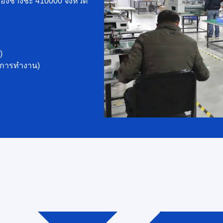
เมืองชางชะ 410000 จังหวัด
)
การทํางาน)