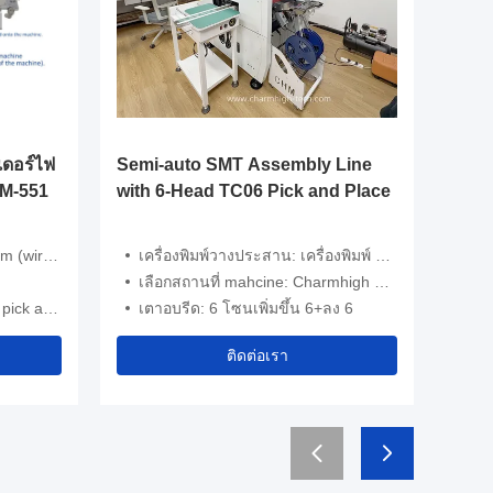
Video
เดอร์ไฟ
Semi-auto SMT Assembly Line
เครื่อ
HM-551
with 6-Head TC06 Pick and Place
PCB การ
แบบพร้
ความเข้
ireless)
เครื่องพิมพ์วางประสาน: เครื่องพิมพ์ Semi-Auto stencil 3250
ชื่อ:
SMEM
เลือกสถานที่ mahcine: Charmhigh TC06 (6 หัว)
แอปพลิเค
e machine
เตาอบรีด: 6 โซนเพิ่มขึ้น 6+ลง 6
ขนาดนิตยสาร P
ติดต่อเรา