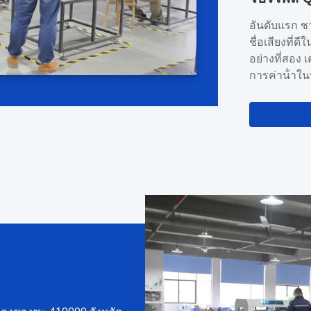
และการตลาด
อันดับแรก ชา
สิบปีเราเริ่
ชื่อเสียงที่
เรามีประสบก
อย่างที่สอง
เคลื่อนไหว ดั
การค่าน้ําใ
และการรับปร
ประกัน 1 ปี 
อะไหล่: เราม
สนับสนุนทาง
การแก้ไขปัญ