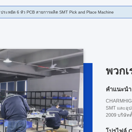
p Machine 8 หัว 100 feeders PCB Assembly Line
พวกเ
คําแนะนํา
CHARMHIGH 
SMT และอุปกร
2009 บริษัทต
ฮุนันมีพื้นท
และเทคโนโลยี
โปรไฟล์ 