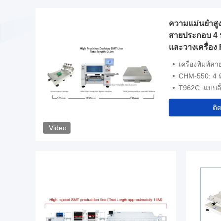
24
ความแม่นยําส
สายประกอบ 4 
ne
และวางเครื่อง
เครื่องพิมพ์ลายฉลุ: เ
CHM-550: 4 หัว 50 
IY
T962C: แบบลิ้
ติ
Video