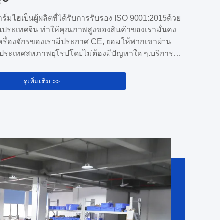
 Charmhigh ได้นําทางในเทคโนโลยี SMT มานานกว่า
ร์มไฮเป็นผู้ผลิตที่ได้รับการรับรอง ISO 9001:2015ด้วย
มต้นธุรกิจจากเครื่องกํากับ CNC ตั้งแต่ปี 2009 วิศวกรของ
ดีในประเทศจีน ทําให้คุณภาพสูงของสินค้าของเรามั่นคง
ารณ์มากมายเกี่ยวกับเครื่องจักรและระบบควบคุมการ
 เครื่องจักรของเรามีประกาศ CE, ยอมให้พวกเขาผ่าน
งน...
นประเทศสหภาพยุโรปโดยไม่ต้องมีปัญหาใด ๆ.บริการ
ะกัน-ระยะเวลาการรับประกัน: เครื่องสมบูรณ์พร้อมรับ
ตั้งแต่วันที่ซื้อ พร้อมกับการสนับสนุนการดูแลตลอดชีวิต-
ดูเพิ่มเติม >>
ักจะให้อะไหล่แท้โดยตรงจากโรงงานที่น่าเชื่อถือ- การ
เทคนิค: เราให้บริการ Q&A ออนไลน์, การสนับสนุน
หา, แ...