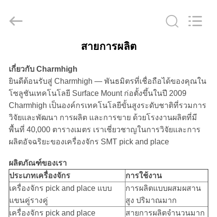
©
2016
-
2026
CHARMHIGH
TECHNOLOGY
LIMITED.
สายการผลิต
All
บ้าน
Rights
Reserved.
เกี่ยวกับ Charmhigh
ยินดีต้อนรับสู่ Charmhigh — พันธมิตรที่เชื่อถือได้ของคุณใน
สินค้า
โซลูชันเทคโนโลยี Surface Mount ก่อตั้งขึ้นในปี 2009
Charmhigh เป็นองค์กรเทคโนโลยีขั้นสูงระดับชาติที่รวมการ
วิจัยและพัฒนา การผลิต และการขาย ด้วยโรงงานผลิตที่มี
วิดีโอ
พื้นที่ 40,000 ตารางเมตร เราเชี่ยวชาญในการวิจัยและการ
ผลิตอัจฉริยะของเครื่องจักร SMT pick and place
เกี่ยว
ผลิตภัณฑ์ของเรา
ประเภทเครื่องจักร
การใช้งาน
กับ
เครื่องจักร pick and place แบบ
การผลิตแบบผสมผสาน
แขนคู่รางคู่
สูง ปริมาณมาก
เรา
เครื่องจักร pick and place
สายการผลิตจำนวนมาก