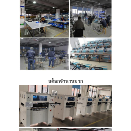
สต็อกจำนวนมาก