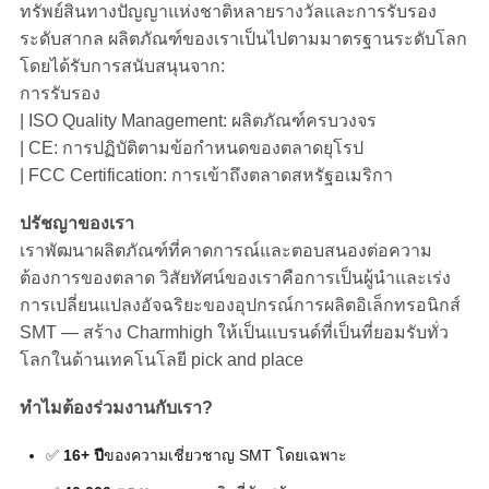
ทรัพย์สินทางปัญญาแห่งชาติหลายรางวัลและการรับรอง
ข่าว
ระดับสากล ผลิตภัณฑ์ของเราเป็นไปตามมาตรฐานระดับโลก
โดยได้รับการสนับสนุนจาก:
SHOPPING
การรับรอง
| ISO Quality Management: ผลิตภัณฑ์ครบวงจร
ON
| CE: การปฏิบัติตามข้อกำหนดของตลาดยุโรป
LINE
| FCC Certification: การเข้าถึงตลาดสหรัฐอเมริกา
ปรัชญาของเรา
แผนผัง
เราพัฒนาผลิตภัณฑ์ที่คาดการณ์และตอบสนองต่อความ
ต้องการของตลาด วิสัยทัศน์ของเราคือการเป็นผู้นำและเร่ง
เว็บไซต์
การเปลี่ยนแปลงอัจฉริยะของอุปกรณ์การผลิตอิเล็กทรอนิกส์
SMT — สร้าง Charmhigh ให้เป็นแบรนด์ที่เป็นที่ยอมรับทั่ว
โลกในด้านเทคโนโลยี pick and place
นโยบาย
ทำไมต้องร่วมงานกับเรา?
ความ
✅ 
16+ ปี
ของความเชี่ยวชาญ SMT โดยเฉพาะ
เป็น