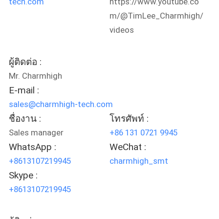
tech.com
https://www.youtube.co
m/@TimLee_Charmhigh/
ส่วน
videos
ตัว
ผู้ติดต่อ :
Mr. Charmhigh
E-mail :
sales@charmhigh-tech.com
ชื่องาน :
โทรศัพท์ :
Sales manager
+86 131 0721 9945
WhatsApp :
WeChat :
+8613107219945
charmhigh_smt
Skype :
+8613107219945