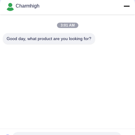
Asia 2021- ต.ค. 20 21 22
Charmhigh
ส่วน
ตัว
3:01 AM
loading...
Good day, what product are you looking for?
หมวดหมู่ยอดนิยม
ทั้งหมด
เลือกและวางเครื่อง 
สายการผลิต Smt
SMT
เครื่องพิมพ์ลายฉลุ
SMT เตาอบ Reflow
เครื่องป้อน SMT
เครื่อง SMT ขนาดเล็ก
เครื่องเลือกและวาง 
สายการประกอบ PCB
SMD