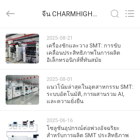
©
2016
-
จีน CHARMHIGH TECHNOLOGY LIMITED ข่าวของ บริษัท
2026
CHARMHIGH
TECHNOLOGY
LIMITED.
All
บ้าน
Rights
2025-08-21
Reserved.
เครื่องชักและวาง SMT: การขับ
เคลื่อนประสิทธิภาพในการผลิต
สินค้า
อิเล็กทรอนิกส์ที่ทันสมัย
2025-08-01
วิดีโอ
แนวโน้มล่าสุดในอุตสาหกรรม SMT:
ระบบอัตโนมัติ, การผสานรวม AI,
และความยั่งยืน
เกี่ยว
กับ
2025-06-16
โซลูชันอุปกรณ์ต่อพ่วงอัจฉริยะ
เรา
สำหรับการผลิต SMT ประสิทธิภาพ