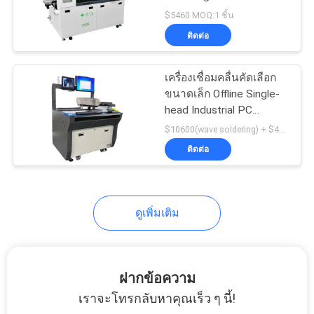
ข่าว
การประกอบ PCB
$5460 MOQ:1 ชิ้น
ติดต่อ
21
SHOPPING
เครื่องเชื่อมคลื่นคัดเลือก
ON
เครื่องป้อน SMT
ขนาดเล็ก Offline Single-
LINE
head Industrial PC
Control 200B
$10600(wave soldering) + $4000 (Nitrogen machine) MOQ:1PCS
ติดต่อ
แผนผัง
เว็บไซต์
21
ดูเพิ่มเติม
เครื่อง SMT ขนาด
นโยบาย
เล็ก
ความ
ฝากข้อความ
เราจะโทรกลับหาคุณเร็ว ๆ นี้!
เป็น