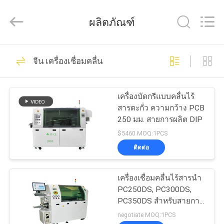
©
2016
-
ผลิตภัณฑ์
2026
CHARMHIGH
TECHNOLOGY
LIMITED.
All
74
บ้าน
Rights
จีน เครื่องเชื่อมคลื่น
Reserved.
เลือกและวางเครื่อง
สินค้า
SMT
เครื่องบัดกรีแบบคลื่นไร้
สารตะกั่ว ความกว้าง PCB
250 มม. สายการผลิต DIP
วิดีโอ
$5460 MOQ:1PCS
ติดต่อ
37
เกี่ยว
เครื่องเชื่อมคลื่นไร้สารนํา
สายการผลิต smt
กับ
PC250DS, PC300DS,
PC350DS สําหรับสายการ
เรา
ผลิต PCB DIP
negotiate MOQ:1PCS