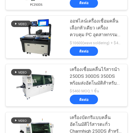
ติดต่อ
ทัวร์
ออฟไลน์เครื่องเชื่อมคลื่น
23
เลือกหัวเดียว เครื่อง
โรงงาน
ควบคุม PC อุตสาหกรรม
เครื่องพิมพ์ลายฉลุ
200B
$10600(wave soldering) + $4000 (Nitrogen machine) MOQ:1PCS
การ
ติดต่อ
ควบคุม
เครื่องเชื่อมคลื่นไร้สารนํา
250DS 300DS 350DS
คุณภาพ
พร้อมส่งอัตโนมัติสําหรับ
34
สายการผลิต PCB DIP
$5460 MOQ:1 ชิ้น
ติดต่อ
ติดต่อ
SMT เตาอบ Reflow
เรา
เครื่องบัดกรีแบบคลื่น
อัตโนมัติไร้สารตะกั่ว
Charmhigh 250DS สำหรับ