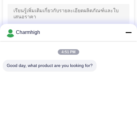
ส่วน
19
ตัว
เครื่องเลือกและวาง
Charmhigh
SMD
4:51 PM
Good day, what product are you looking for?
หมวดหมู่ยอดนิยม
ทั้งหมด
8
สายการประกอบ
เลือกและวางเครื่อง 
สายการผลิต Smt
SMT
PCB
เครื่องพิมพ์ลายฉลุ
SMT เตาอบ Reflow
เครื่องป้อน SMT
เครื่อง SMT ขนาดเล็ก