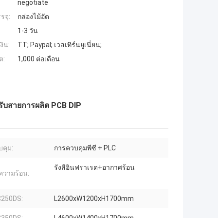
negotiate
รจุ:
กล่องไม้อัด
1-3 วัน
งิน:
TT; Paypal; เวสเทิร์นยูเนี่ยน;
ต:
1,000 ต่อเดือน
หรับสายการผลิต PCB DIP
บคุม:
การควบคุมพีซี + PLC
รังสีอินฟราเรด+อากาศร้อน
ำความร้อน:
PC250DS:
L2600xW1200xH1700mm