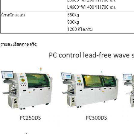
L3600*W1200*H1700 มม.
L4600*W1400*H1700 มม.
น้ําหนักสะสม
550kg
900kg
1200 กิโลกรัม
รายละเอียดภาพจริง: