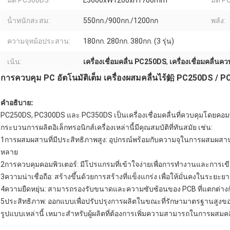
มิติ PC300DS:
L3600xW1200xH1700mm
มิติ 
น้ําหนักสะสม:
550กก./900กก./1200กก
พลัง:
ความจุหม้อประสาน:
180กก. 280กก. 380กก. (3 รุ่น)
เน้น:
เครื่องเชื่อมคลื่น PC250DS
,
เครื่องเชื่อมคลื่นค
การควบคุม PC อัตโนมัติเต็ม เครื่องผสมคลื่นไร้鉛 PC250DS / 
คําอธิบาย:
PC250DS, PC300DS และ PC350DS เป็นเครื่องเชื่อมคลื่นที่ควบคุมโดยคอม
กระบวนการผลิตอิเล็กทรอนิกส์เครื่องเหล่านี้มีคุณสมบัติที่ทันสมัย เช่น:
1การผสมผสานที่มีประสิทธิภาพสูง: อุปกรณ์พร้อมกับความจุในการผสมผสา
หลาย
2การควบคุมคอมพิวเตอร์: มีโปรแกรมที่เข้าใจง่ายเพื่อการทํางานและการเข
3ความน่าเชื่อถือ: สร้างขึ้นด้วยการสร้างที่แข็งแกร่ง เพื่อให้มั่นคงในระย
4ความยืดหยุ่น: สามารถรองรับขนาดและความซับซ้อนของ PCB ที่แตกต่าง
5ประสิทธิภาพ: ออกแบบเพื่อปรับปรุงการผลิตในขณะที่รักษามาตรฐานสูง
รูปแบบเหล่านี้ เหมาะสําหรับผู้ผลิตที่ต้องการเพิ่มความสามารถในการผสมค