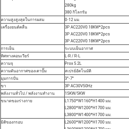
280kg
380 กิโลกรัม
ความสูงสูงสุดในการผสม
0-12 มม.
เครื่องยนต์คลื่น
3P AC220V0.18KW*2pcs
3P AC220V0.18KW*2pcs
3P AC220V0.18KW*2pcs
การเย็น
ระบบเย็นอากาศ
ทิศทางคอนเวียร์
L-R / R-L
ความจุ
Prox 5.2L
ความดันอากาศของเตาปั๊ม
สเปรย์อัตโนมัติ
มุมการปั่น
3°-7°
ขา
3P AC30V50Hz
พลังงานทั่วไป / พลังงานทํางาน
15KW/5KW
ขนาดของร่างกาย
L1750*W1160*H1400 มม.
L2800*W1200*H1700 มม.
L3800*W1400*H1700 มม.
มิติของกรอบ
L2600*W1200*H1700 มม.