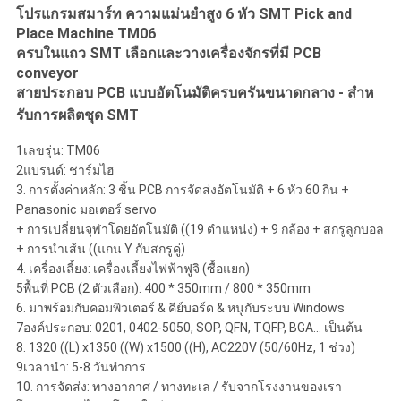
โปรแกรมสมาร์ท ความแม่นยําสูง 6 หัว SMT Pick and
ส่วน
Place Machine TM06
ครบในแถว SMT เลือกและวางเครื่องจักรที่มี PCB
ตัว
conveyor
สายประกอบ PCB แบบอัตโนมัติครบครันขนาดกลาง - สําห
รับการผลิตชุด SMT
1เลขรุ่น: TM06
2แบรนด์: ชาร์มไฮ
3. การตั้งค่าหลัก: 3 ชิ้น PCB การจัดส่งอัตโนมัติ + 6 หัว 60 กิน +
Panasonic มอเตอร์ servo
+ การเปลี่ยนจุฬาโดยอัตโนมัติ ((19 ตําแหน่ง) + 9 กล้อง + สกรูลูกบอล
+ การนําเส้น ((แกน Y กับสกรูคู่)
4. เครื่องเลี้ยง: เครื่องเลี้ยงไฟฟ้าฟูจิ (ซื้อแยก)
5พื้นที่ PCB (2 ตัวเลือก): 400 * 350mm / 800 * 350mm
6. มาพร้อมกับคอมพิวเตอร์ & คีย์บอร์ด & หนูกับระบบ Windows
7องค์ประกอบ: 0201, 0402-5050, SOP, QFN, TQFP, BGA... เป็นต้น
8. 1320 ((L) x1350 ((W) x1500 ((H), AC220V (50/60Hz, 1 ช่วง)
9เวลานํา: 5-8 วันทําการ
10. การจัดส่ง: ทางอากาศ / ทางทะเล / รับจากโรงงานของเรา