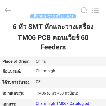
©
2016
-
2026
CHARMHIGH
เลือกและวางเครื่อง SMT
TECHNOLOGY
LIMITED.
All
6 หัว SMT หักและวางเครื่อง
บ้าน
Rights
Reserved.
TM06 PCB คอนเวียร์ 60
สินค้า
Feeders
วิดีโอ
Place of Origin:
China
Charmhigh
ชื่อแบรนด์:
เกี่ยว
CE
ได้รับการรับรอง:
กับ
หมายเลขรุ่น:
TM06 (6 หัว +60 ตัวป้อน)
เรา
Charmhigh TM06 - Catalog.pdf
เอกสาร: