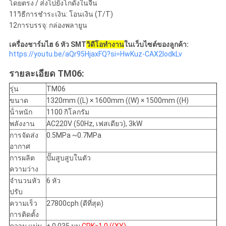
โดยตรง / ส่งไปยังโกดังในจีน
11วิธีการชําระเงิน: โอนเงิน (T/T)
12การบรรจุ: กล่องพลายูน
เครื่องชาร์มไฮ 6 หัว SMT
วิดีโอทํางาน
ในเว็บไซต์ของลูกค้า:
https://youtu.be/aQr95HjaxFQ?si=HwKuz-CAX2lodkLv
รายละเอียด TM06:
รุ่น
TM06
ขนาด
1320mm ((L) × 1600mm ((W) × 1500mm ((H)
น้ําหนัก
1100 กิโลกรัม
พลังงาน
AC220V (50Hz, เฟสเดียว), 3kW
การจัดส่ง
0.5MPa ~0.7MPa
อากาศ
การผลิต
ปั๊มสูบสูบในตัว
ความว่าง
จํานวนหัว
6 หัว
ปรับ
ความเร็ว
27800cph (ดีที่สุด)
การติดตั้ง