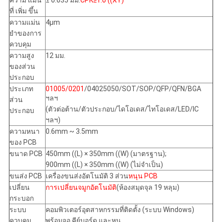
ความ แม่น
± 0.035 มม.
CPK≥1.0 ((XY)
ที่ เพิ่ม ขึ้น
ความแม่น
4μm
ยําของการ
ควบคุม
ความสูง
12 มม.
ของส่วน
ประกอบ
ประเภท
01005/0201
/04025050/SOT/SOP/QFP/QFN/BGA
ฯลฯ
ส่วน
(ตัวต่อต้าน/ตัวประกอบ/ไดโอเดส/ไทโอเดส/LED/IC
ประกอบ
ฯลฯ)
ความหนา
0.6mm ~ 3.5mm
ของ PCB
ขนาด PCB
450mm ((L) × 350mm ((W) (มาตรฐาน);
900mm ((L) × 350mm ((W) (ไม่จําเป็น)
ขนส่ง PCB
เครื่องขนส่งอัตโนมัติ 3 ส่วน
หนุน PCB
เปลี่ยน
การเปลี่ยนจมูกอัตโนมัติ
(ห้องสมุดจุล 19 หลุม)
กระบอก
ระบบ
คอมพิวเตอร์อุตสาหกรรมที่ติดตั้ง (ระบบ Windows)
ควบคุม
พร้อมจอ คีย์บอร์ด และหนู