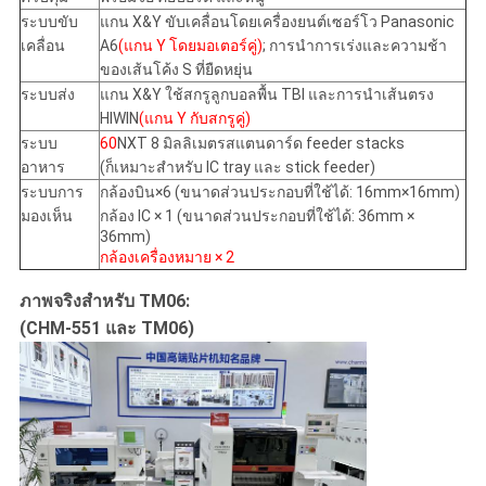
ระบบขับ
แกน X&Y ขับเคลื่อนโดยเครื่องยนต์เซอร์โว Panasonic
เคลื่อน
A6
(แกน Y โดยมอเตอร์คู่)
; การนําการเร่งและความช้า
ของเส้นโค้ง S ที่ยืดหยุ่น
ระบบส่ง
แกน X&Y ใช้สกรูลูกบอลพื้น TBI และการนําเส้นตรง
HIWIN
(แกน Y กับสกรูคู่)
ระบบ
60
NXT 8 มิลลิเมตรสแตนดาร์ด feeder stacks
อาหาร
(ก็เหมาะสําหรับ IC tray และ stick feeder)
ระบบการ
กล้องบิน×6 (ขนาดส่วนประกอบที่ใช้ได้: 16mm×16mm)
มองเห็น
กล้อง IC × 1 (ขนาดส่วนประกอบที่ใช้ได้: 36mm ×
36mm)
กล้องเครื่องหมาย × 2
ภาพจริงสําหรับ TM06:
(CHM-551 และ TM06)