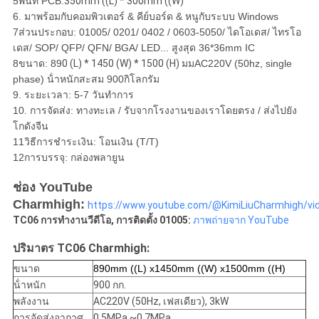
5พื้นที่ PCB:
350mm ((L) * 300mm ((W)
6. มาพร้อมกับคอมพิวเตอร์ & คีย์บอร์ด & หนูกับระบบ Windows
7ส่วนประกอบ: 01005/ 0201/ 0402 / 0603-5050/ ไดโอเดส/ ไทรโอ
เดส/ SOP/ QFP/ QFN/ BGA/ LED... สูงสุด 36*36mm IC
8ขนาด: 89
0 (L) * 1450 (W) * 1500 (H) มม
AC220V (50hz, single
phase) น้ําหนักสะสม 900กิโลกรัม
9. ระยะเวลา: 5-7 วันทําการ
10. การจัดส่ง: ทางทะเล / รับจากโรงงานของเราโดยตรง / ส่งไปยัง
โกดังจีน
11วิธีการชําระเงิน: โอนเงิน (T/T)
12การบรรจุ: กล่องพลายูน
ช่อง YouTube
Charmhigh:
https://www.youtube.com/@KimiLiuCharmhigh/vi
TC06 การทํางานวีดีโอ, การติดตั้ง 01005:
ภาพถ่ายจาก YouTube
ปริมาตร TC06 Charmhigh:
ขนาด
890mm ((L) x1450mm ((W) x1500mm ((H)
น้ําหนัก
900 กก.
พลังงาน
AC220V (50Hz, เฟสเดียว), 3kW
การจัดส่งอากาศ
0.5MPa ~0.7MPa