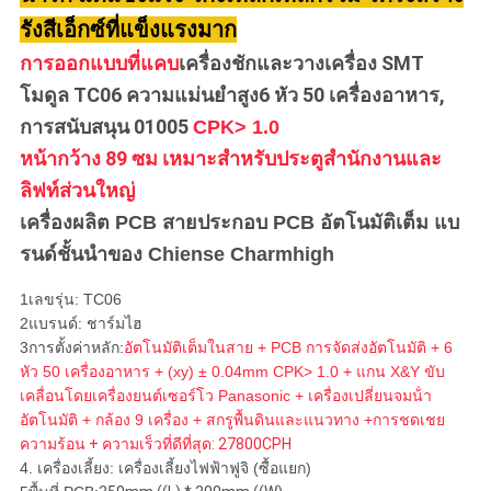
รังสีเอ็กซ์ที่แข็งแรงมาก
ส่วน
การออกแบบที่แคบ
เครื่องชักและวางเครื่อง SMT
ตัว
โมดูล TC06 ความแม่นยําสูง
6 หัว 50 เครื่องอาหาร,
การสนับสนุน 01005
CPK> 1.0
หน้ากว้าง 89 ซม เหมาะสําหรับประตูสํานักงานและ
ลิฟท์ส่วนใหญ่
เครื่องผลิต PCB สายประกอบ PCB อัตโนมัติเต็ม แบ
รนด์ชั้นนําของ Chiense Charmhigh
1เลขรุ่น: TC06
2แบรนด์: ชาร์มไฮ
3การตั้งค่าหลัก:
อัตโนมัติเต็มในสาย + PCB การจัดส่งอัตโนมัติ + 6
หัว 50 เครื่องอาหาร + (xy) ± 0.04mm CPK> 1.0 + แกน X&Y ขับ
เคลื่อนโดยเครื่องยนต์เซอร์โว Panasonic + เครื่องเปลี่ยนจมน้ํา
อัตโนมัติ + กล้อง 9 เครื่อง + สกรูพื้นดินและแนวทาง +
การชดเชย
ความร้อน + ความเร็วที่ดีที่สุด: 27800CPH
4. เครื่องเลี้ยง: เครื่องเลี้ยงไฟฟ้าฟูจิ (ซื้อแยก)