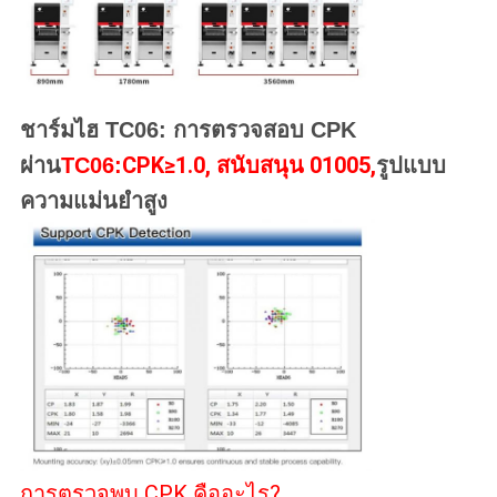
ชาร์มไฮ TC06: การตรวจสอบ CPK
CPK≥1.0, สนับสนุน 01005,
ผ่าน
TC06:
รูปแบบ
ความแม่นยําสูง
การตรวจพบ CPK คืออะไร?