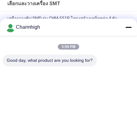
เลือกและวางเครื่อง SMT
เครื่องวางชิป SMD รุ่น CHM-551P โครงสร้างเหล็กหล่อ 4 หัว
Charmhigh
การออกแบบที่แคบ โมดูล TC06 ความแม่นยำสูง เครื่อง SMT Pick
and Place 6 หัว รองรับ 01005
3:59 PM
Charmhigh TM08 PCBA การผลิต SMT เครื่องวางชิป CPK≥1.0
Good day, what product are you looking for?
หมวดหมู่ยอดนิยม
ทั้งหมด
เลือกและวางเครื่อง 
สายการผลิต Smt
SMT
เครื่องพิมพ์ลายฉลุ
SMT เตาอบ Reflow
เครื่องป้อน SMT
เครื่อง SMT ขนาดเล็ก