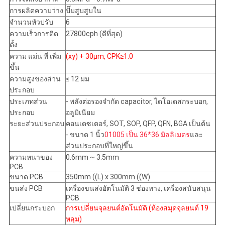
การผลิตความว่าง
ปั๊มสูบสูบใน
จํานวนหัวปรับ
6
ความเร็วการติด
27800cph (ดีที่สุด)
ตั้ง
ความ แม่น ที่ เพิ่ม
(xy) + 30μm, CPK≥1.0
ขึ้น
ความสูงของส่วน
≤ 12 มม
ประกอบ
ประเภทส่วน
- พลังต่อรองจํากัด capacitor, ไดโอเดสกระบอก,
ประกอบ
อลูมิเนียม
ระยะส่วนประกอบ
คอนเดซเตอร์, SOT, SOP, QFP, QFN, BGA เป็นต้น
- ขนาด 1 นิ้ว
01005 เป็น 36*36 มิลลิเมตร
และ
ส่วนประกอบที่ใหญ่ขึ้น
ความหนาของ
0.6mm ~ 3.5mm
PCB
ขนาด PCB
350mm ((L) x 300mm ((W)
ขนส่ง PCB
เครื่องขนส่งอัตโนมัติ 3 ช่องทาง, เครื่องสนับสนุน
PCB
เปลี่ยนกระบอก
การเปลี่ยนจุลยนต์อัตโนมัติ (ห้องสมุดจุลยนต์ 19
หลุม)