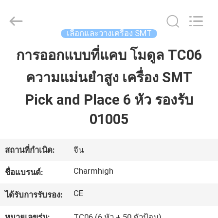
©
2016
-
2026
CHARMHIGH
เลือกและวางเครื่อง SMT
TECHNOLOGY
LIMITED.
All
การออกแบบที่แคบ โมดูล TC06
บ้าน
Rights
Reserved.
ความแม่นยำสูง เครื่อง SMT
สินค้า
Pick and Place 6 หัว รองรับ
01005
วิดีโอ
สถานที่กำเนิด:
จีน
เกี่ยว
Charmhigh
ชื่อแบรนด์:
กับ
CE
ได้รับการรับรอง:
เรา
หมายเลขรุ่น:
TC06 (6 หัว + 50 ตัวป้อน)