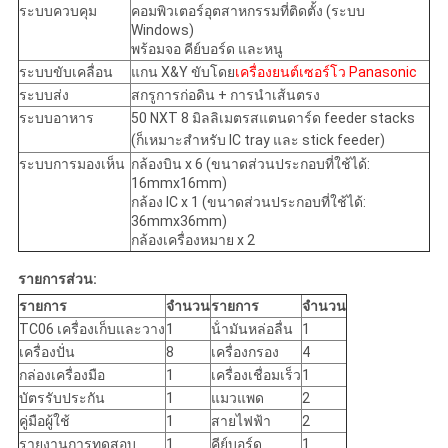
ระบบควบคุม
คอมพิวเตอร์อุตสาหกรรมที่ติดตั้ง (ระบบ
Windows)
พร้อมจอ คีย์บอร์ด และหนู
ระบบขับเคลื่อน
แกน X&Y ขับโดย
เครื่องยนต์เซอร์โว Panasonic
ระบบส่ง
สกรูการก่อดิน + การนําเส้นตรง
ระบบอาหาร
50 NXT 8 มิลลิเมตรสแตนดาร์ด feeder stacks
(ก็เหมาะสําหรับ IC tray และ stick feeder)
ระบบการมองเห็น
กล้องบิน x 6 (ขนาดส่วนประกอบที่ใช้ได้:
16mmx16mm)
กล้อง IC x 1 (ขนาดส่วนประกอบที่ใช้ได้:
36mmx36mm)
กล้องเครื่องหมาย x 2
รายการส่วน:
รายการ
จํานวน
รายการ
จํานวน
TC06 เครื่องเก็บและวาง
1
น้ํามันหล่อลื่น
1
เครื่องปั่น
8
เครื่องกรอง
4
กล่องเครื่องมือ
1
เครื่องเชื่อมเร็ว
1
บัตรรับประกัน
1
แมวแพด
2
คู่มือผู้ใช้
1
สายไฟฟ้า
2
รายงานการทดสอบ
1
คีย์บอร์ด
1