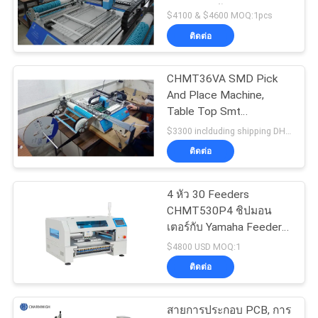
ข่าว
อุปกรณ์ยึดพื้นผิว SMD
$4100 & $4600 MOQ:1pcs
ติดต่อ
SHOPPING
CHMT36VA SMD Pick
ON
And Place Machine,
LINE
Table Top Smt
Placement Equipment
$3300 inclduding shipping DHL MOQ:1pcs
เครื่องป้อนการสั่นสะเทือน
ติดต่อ
แผนผัง
เว็บไซต์
4 หัว 30 Feeders
CHMT530P4 ชิปมอน
เตอร์กับ Yamaha Feeder
SMD เลือกและวางเครื่อง
นโยบาย
$4800 USD MOQ:1
ติดต่อ
ความ
สายการประกอบ PCB, การ
เป็น