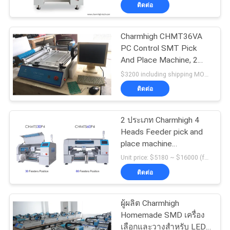
ติดต่อ
ทัวร์
Charmhigh CHMT36VA
PC Control SMT Pick
โรงงาน
And Place Machine, 2
กล้อง 0402 SOP QFN
$3200 including shipping MOQ:1
การ
ติดต่อ
ควบคุม
2 ประเภท Charmhigh 4
Heads Feeder pick and
คุณภาพ
place machine
CHMT530P4 +
Unit price: $5180 ~ $16000 (feeders need to buy separately) MOQ:1
CHMT560P4
ติดต่อ
ติดต่อ
เรา
ผู้ผลิต Charmhigh
Homemade SMD เครื่อง
เลือกและวางสำหรับ LED,