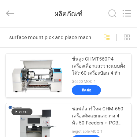
©
2016
-
ผลิตภัณฑ์
2026
CHARMHIGH
TECHNOLOGY
LIMITED.
All
บ้าน
Rights
surface mount pick and place machine ผลิตออนไลน์
Reserved.
สินค้า
ขั้นสูง CHMT560P4
เครื่องเลือกและวางแบบตั้ง
โต๊ะ 60 เครื่องป้อน 4 หัว
วิดีโอ
$6200 MOQ:1
ติดต่อ
เกี่ยว
ซอฟต์แวร์ใหม่ CHM-650
กับ
เครื่องคัดแยกและวาง 4
หัว 50 Feeders + PCB
เรา
Rail
negotiable MOQ:1