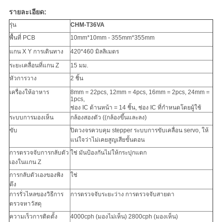
รายละเอียด:
รุ่น
CHM-T36VA
พื้นที่ PCB
10mm*10mm - 355mm*355mm
แกน X Y การเดินทาง
420*460 มิลลิเมตร
ระยะเคลื่อนที่แกน Z
15 มม.
หัวการวาง
2 ชิ้น
เครื่องให้อาหาร
8mm = 22pcs, 12mm = 4pcs, 16mm = 2pcs, 24mm =
1pcs,
ช่อง IC ด้านหน้า = 14 ชิ้น, ช่อง IC ที่กําหนดโดยผู้ใช้
ระบบการมองเห็น
กล้องสองตัว ((กล้องขึ้นและลง)
ขับ
ปิดวงจรควบคุม stepper ระบบการขับเคลื่อน servo, ให้
แน่ใจว่าไม่เคยสูญเสียขั้นตอน
การตรวจจับการกลับตัว
ใช่ มันป้องกันไม่ให้กระปุกแตก
เองในแกน Z
การกลับตัวเองของพิง
ใช่
ดึง
การรั่วไหลของวิธีการ
การตรวจจับระยะว่าง การตรวจจับสายตา
ตรวจหาวัสดุ
ความเร็วการติดตั้ง
4000cph (มองไม่เห็น) 2800cph (มองเห็น)