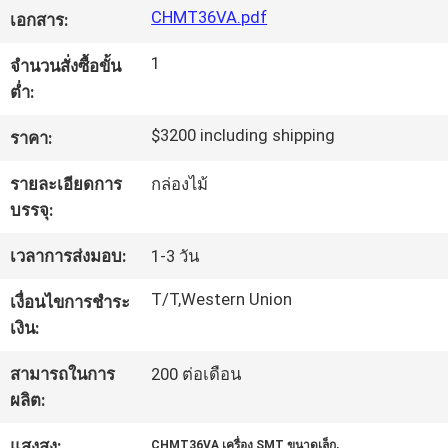
CHMT36VA.pdf
เอกสาร:
ทัวร์
1
จำนวนสั่งซื้อขั้น
ต่ำ:
โรงงาน
$3200 including shipping
ราคา:
การ
รายละเอียดการ
กล่องไม้
บรรจุ:
ควบคุม
เวลาการส่งมอบ:
1-3 วัน
คุณภาพ
T/T,Western Union
เงื่อนไขการชำระ
เงิน:
ติดต่อ
สามารถในการ
200 ต่อเดือน
เรา
ผลิต:
,
แสงสูง:
CHMT36VA เครื่อง SMT ขนาดเล็ก