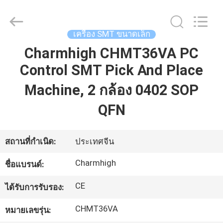
©
2016
-
2026
CHARMHIGH
เครื่อง SMT ขนาดเล็ก
TECHNOLOGY
LIMITED.
All
Charmhigh CHMT36VA PC
บ้าน
Rights
Reserved.
Control SMT Pick And Place
Machine, 2 กล้อง 0402 SOP
สินค้า
QFN
วิดีโอ
สถานที่กำเนิด:
ประเทศจีน
Charmhigh
ชื่อแบรนด์:
เกี่ยว
CE
ได้รับการรับรอง:
กับ
CHMT36VA
หมายเลขรุ่น:
เรา