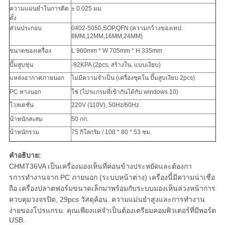
ความแม่นยําในการติด
± 0.025 มม
ตั้ง
ส่วนประกอบ
0402-5050,SOP,QFN (ความกว้างของเทป:
8MM,12MM,16MM,24MM)
ขนาดของเครื่อง
L 960mm * W 705mm * H 335mm
ปั๊มสูบขุ่น
-92KPA (2pcs, สร้างใน, แบบเงียบ)
แหล่งอากาศภายนอก
ไม่มีความจําเป็น (เครื่องชุดใน ปั๊มสูบเงียบ 2pcs)
PC ทางนอก
ใช่ (โปรแกรมที่เข้ากันได้กับ windows 10)
โวลเตชั่น
220V (110V), 50Hz/60Hz
น้ําหนักสะสม
50 กก.
น้ําหนักรวม
75 กิโลกรัม / 108 * 80 * 53 ซม.
คําอธิบาย:
CHMT36VA เป็นเครื่องมองเห็นที่ค่อนข้างประหยัดและต้องกา
รการทํางานจาก PC ภายนอก (ระบบหน้าต่าง) เครื่องนี้มีความน่าเชื่อ
ถือ เครื่องปลาตฟอร์มขนาดเล็กมาพร้อมกับระบบมองเห็นล่วงหน้าการ
ควบคุมวงจรปิด, 29pcs วัสดุค้อน. ความแม่นยําสูงและการทํางาน
ง่ายของโปรแกรม. คุณเพียงแค่จําเป็นต้องเตรียมคอมพิวเตอร์ที่มีพอร์ต
USB.