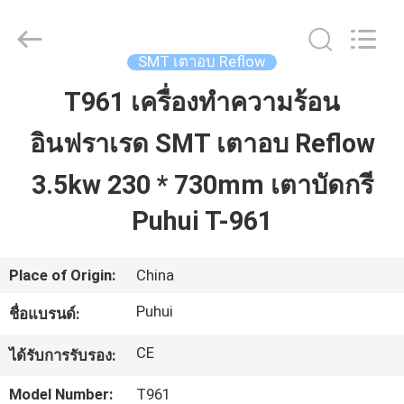
©
2016
-
2026
CHARMHIGH
SMT เตาอบ Reflow
TECHNOLOGY
LIMITED.
All
T961 เครื่องทำความร้อน
บ้าน
Rights
Reserved.
อินฟราเรด SMT เตาอบ Reflow
สินค้า
3.5kw 230 * 730mm เตาบัดกรี
Puhui T-961
วิดีโอ
Place of Origin:
China
เกี่ยว
Puhui
ชื่อแบรนด์:
กับ
CE
ได้รับการรับรอง:
เรา
Model Number:
T961