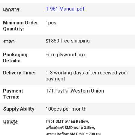
T-961 Manual.pdf
เอกสาร:
ทัวร์
Minimum Order
1pcs
Quantity:
โรงงาน
$1850 free shipping
ราคา:
การ
Packaging
Firm plywood box
Details:
ควบคุม
Delivery Time:
1-3 working days after received your
payment
คุณภาพ
Payment
T/T,PayPal,Western Union
Terms:
ติดต่อ
Supply Ability:
100pcs per month
เรา
,
แสงสูง:
T961 SMT เตาอบ Reflow
,
เครื่องบัดกรี SMD ขนาด 3.5kw
เตาอบ Reflow SMT 230 * 730 มม