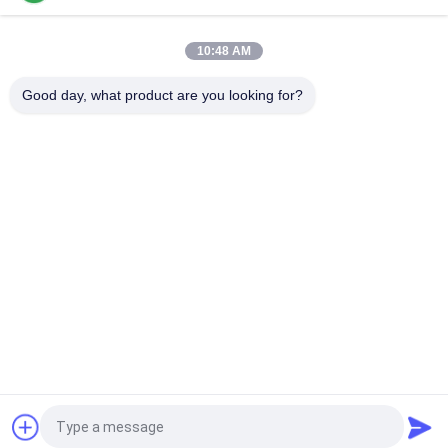
1400*300mm เครื่องบัดกรีด้วยลมร้อน
เตาอบ Reflow CHM-6635 6 โซนอุณหภูมิ (บน 6 + ล่าง 6)
10:48 AM
2200*350mm เครื่องบัดกรี Reflow SMT
Good day, what product are you looking for?
หมวดหมู่ยอดนิยม
ทั้งหมด
เลือกและวางเครื่อง 
สายการผลิต Smt
SMT
เครื่องพิมพ์ลายฉลุ
SMT เตาอบ Reflow
เครื่องป้อน SMT
เครื่อง SMT ขนาดเล็ก
เครื่องเลือกและวาง 
สายการประกอบ PCB
SMD
ขอใบเสนอราคา