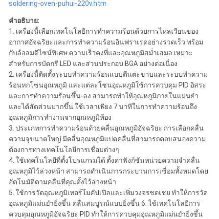
soldering-oven-puhui-220v.htm
คำอธิบาย:
1. เครื่องนี้เลือกเทคโนโลยีการทำความร้อนด้วยการไหลเวียนของ
อากาศอัจฉริยะและการทำความร้อนอินฟราเรดอย่างรวดเร็ว พร้อม
กับล้อลมดีไซน์พิเศษ ความเร็วคงที่และอุณหภูมิสม่ำเสมอ เหมาะ
สำหรับการบัดกรี LED และส่วนประกอบ BGA อย่างต่อเนื่อง
2. เครื่องนี้ติดตั้งระบบทำความร้อนแบบตีนตะขาบและระบบทำความ
ร้อนหกโซนอุณหภูมิ และแต่ละโซนอุณหภูมิใช้การควบคุม PID อิสระ
และการทำความร้อนขึ้น-ลง สามารถทำให้อุณหภูมิภายในแม่นยำ
และได้สัดส่วนมากขึ้น ใช้เวลาเพียง 7 นาทีในการทำความร้อนถึง
อุณหภูมิการทำงานจากอุณหภูมิห้อง
3. ประเภทการทำความร้อนด้วยคลื่นอุณหภูมิอัจฉริยะ การเลือกคลื่น
ความจุขนาดใหญ่ มีคลื่นอุณหภูมิแปดคลื่นที่สามารถตอบสนองความ
ต้องการทางเทคโนโลยีการเชื่อมต่างๆ
4. ใช้เทคโนโลยีที่ตั้งโปรแกรมได้ ตั้งค่าฟังก์ชันหน่วยความจำคลื่น
อุณหภูมิไว้ล่วงหน้า สามารถดำเนินการกระบวนการเชื่อมทั้งหมดโดย
อัตโนมัติตามคลื่นที่คุณตั้งไว้ล่วงหน้า
5. ใช้การวัดอุณหภูมิเทอร์โมคัปเปิลและเพิ่มวงจรชดเชย ทำให้การวัด
อุณหภูมิแม่นยำยิ่งขึ้น คลื่นสมบูรณ์แบบยิ่งขึ้น 6. ใช้เทคโนโลยีการ
ควบคุมอุณหภูมิอัจฉริยะ PID ทำให้การควบคุมอุณหภูมิแม่นยำยิ่งขึ้น