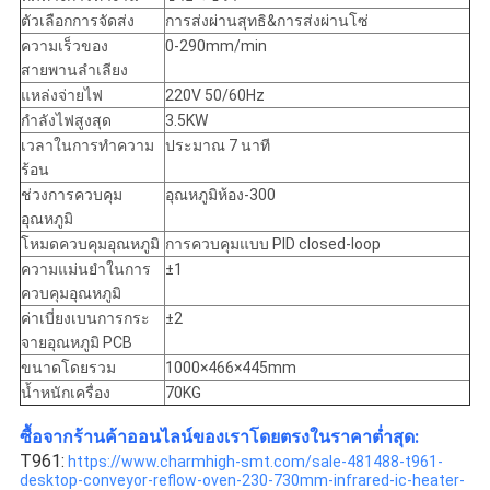
ตัวเลือกการจัดส่ง
การส่งผ่านสุทธิ&การส่งผ่านโซ่
ความเร็วของ
0-290mm/min
สายพานลำเลียง
แหล่งจ่ายไฟ
220V 50/60Hz
กำลังไฟสูงสุด
3.5KW
เวลาในการทำความ
ประมาณ 7 นาที
ร้อน
ช่วงการควบคุม
อุณหภูมิห้อง-300
อุณหภูมิ
โหมดควบคุมอุณหภูมิ
การควบคุมแบบ PID closed-loop
ความแม่นยำในการ
±1
ควบคุมอุณหภูมิ
ค่าเบี่ยงเบนการกระ
±2
จายอุณหภูมิ PCB
ขนาดโดยรวม
1000×466×445mm
น้ำหนักเครื่อง
70KG
ซื้อจากร้านค้าออนไลน์ของเราโดยตรงในราคาต่ำสุด:
T961:
https://www.charmhigh-smt.com/sale-481488-t961-
desktop-conveyor-reflow-oven-230-730mm-infrared-ic-heater-