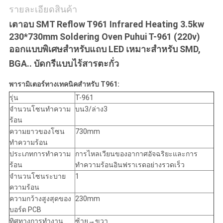
รายละเอียดสินค้า
ส่วน
เตาอบ SMT Reflow T961 Infrared Heating 3.5kw
230*730mm Soldering Oven Puhui T-961 (220v)
ตัว
ออกแบบพิเศษสำหรับแถบ LED เหมาะสำหรับ SMD,
BGA.. บัดกรีแบบไร้สารตะกั่ว
พารามิเตอร์ทางเทคนิคสำหรับ T961:
รุ่น
T-961
จำนวนโซนทำความ
บน3/ล่าง3
ร้อน
ความยาวของโซน
730mm
ทำความร้อน
ประเภทการทำความ
การไหลเวียนของอากาศอัจฉริยะและการ
ร้อน
ทำความร้อนอินฟราเรดอย่างรวดเร็ว
จำนวนโซนระบาย
1
ความร้อน
ความกว้างสูงสุดของ
230mm
บอร์ด PCB
ทิศทางการทำงาน
ซ้าย→ขวา