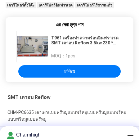
เตารีโฟลว์ตั้งโต๊ะ
เตารีโฟลว์อินฟราเรด
เตารีโฟลว์ไร้สารตะกั่ว
এর সেরা মূল্য পান
T961 เครื่องทำความร้อนอินฟราเรด
SMT เตาอบ Reflow 3.5kw 230 *
730mm เตาบัดกรี Puhui T-961
MOQ：
1pcs
চালিয়ে
SMT เตาอบ Reflow
CHM-PC6635 เตาเผาแบบฟรีหมูแบบฟรีหมูแบบฟรีหมูแบบฟรีหมู
แบบฟรีหมูแบบฟรีหมู
เตาอบรีโฟลว์ SMT แนวตั้ง CHM-F830 8 โซนอุณหภูมิ
Charmhigh