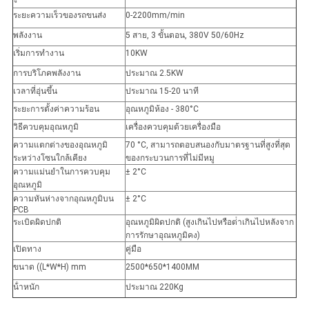
ระยะความเร็วของรถขนส่ง
0-2200mm/min
พลังงาน
5 สาย, 3 ขั้นตอน, 380V 50/60Hz
เริ่มการทํางาน
10KW
การบริโภคพลังงาน
ประมาณ 2.5KW
เวลาที่อุ่นขึ้น
ประมาณ 15-20 นาที
ระยะการตั้งค่าความร้อน
อุณหภูมิห้อง - 380°C
วิธีควบคุมอุณหภูมิ
เครื่องควบคุมด้วยเครื่องมือ
ความแตกต่างของอุณหภูมิ
70 °C, สามารถตอบสนองกับมาตรฐานที่สูงที่สุด
ระหว่างโซนใกล้เคียง
ของกระบวนการที่ไม่มีหมู
ความแม่นยําในการควบคุม
± 2°C
อุณหภูมิ
ความหันห่างจากอุณหภูมิบน
± 2°C
PCB
ระเบิดผิดปกติ
อุณหภูมิผิดปกติ (สูงเกินไปหรือต่ําเกินไปหลังจาก
การรักษาอุณหภูมิคง)
เปิดทาง
คู่มือ
ขนาด ((L*W*H) mm
2500*650*1400MM
น้ําหนัก
ประมาณ 220Kg