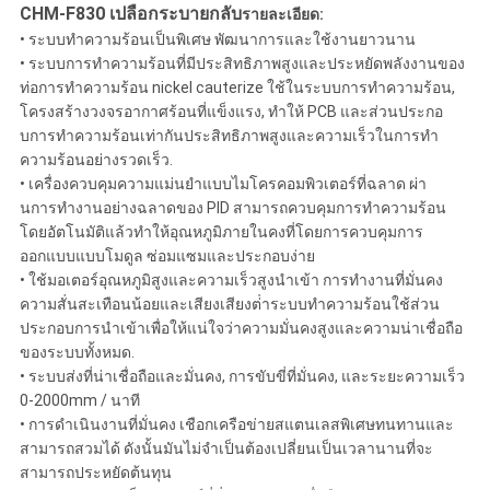
CHM-F830 เปลือกระบายกลับ
รายละเอียด:
• ระบบทําความร้อนเป็นพิเศษ พัฒนาการและใช้งานยาวนาน
• ระบบการทําความร้อนที่มีประสิทธิภาพสูงและประหยัดพลังงานของ
ท่อการทําความร้อน nickel cauterize ใช้ในระบบการทําความร้อน,
โครงสร้างวงจรอากาศร้อนที่แข็งแรง, ทําให้ PCB และส่วนประกอ
บการทําความร้อนเท่ากันประสิทธิภาพสูงและความเร็วในการทํา
ความร้อนอย่างรวดเร็ว.
• เครื่องควบคุมความแม่นยําแบบไมโครคอมพิวเตอร์ที่ฉลาด ผ่า
นการทํางานอย่างฉลาดของ PID สามารถควบคุมการทําความร้อน
โดยอัตโนมัติแล้วทําให้อุณหภูมิภายในคงที่โดยการควบคุมการ
ออกแบบแบบโมดูล ซ่อมแซมและประกอบง่าย
• ใช้มอเตอร์อุณหภูมิสูงและความเร็วสูงนําเข้า การทํางานที่มั่นคง
ความสั่นสะเทือนน้อยและเสียงเสียงต่ําระบบทําความร้อนใช้ส่วน
ประกอบการนําเข้าเพื่อให้แน่ใจว่าความมั่นคงสูงและความน่าเชื่อถือ
ของระบบทั้งหมด.
• ระบบส่งที่น่าเชื่อถือและมั่นคง, การขับขี่ที่มั่นคง, และระยะความเร็ว
0-2000mm / นาที
• การดําเนินงานที่มั่นคง เชือกเครือข่ายสแตนเลสพิเศษทนทานและ
สามารถสวมได้ ดังนั้นมันไม่จําเป็นต้องเปลี่ยนเป็นเวลานานที่จะ
สามารถประหยัดต้นทุน