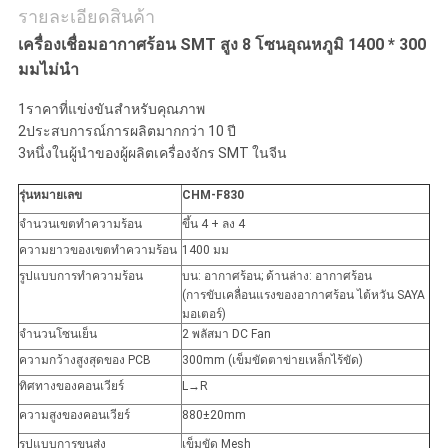
รายละเอียดสินค้า
ส่วน
เครื่องเชื่อมอากาศร้อน SMT สูง 8 โซนอุณหภูมิ 1400 * 300
มม
ไม่นํา
ตัว
1ราคาที่แข่งขันสําหรับคุณภาพ
2ประสบการณ์การผลิตมากกว่า 10 ปี
3หนึ่งในผู้นําของผู้ผลิตเครื่องจักร SMT ในจีน
รุ่นหมายเลข
CHM-F830
จํานวนเขตทําความร้อน
ขึ้น 4 + ลง 4
ความยาวของเขตทําความร้อน
1400 มม
รูปแบบการทําความร้อน
บน: อากาศร้อน; ด้านล่าง: อากาศร้อน
(การขับเคลื่อนแรงของอากาศร้อน ไต้หวัน SAYA
มอเตอร์)
จํานวนโซนเย็น
2 พลัสมา DC Fan
ความกว้างสูงสุดของ PCB
300mm (เข็มขัดตาข่ายเหล็กไร้ขัด)
ทิศทางของคอนเวียร์
L→R
ความสูงของคอนเวียร์
880±20mm
รูปแบบการขนส่ง
เข็มขัด Mesh