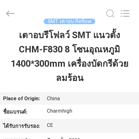
©
2016
-
2026
CHARMHIGH
SMT เตาอบ Reflow
TECHNOLOGY
LIMITED.
All
เตาอบรีโฟลว์ SMT แนวตั้ง
บ้าน
Rights
Reserved.
CHM-F830 8 โซนอุณหภูมิ
สินค้า
1400*300mm เครื่องบัดกรีด้วย
ลมร้อน
วิดีโอ
Place of Origin:
China
เกี่ยว
Charmhigh
ชื่อแบรนด์:
กับ
CE
ได้รับการรับรอง:
เรา