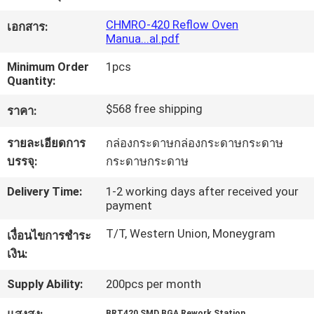
CHMRO-420 Reflow Oven
เอกสาร:
ทัวร์
Manua...al.pdf
Minimum Order
1pcs
โรงงาน
Quantity:
$568 free shipping
ราคา:
การ
รายละเอียดการ
กล่องกระดาษกล่องกระดาษกระดาษ
ควบคุม
บรรจุ:
กระดาษกระดาษ
คุณภาพ
Delivery Time:
1-2 working days after received your
payment
T/T, Western Union, Moneygram
เงื่อนไขการชำระ
ติดต่อ
เงิน:
เรา
Supply Ability:
200pcs per month
,
BRT420 SMD BGA Rework Station