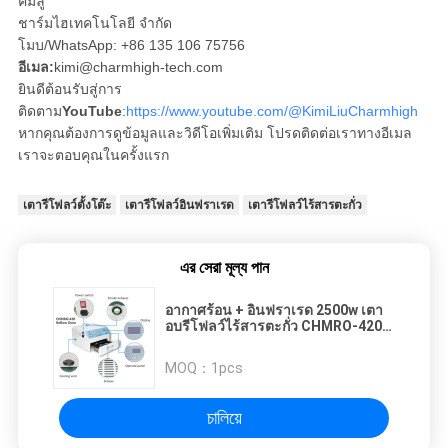
คิมิลู
ชาร์มไฮเทคโนโลยี จํากัด
โมบ/WhatsApp: +86 135 106 75756
อีเมล:
kimi@charmhigh-tech.com
ยินดีต้อนรับสู่การ
ติดตาม
YouTube
:
https://www.youtube.com/@KimiLiuCharmhigh
หากคุณต้องการดูข้อมูลและวิดีโอเพิ่มเติม โปรดติดต่อเราทางอีเมล
เราจะตอบคุณในครั้งแรก
เตารีโฟลว์ตั้งโต๊ะ
เตารีโฟลว์อินฟราเรด
เตารีโฟลว์ไร้สารตะกั่ว
এর সেরা মূল্য পান
อากาศร้อน + อินฟราเรด 2500w เตา
อบรีโฟลว์ไร้สารตะกั่ว CHMRO-420
สถานีทำความร้อน SMD
MOQ：
1pcs
চালিয়ে