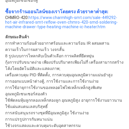
อุณหภูมิเซนเซอร์คู่
ซื้อจากร้านออนไลน์ของเราโดยตรง ด้วยราคาต่ําสุด:
CHMRO-420:
https://www.charmhigh-smt.com/sale-449292-
hot-air-infrared-smt-reflow-oven-chmro-420-smd-soldering-
machine-drawer-type-heating-machine-ic-heater.htm
ลักษณะสินค้า
การทําความร้อนด้วยอากาศร้อนและความร้อน IR ผสมผสาน
ความเร็วในการผสานเร็ว วงจรสั้น
8 รูปแบบการไหลกลับเป็นตัวเลือก การผลิตที่ยืดหยุ่น
กุ้งการปรับขนาดง่าย เพียงปรับปริมาตรเพียงไม่กี่ เครื่องสามารถสร้าง
โค้งโดยอัตโนมัติและแสดงภาพ;
เครื่องควบคุม PID ที่ติดตั้ง, การควบคุมอุณหภูมิความแม่นยําสูง
การออกแบบหน้าต่างตู้, การใช้งานและการใช้งานง่าย
การใช้อายุการใช้งานของหลอดไฟไฟเหล็กเหล็กสูงพิเศษ
อุณหภูมิเซนเซอร์สองตัว
ใช้พัดลมหุ้มลูกกลองเหล็กสองลูก อุณหภูมิสูง อายุการใช้งานยาวนาน
ใช้แผ่นสแตนเลสบริสุทธิ์
การสนับสนุนรถรางชุดที่มีอุณหภูมิสูง ใช้งานง่าย
การแปรรูปการกันหนาแน่น
ใช้วงจรแสดงและควบคุมระดับอุตสาหกรรม