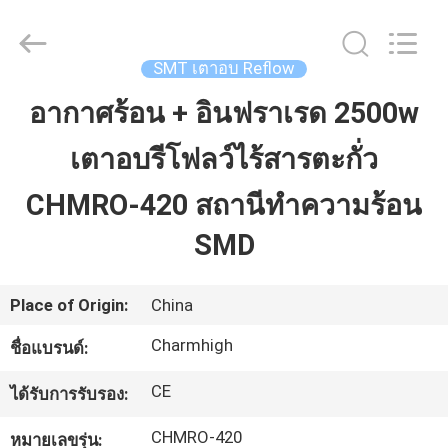
©
2016
-
2026
CHARMHIGH
SMT เตาอบ Reflow
TECHNOLOGY
LIMITED.
All
อากาศร้อน + อินฟราเรด 2500w
บ้าน
Rights
Reserved.
เตาอบรีโฟลว์ไร้สารตะกั่ว
สินค้า
CHMRO-420 สถานีทำความร้อน
SMD
วิดีโอ
Place of Origin:
China
เกี่ยว
Charmhigh
ชื่อแบรนด์:
กับ
CE
ได้รับการรับรอง:
เรา
CHMRO-420
หมายเลขรุ่น: