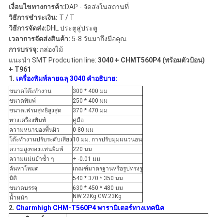
เงื่อนไขทางการค้า:
DAP - จัดส่งในสถานที่
ส่วน
วิธีการชำระเงิน:
T / T
วิธีการจัดส่ง:
DHL ประตูสู่ประตู
ตัว
เวลาการจัดส่งสินค้า:
5-8 วันมาถึงมือคุณ
การบรรจุ:
กล่องไม้
แนะนำ SMT Prodcution line:
3040 + CHMT560P4 (พร้อมตัวป้อน)
+ T961
1.
เครื่องพิมพ์ลายฉลุ 3040 คำอธิบาย:
ขนาดโต๊ะทำงาน
300 * 400 มม
ขนาดพิมพ์
250 * 400 มม
ขนาดเฟรมสุทธิสูงสุด
370 * 470 มม
ทางเครื่องพิมพ์
คู่มือ
ความหนาของพื้นผิว
0-80 มม
โต๊ะทำงานปรับระดับเสียง
10 มม. การปรับมุมแนวนอน
ความสูงของแท่นพิมพ์
220 มม
ความแม่นยำซ้ำ ๆ
+ -0.01 มม
ค้นหาโหมด
เกณฑ์มาตรฐานหรือรูปทรงรู
มิติ
540 * 370 * 350 มม
ขนาดบรรจุ
630 * 450 * 480 มม
NW.22Kg GW.23Kg
น้ำหนัก
2.
Charmhigh CHM-T560P4 พารามิเตอร์ทางเทคนิค