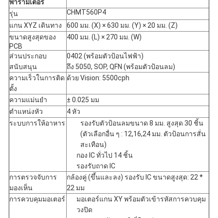
พารามิเตอร์
CHMT560P4
รุ่น
แกน XYZ เดินทาง
600 มม. (X) × 630 มม. (Y) × 20 มม. (Z)
ขนาดสูงสุดของ
400 มม. (L) × 270 มม. (W)
PCB
ส่วนประกอบ
0402 (พร้อมตัวป้อนไฟฟ้า)
สนับสนุน
ถึง 5050, SOP, QFN (พร้อมตัวป้อนลม)
ความเร็วในการติด
ด้วย Vision: 5500cph
ตั้ง
ความแม่นยำ
± 0.025 มม
ตำแหน่งหัว
4 หัว
ระบบการให้อาหาร
รองรับตัวป้อนลมขนาด 8 มม. สูงสุด 30 ชิ้น
(ตัวเลือกอื่น ๆ : 12,16,24 มม. ตัวป้อนการสั่น
สะเทือน)
กอง IC ทั่วไป 14 ชิ้น
รองรับถาด IC
การตรวจจับการ
กล้องคู่ (ขึ้นและลง) รองรับ IC ขนาดสูงสุด: 22 * ​​
มองเห็น
22 มม
การควบคุมมอเตอร์
มอเตอร์แกน XY พร้อมตัวเข้ารหัสการควบคุม
วงปิด