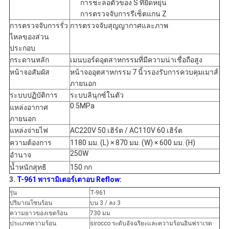
การชะลอตัวของ S ที่ยืดหยุ่น
การตรวจจับการรีเซ็ตแกน Z
การตรวจจับการรั่ว
การตรวจจับสุญญากาศและภาพ
ไหลของส่วน
ประกอบ
กระดานหลัก
เมนบอร์ดอุตสาหกรรมที่มีความน่าเชื่อถือสูง
หน้าจอสัมผัส
หน้าจออุตสาหกรรม 7 นิ้วรองรับการควบคุมเมาส์
ภายนอก
ระบบปฏิบัติการ
ระบบลินุกซ์ในตัว
0.5MPa
แหล่งอากาศ
ภายนอก
แหล่งจ่ายไฟ
AC220V 50 เฮิร์ต / AC110V 60 เฮิร์ต
ความต้องการ
1180 มม. (L) × 870 มม. (W) × 600 มม. (H)
250W
อำนาจ
น้ำหนักสุทธิ
150 กก
3.
T-961 พารามิเตอร์เตาอบ Reflow:
รุ่น
T-961
ปริมาณโซนร้อน
บน 3 / ลง 3
ความยาวของเขตร้อน
730 มม
ประเภทความร้อน
sirocco ระดับอัจฉริยะและความร้อนอินฟราเรด