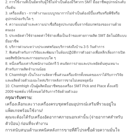
2. การใช้งานที่เป็นมิตรกับผู้ใช้ไม่จำเป็นต้องมีวิศวกร SMT มืออาชีพอุปกรณ์ระดับ
เริ่มต้น
3. เครื่องเดียว - การทำงานแบบบูรณาการไม่จำเป็นต้องมีปั๊มเสริมหรือพีซีหรือ
อุปกรณ์รองรับใด ๆ
4. ความแม่นยำและความน่าเชื่อถือสูงประกอบขึ้นจากข้อบกพร่องของงานด้วย
ตนเอง
5. ประหยัดค่าใช้จ่ายลดค่าใช้จ่ายเพื่อเป็นเจ้าของสายการผลิต SMT อัตโนมัติแบบ
มืออาชีพ
6. บริการด่วนระหว่างประเทศพร้อมบริการส่งถึงบ้าน 3-5 วันทำการ
7. พิเศษสำหรับการวิจัยและพัฒนาในห้องปฏิบัติการตัวอย่างเพื่อหลีกเลี่ยงการเปิด
เผยสิทธิบัตรและการออกแบบใด ๆ
8. หนึ่งเครื่องเท่ากับพนักงานบัดกรี 5 คนจัดการง่ายและประหยัดต้นทุนเหมาะ
สำหรับการผลิตจำนวนน้อย
9. Charmhigh เป็นโรงงานจัดหาชิ้นส่วนเครื่องจักรทั้งหมดของเราได้รับการวิจัย
และผลิตด้วยตัวเองอะไหล่บริการหลังการขายไม่เคยหยุดนิ่ง
10. Charmhigh เป็นผู้ผลิตมืออาชีพของเครื่อง SMT Pick and Place ตั้งแต่ปี
2009 ซอฟต์แวร์ทั้งหมดได้รับการวิจัยด้วยตัวเอง
กรุณารับทราบ:
เครื่องเลือกและวางเครื่องครบชุดพร้อมอุปกรณ์เสริมที่รวมอยู่ใน
แพ็คเกจพร้อมใช้งาน!
คุณจะต้องได้รับเครื่องอัดอากาศภายนอกเท่านั้น (จ่ายอากาศสำหรับ
ตัวป้อน) ก่อนที่จะทำงาน
การสนับสนุนด้านเทคนิคหลังการขายที่ดีโปรดซื้อด้วยความมั่นใจ