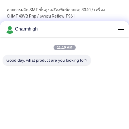
สายการผลิต SMT ขั้นสูงเครื่องพิมพ์ลายฉลุ 3040 / เครื่อง
CHMT48VB Pnp / เตาอบ Reflow T961
Charmhigh
ความยาวรวม 3.5m ความแม่นยําสูง SMT สายการผลิตขนาดเล็ก
0201, BGA, 144 pin IC
สายการประกอบ PCB อัตโนมัติเต็มรูปแบบประสิทธิภาพสูงสำหรับ
11:10 AM
การผลิตอุปกรณ์อิเล็กทรอนิกส์
Good day, what product are you looking for?
หมวดหมู่ยอดนิยม
ทั้งหมด
เลือกและวางเครื่อง 
สายการผลิต Smt
SMT
เครื่องพิมพ์ลายฉลุ
SMT เตาอบ Reflow
เครื่องป้อน SMT
เครื่อง SMT ขนาดเล็ก