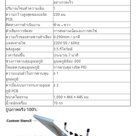
อย่างรวดเร็ว
ปริมาณโซนทำความเย็น
1
ความกว้างสูงสุดของบอร์ด
230 มม
PCB
ทิศทางการดำเนินงาน
ซ้าย→ขวา
ตัวเลือกการจัดส่ง
การส่งผ่านเน็ตและการส่งโซ่
ความเร็วของสายพานลำเลียง
0-290mm / นาที
แหล่งจ่ายไฟ
220V 50 / 60Hz
พลังสูงสุด
3.5 กิโลวัตต์
เวลาร้อนขึ้น
ประมาณ 7 นาที
ช่วงการควบคุมอุณหภูมิ
อุณหภูมิห้อง -300
โหมดควบคุมอุณหภูมิ
การควบคุมวงปิด PID
ความแม่นยำในการควบคุม
± 1
อุณหภูมิ
ค่าเบี่ยงเบนการกระจายอุณห
± 2
ภูมิ PCB
ขนาดโดยรวม
1,000 × 466 × 445 มม
น้ำหนักเครื่อง
70 กก
รูปภาพจริง 100%: