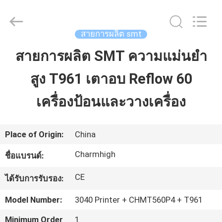
©
2016
-
2026
CHARMHIGH
สายการผลิต smt
TECHNOLOGY
LIMITED.
All
สายการผลิต SMT ความแม่นยำ
บ้าน
Rights
Reserved.
สูง T961 เตาอบ Reflow 60
สินค้า
เครื่องป้อนและวางเครื่อง
วิดีโอ
Place of Origin:
China
Charmhigh
ชื่อแบรนด์:
เกี่ยว
CE
ได้รับการรับรอง:
กับ
Model Number:
3040 Printer + CHMT560P4 + T961
เรา
Minimum Order
1