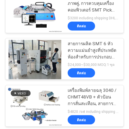
ภาพคู่, การควบคุมเครื่อง
คอมพิวเตอร์ SMT Pick
ส่วน
And Place Machine
$3200 including shipping DHL MOQ:1
Chmt36va
ตัว
ติดต่อ
สายการผลิต SMT 6 หัว
ความแม่นยําสูงที่ประหยัด
ห้องสําหรับการประกอบ
PCB ที่มีประสิทธิภาพ
$24,000~$30,000 MOQ:1 ชุด
ติดต่อ
เครื่องพิมพ์ลายฉลุ 3040 /
CHMT48VB + ตัวป้อน
การสั่นสะเทือน, สายการ
ประกอบ PCB SMT / เตา
$4820 /set including shipping DHL MOQ:1 ชุด
อบแบบ Reflow BRT-420
ติดต่อ