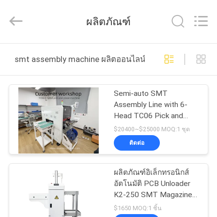
©
2016
-
ผลิตภัณฑ์
2026
CHARMHIGH
TECHNOLOGY
LIMITED.
All
บ้าน
Rights
smt assembly machine ผลิตออนไลน์
Reserved.
สินค้า
Semi-auto SMT
Assembly Line with 6-
Head TC06 Pick and
วิดีโอ
Place
$20400~$25000 MOQ:1 ชุด
ติดต่อ
เกี่ยว
ผลิตภัณฑ์อิเล็กทรอนิกส์
กับ
อัตโนมัติ PCB Unloader
K2-250 SMT Magazine
เรา
Loader สําหรับสายการ
$1650 MOQ:1 ชิ้น