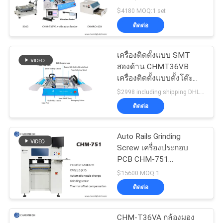
ข่าว
Machine, 420 Reflow
$4180 MOQ:1 set
Oven
ติดต่อ
SHOPPING
เครื่องติดตั้งแบบ SMT
ON
สองด้าน CHMT36VB
LINE
เครื่องติดตั้งแบบตั้งโต๊ะ
พร้อมตัวป้อน 58 ตัว
$2998 including shipping DHL MOQ:1
ติดต่อ
แผนผัง
เว็บไซต์
Auto Rails Grinding
Screw เครื่องประกอบ
PCB CHM-751
Charmhigh 6 Heads
นโยบาย
$15600 MOQ:1
ติดต่อ
ความ
CHM-T36VA กล้องมอง
เป็น