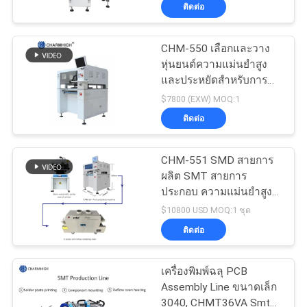
ประกอบ SMT
ติดต่อ
ทัวร์
CHM-550 เลือกและวาง
หุ่นยนต์ความแม่นยำสูง
โรงงาน
และประหยัดสำหรับการ
ประกอบ SMT
$7800 (EXW) MOQ:1
การ
ติดต่อ
ควบคุม
CHM-551 SMD สายการ
ผลิต SMT สายการ
คุณภาพ
ประกอบ ความแม่นยําสูง 4
หัว PCB ทําหุ่นยนต์
$10800 USD MOQ:1 ชุด
ติดต่อ
ติดต่อ
เรา
เครื่องพิมพ์ฉลุ PCB
Assembly Line ขนาดเล็ก
3040, CHMT36VA Smt