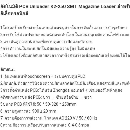
อัตโนมัติ PCB Unloader K2-250 SMT Magazine Loader สํา
อิเล็กทรอนิกส์
1โครงสร้างเรียบง่ายในแบบเส้นตรง, ง่ายในการติดตั้งและการบํารุงรักษา
2การรับใช้ส่วนประกอบยอดนิยมระดับโลก ในส่วนปนูเมติก ส่วนไฟฟ้า และส
3.แรงดันสูง crank สองเพื่อควบคุมการเปิดและปิด die
4การทํางานในระบบอัตโนมัติและความรู้สูง ไม่มีมลพิษ
5ใช้ลิงเกอร์เชื่อมต่อกับสายส่งอากาศ ซึ่งสามารถเชื่อมต่อกับเครื่องเติมได้
ลักษณะ
:
1. อินเทลเลนท์touchscreen + ระบบควบคุม PLC
2.ผิดปกติ, ด้วยการวินิจฉัยความผิดพลาดอัตโนมัติ, เสียง, แสงสามสีและฟังก์ช
3การตั้งตําแหน่ง PCB: ไต้หวัน Zhongda มอเตอร์ + เซ็นเซอร์ไฟฟ้าแสง
4ทิศทางการขนส่ง PCB: ขวา → ซ้ายหรือซ้าย → ขวา
5ขนาด PCB ที่ใช้ได้: 50 * 50-320 * 250mm
6. ความสูงการส่ง: 900 ± 20 mm
7. ความต้องการพลังงาน: โวลเตจ AC 220 V / 50 / 60 Hz
8ความต้องการเครื่องปรับอากาศแหล่ง: 0.4-0.6mpa