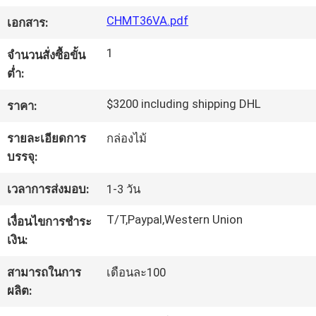
CHMT36VA.pdf
เอกสาร:
ทัวร์
1
จำนวนสั่งซื้อขั้น
โรงงาน
ต่ำ:
$3200 including shipping DHL
ราคา:
การ
รายละเอียดการ
กล่องไม้
ควบคุม
บรรจุ:
คุณภาพ
เวลาการส่งมอบ:
1-3 วัน
T/T,Paypal,Western Union
เงื่อนไขการชำระ
เงิน:
ติดต่อ
สามารถในการ
เดือนละ100
เรา
ผลิต: