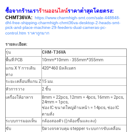
ซื้อจากร้านเรา
ร้านออนไลน์
ราคาต่ําสุดโดยตรง:
CHMT36VA:
https://www.charmhigh-smt.com/sale-448848-
dhl-free-shipping-charmhigh-chmt36va-desktop-2-heads-smt-
pick-and-place-machine-29-feeders-dual-cameras-pc-
control.htm ราคาถูกมาก
รายละเอียด:
รุ่น
CHM-T36VA
พื้นที่ PCB
10mm*10mm - 355mm*355mm
แกน X Y การเดิน
420*460 มิลลิเมตร
ทาง
ระยะเคลื่อนที่แกน Z
15 มม.
หัวการวาง
2 ชิ้น
เครื่องให้อาหาร
8mm = 22pcs, 12mm = 4pcs, 16mm = 2pcs,
24mm = 1pcs,
ช่อง IC ขนาดใหญ่ด้านหน้า = 14pcs, ช่อง IC
ตามสั่ง
ระบบการมองเห็น
กล้องสองตัว ((กล้องขึ้นและลง)
ขับ
ปิดวงจรควบคุม stepper ระบบการขับเคลื่อน