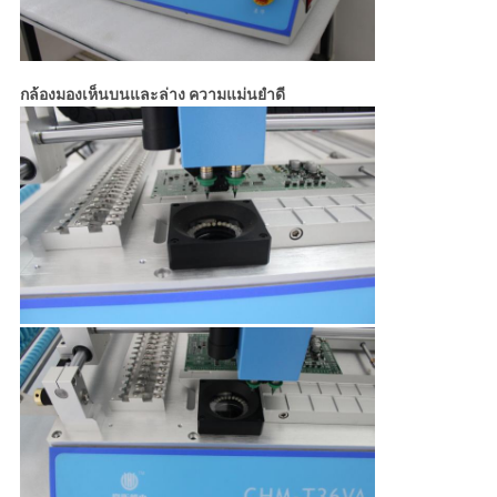
กล้องมองเห็นบนและล่าง ความแม่นยําดี