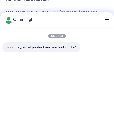
เครื่องวางชิป SMD รุ่น CHM-551P โครงสร้างเหล็กหล่อ 4 หัว
Charmhigh
การออกแบบที่แคบ โมดูล TC06 ความแม่นยำสูง เครื่อง SMT Pick
and Place 6 หัว รองรับ 01005
6:38 PM
Charmhigh TM08 PCBA การผลิต SMT เครื่องวางชิป CPK≥1.0
Good day, what product are you looking for?
หมวดหมู่ยอดนิยม
ทั้งหมด
เลือกและวางเครื่อง 
สายการผลิต Smt
SMT
เครื่องพิมพ์ลายฉลุ
SMT เตาอบ Reflow
เครื่องป้อน SMT
เครื่อง SMT ขนาดเล็ก