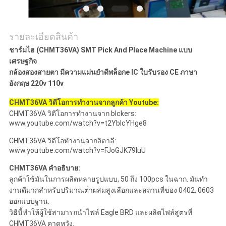
ส่วน
รายละเอียดสินค้า
ตัว
ชาร์มไฮ (CHMT36VA) SMT Pick And Place Machine แบบ
เศรษฐกิจ
กล้องสองสายตา มีความแม่นยําดี
พล็อก
e IC ใบรับรอง CE ภาษา
อังกฤษ 220v 110v
CHMT36VA วิดีโอการทํางานจากลูกค้า Youtube:
CHMT36VA วิดีโอการทํางานจาก blckers:
www.youtube.com/watch?v=t2YbIcYHge8
CHMT36VA วิดีโอทํางานจากอิตาลี:
www.youtube.com/watch?v=FJoGJK79luU
CHMT36VA คําอธิบาย:
ลูกค้าใช้มันในการผลิตหลายรูปแบบ, 50 ถึง 100pcs ในฉาก. มันทํา
งานดีมากสําหรับปริมาณต่ําผสมสูงเลือกและสถานที่ของ 0402, 0603
ออกแบบฐาน.
วิธีนี้ทําให้ผู้ใช้สามารถนําไฟล์ Eagle BRD และผลิตไฟล์สูตรที่
CHMT36VA คาดหวัง.