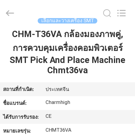
©
2016
-
2026
CHARMHIGH
เลือกและวางเครื่อง SMT
TECHNOLOGY
LIMITED.
All
CHM-T36VA กล้องมองภาพคู่,
บ้าน
Rights
Reserved.
การควบคุมเครื่องคอมพิวเตอร์
สินค้า
SMT Pick And Place Machine
Chmt36va
วิดีโอ
สถานที่กำเนิด:
ประเทศจีน
เกี่ยว
Charmhigh
ชื่อแบรนด์:
กับ
CE
ได้รับการรับรอง:
เรา
CHMT36VA
หมายเลขรุ่น: