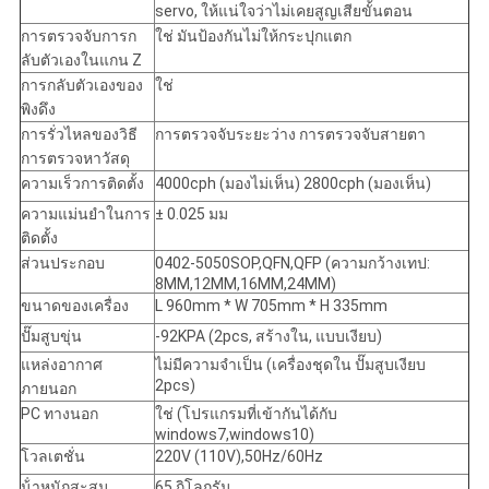
servo, ให้แน่ใจว่าไม่เคยสูญเสียขั้นตอน
การตรวจจับการก
ใช่ มันป้องกันไม่ให้กระปุกแตก
ลับตัวเองในแกน Z
การกลับตัวเองของ
ใช่
พิงดึง
การรั่วไหลของวิธี
การตรวจจับระยะว่าง การตรวจจับสายตา
การตรวจหาวัสดุ
ความเร็วการติดตั้ง
4000cph (มองไม่เห็น) 2800cph (มองเห็น)
ความแม่นยําในการ
± 0.025 มม
ติดตั้ง
ส่วนประกอบ
0402-5050SOP,QFN,QFP (ความกว้างเทป:
8MM,12MM,16MM,24MM)
ขนาดของเครื่อง
L 960mm * W 705mm * H 335mm
ปั๊มสูบขุ่น
-92KPA (2pcs, สร้างใน, แบบเงียบ)
แหล่งอากาศ
ไม่มีความจําเป็น (เครื่องชุดใน ปั๊มสูบเงียบ
2pcs)
ภายนอก
PC ทางนอก
ใช่ (โปรแกรมที่เข้ากันได้กับ
windows7,windows10)
โวลเตชั่น
220V (110V),50Hz/60Hz
น้ําหนักสะสม
65 กิโลกรัม