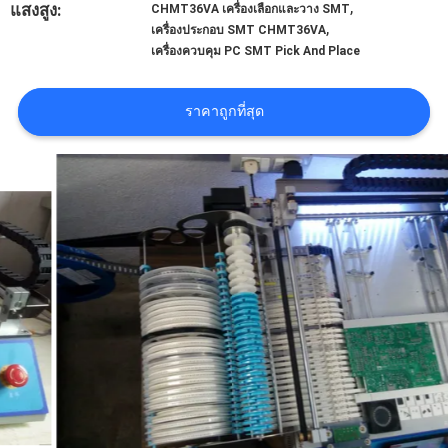
,
แสงสูง:
CHMT36VA เครื่องเลือกและวาง SMT
ข่าว
,
เครื่องประกอบ SMT CHMT36VA
เครื่องควบคุม PC SMT Pick And Place
SHOPPING
ราคาถูกที่สุด
ON
LINE
แผนผัง
เว็บไซต์
นโยบาย
ความ
เป็น