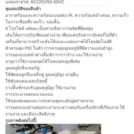
แหล่งจ่ายไฟ: AC220V/50-60HZ
คุณสมบัติของสินค้า
อากาศร้อนและความร้อนแบบผสม IR, ความร้อนสม่ำเสมอ, ความเร็ว
ในการเชื่อมที่รวดเร็ว, รอบสั้น;
8 โปรไฟล์ reflow เป็นทางเลือก การผลิตที่ยืดหยุ่น
เส้นโค้งการปรับเทียบอย่างง่าย เพียงแค่ปรับพารามิเตอร์ไม่กี่ตัว
เครื่องก็สามารถสร้างเส้นโค้งและแสดงภาพได้โดยอัตโนมัติ
ตัวควบคุม PID ในตัว การควบคุมอุณหภูมิที่มีความแม่นยำสูง
การออกแบบหน้าต่างลิ้นชัก การว่าจ้าง และใช้งานง่าย
อายุการใช้งานหลอดไส้โลหะผสมสูงพิเศษ
อุณหภูมิเซ็นเซอร์คู่;
ใช้พัดลมลูกปืนเหล็กคู่ อุณหภูมิสูง อายุยืน;
ใช้ซับสแตนเลสบริสุทธิ์
รางลิ้นชักรองรับอุณหภูมิสูง ใช้งานง่าย;
การประมวลผลฉนวนแน่น
ใช้จอแสดงผลและวงจรควบคุมระดับอุตสาหกรรม
การออกแบบส่วนต่อประสานระหว่างคนกับเครื่องจักรที่เรียบง่าย ใช้
งานง่าย และมีประสิทธิภาพ
รูปภาพดังต่อไปนี้: