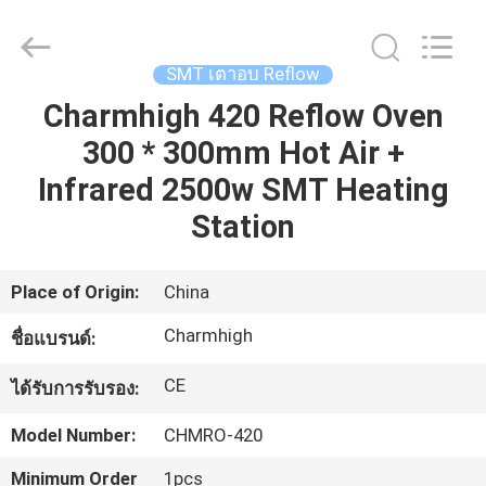
©
2016
-
2026
CHARMHIGH
SMT เตาอบ Reflow
TECHNOLOGY
LIMITED.
All
Charmhigh 420 Reflow Oven
บ้าน
Rights
Reserved.
300 * 300mm Hot Air +
Infrared 2500w SMT Heating
สินค้า
Station
วิดีโอ
Place of Origin:
China
Charmhigh
ชื่อแบรนด์:
เกี่ยว
CE
ได้รับการรับรอง:
กับ
Model Number:
CHMRO-420
เรา
Minimum Order
1pcs