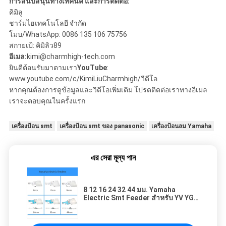
การสนับสนุนทางเทคนิค และการติดต่อ:
คิมิลู
ชาร์มไฮเทคโนโลยี จํากัด
โมบ/WhatsApp: 0086 135 106 75756
สกายเป้: คิมิลิว89
อีเมล:
kimi@charmhigh-tech.com
ยินดีต้อนรับมาตามเรา
YouTube
:
www.youtube.com/c/KimiLiuCharmhigh/วีดีโอ
หากคุณต้องการดูข้อมูลและวิดีโอเพิ่มเติม โปรดติดต่อเราทางอีเมล
เราจะตอบคุณในครั้งแรก
เครื่องป้อน smt
เครื่องป้อน smt ของ panasonic
เครื่องป้อนลม Yamaha
এর সেরা মূল্য পান
8 12 16 24 32 44 มม. Yamaha
Electric Smt Feeder สำหรับ YV YG
Pick And Place Machine