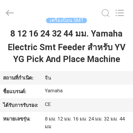
©
2016
-
2026
CHARMHIGH
เครื่องป้อน SMT
TECHNOLOGY
LIMITED.
All
8 12 16 24 32 44 มม. Yamaha
บ้าน
Rights
Reserved.
Electric Smt Feeder สำหรับ YV
สินค้า
YG Pick And Place Machine
วิดีโอ
สถานที่กำเนิด:
จีน
Yamaha
ชื่อแบรนด์:
เกี่ยว
CE
ได้รับการรับรอง:
กับ
หมายเลขรุ่น:
8 มม. 12 มม. 16 มม. 24 มม. 32 มม. 44
เรา
มม