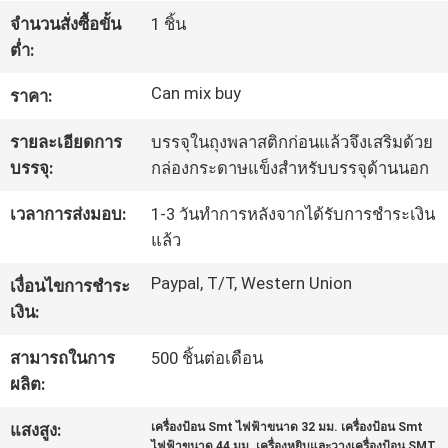
จำนวนสั่งซื้อขั้น
1 ชิ้น
ต่ำ:
ทัวร์
Can mix buy
ราคา:
โรงงาน
รายละเอียดการ
บรรจุในถุงพลาสติกก่อนแล้วจึงเสริมด้วย
บรรจุ:
กล่องกระดาษแข็งสำหรับบรรจุด้านนอก
การ
เวลาการส่งมอบ:
1-3 วันทำการหลังจากได้รับการชำระเงิน
ควบคุม
แล้ว
คุณภาพ
Paypal, T/T, Western Union
เงื่อนไขการชำระ
เงิน:
ติดต่อ
สามารถในการ
500 ชิ้นต่อเดือน
ผลิต:
เรา
แสงสูง:
เครื่องป้อน Smt ไฟฟ้าขนาด 32 มม. เครื่องป้อน Smt
ไฟฟ้าขนาด 44 มม. เครื่องหยิบและวางเครื่องป้อน SMT