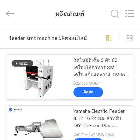
©
2016
-
ผลิตภัณฑ์
2026
CHARMHIGH
TECHNOLOGY
LIMITED.
All
บ้าน
Rights
feeder smt machine ผลิตออนไลน์
Reserved.
สินค้า
อัตโนมัติเต็ม 6 หัว 60
เครื่องให้อาหาร SMT
เครื่องเก็บและวาง TM06
วิดีโอ
CPK≥1.0
$22,000 MOQ:1
ติดต่อ
เกี่ยว
Yamaha Electric Feeder
กับ
8 12 16 24 มม. สำหรับ
DIY Pick and Place
เรา
Machine, Charmhigh
Can mix buy MOQ:1pcs