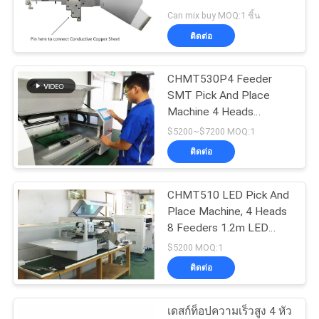
ข่าว
Pick And Place Machine,
Can mix buy MOQ:1 ชิ้น
Charmhigh SMT Machine
ติดต่อ
SHOPPING
CHMT530P4 Feeder
ON
SMT Pick And Place
LINE
Machine 4 Heads
Yamaha Feeder
$5200~$7200 MOQ:1
ติดต่อ
แผนผัง
เว็บไซต์
CHMT510 LED Pick And
Place Machine, 4 Heads
8 Feeders 1.2m LED
Strip เครื่อง SMT ขนาด
นโยบาย
$5200 MOQ:1
เล็ก
ติดต่อ
ความ
เดสก์ท็อปความเร็วสูง 4 หัว
เป็น