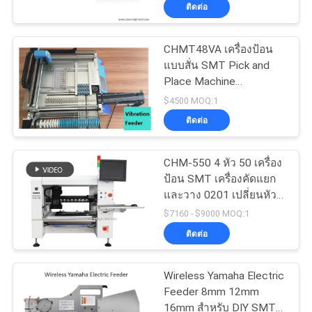
SMT Machine
ติดต่อ
ทัวร์
CHMT48VA เครื่องป้อน
แบบสั่น SMT Pick and
โรงงาน
Place Machine
Prototying Batch
$4500 MOQ:1
production
การ
ติดต่อ
ควบคุม
CHM-550 4 หัว 50 เครื่อง
ป้อน SMT เครื่องคัดแยก
คุณภาพ
และวาง 0201 เปลี่ยนหัว
ฉีดอัตโนมัติ
$7160 - $9000 MOQ:1
ติดต่อ
ติดต่อ
เรา
Wireless Yamaha Electric
Feeder 8mm 12mm
16mm สำหรับ DIY SMT