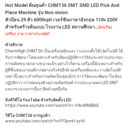
Hot Model ต้นทุนต่ำ CHMT36 SMT SMD LED Pick And
ส่วน
Place Machine รุ่น Non-vision
ตัวป้อน 29 ตัว 6000cph เวอร์ชันภาษาอังกฤษ 110v 220V
ตัว
สำหรับสร้างต้นแบบ โรงงาน LED สถานศึกษา...
อัจฉริยะ
เสถียร ง่าย ราคาประหยัด!
คำอธิบาย:
CharmHigh CHMT36 เป็นเครื่องหยิบและวางแบบตั้งโต๊ะอัตโนมัติ ได้
รับการพัฒนาโดยเฉพาะสำหรับห้องปฏิบัติการวิจัยและสถานประกอบ
การผลิตขนาดกลางขนาดเล็ก อย่างไรก็ตาม เครื่องนี้ยังเหมาะสำหรับ
ผู้ที่ชื่นชอบงานอดิเรกอย่างจริงจังอีกด้วยเครื่องหยิบและวางอัตโนมัติ
เหล่านี้เหมาะสำหรับการผลิตเป็นชุดเล็กๆ การวิจัยและพัฒนาในห้อง
ปฏิบัติการ การทดลองตัวอย่างผลิตภัณฑ์ การประมวลผล LED SMT
และกระบวนการอื่นๆ ที่คล้ายคลึงกัน
ลิงค์วิดีโอ YouTube สำหรับติดตั้ง LED:
https://www.youtube.com/watch?v=-V4s49N8BbE
วิดีโอ CHMT36 จากลูกค้า:
www.youtube.com/watch?v=Pf3pmH-yytA