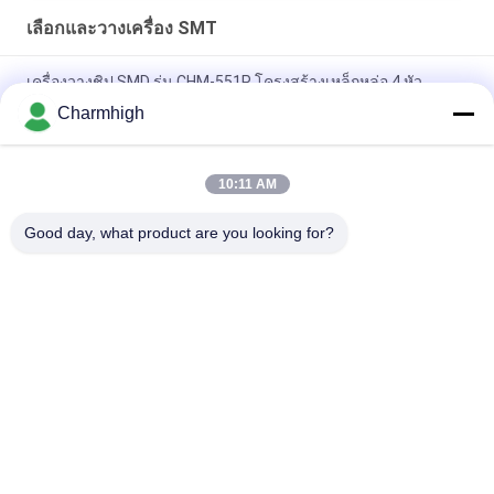
เลือกและวางเครื่อง SMT
เครื่องวางชิป SMD รุ่น CHM-551P โครงสร้างเหล็กหล่อ 4 หัว
Charmhigh
การออกแบบที่แคบ โมดูล TC06 ความแม่นยำสูง เครื่อง SMT Pick
and Place 6 หัว รองรับ 01005
10:11 AM
Charmhigh TM08 PCBA การผลิต SMT เครื่องวางชิป CPK≥1.0
Good day, what product are you looking for?
หมวดหมู่ยอดนิยม
ทั้งหมด
เลือกและวางเครื่อง 
สายการผลิต Smt
SMT
เครื่องพิมพ์ลายฉลุ
SMT เตาอบ Reflow
เครื่องป้อน SMT
เครื่อง SMT ขนาดเล็ก