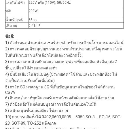
แรงดันไฟฟ้า
220V หรือ (110V), 50/60Hz
พลัง
200W
น้ำหนักสุทธิ
65กก.
ปริมาณ
0.41m³
ข้อดี:
1) ตัวกำหนดตำแหน่งเลเซอร์ ง่ายสำหรับการเขียนโปรแกรมออนไลน์
2) การทดสอบด้วยสุญญากาศเอง หากส่วนประกอบหนึ่งดูดคด จะโยน
ไปที่บริเวณฝาก แล้วเลือกใหม่และวางอีกครั้ง..
3) การออกแบบหัวหยิบและวางแบบคู่ช่วยเพิ่มผลผลิต, หัวฉีด juki 2
ชิ้น, เปลี่ยนได้ง่ายและคล่องตัว
4) ปั๊มปิดเสียงในตัวแบบคู่ (ประหยัดค่าใช้จ่ายและประหยัดห้อง ไม่
จำเป็นต้องเตรียมปั๊มเพิ่มเติม)
5) การ์ด SD มาตรฐาน 8G ที่เก็บข้อมูลขนาดใหญ่ของไฟล์ทำงาน
CSVV
6) อินพุต / เอาต์พุตอินเทอร์เฟซหน้าจอสัมผัสแบบเต็มใช้งานง่าย
7) ตัวป้อนอัตโนมัติแบบบูรณาการล้อไนล่อนอัตโนมัติ
8) สนับสนุนขั้นตอนเดียว ใช้งานง่าย
10) สามารถติดตั้งได้ 0402,0603,0805 ... 5050 SO-8 ... SO-16, SOT-
23, SOT-89, TO-252 แพ็คเกจ