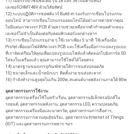
11) ไม่มีระบบวิชันซิสเต็ม รุ่น 28 และ 36 เป็นตำแหน่ง
เลเซอร์CHMT48V ด้วยวิสัยทัศน์
12) ระบบปฏิบัติการซอฟต์แวร์ Build-in รองรับการเขียนโปรแกรม
ออนไลน์: สามารถเขียนโปรแกรมออนไลน์ได้อย่างง่ายดายหากคุณ
ไม่มีแผนภาพวงจร PCB ด้วยความช่วยเหลือจากตัวกำหนดตำแหน่ง
เลเซอร์ไม่จำเป็นต้องต่อกับคอมพิวเตอร์แยกต่างหาก
13) การเขียนโปรแกรมง่าย ๆ ใช้เวลาเพียง 5 นาที: ใช้เครื่องมือ
Protel เพื่อแยกไฟล์พิกัดวงจร PCB และใช้เครื่องมือการแปลงรูปแบบ
ที่เราจัดเตรียมให้คุณเพื่อแปลงรูปแบบไฟล์แล้วคัดลอกไปยังการ์ด SD
ใส่ลงในเครื่องแล้ว คุณสามารถใช้ไฟล์ได้โดยตรง
14) มาตรฐานของบรรจุภัณฑ์ช่วยให้การขนส่งปลอดภัย
15) ขนาดเล็กและน้ำหนักเบา: ติดตั้งง่าย ขนส่งสะดวก
16) กำลังทำงานสูงสุดไม่เกิน 200w, สแตนด์บายพลังงานภายใต้ 80w.
อุตสาหกรรมการใช้งาน:
อุตสาหกรรมเครื่องใช้ในครัวเรือน, อุตสาหกรรมอิเล็กทรอนิกส์ใน
รถยนต์, อุตสาหกรรมพลังงาน, อุตสาหกรรม LED, ความปลอดภัย,
อุตสาหกรรมเครื่องมือและมาตรวัด, อุตสาหกรรมการสื่อสาร,
อุตสาหกรรมการควบคุมอัจฉริยะ, อุตสาหกรรม Internet of Things
(IOT) และอุตสาหกรรมการทหาร ฯลฯ