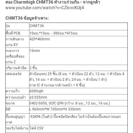
สอง Charmhigh CHMT36 ทำงานร่วมกัน - จากลูกค้า
www.youtube.com/watch?v=CZIcvcKUIj4
CHMT36 ข้อมูลจำเพาะ:
รุ่น
CHMT36
พื้นที่ PCB
10มม.*10มม. - 380มม.*415มม.
การเดินทาง
420*460mm
แกน XY
ระยะการ
15mm
เคลื่อนที่ของ
แกน Z
ปริมาณหัวฉีด
2 ชิ้น
เฟดเดอร์ส
ตัวป้อนเทป 29 ชิ้น (8 มม. = ตัวป้อน 22 ตัว, 12 มม. = ตัวป้อน 4
ตัว, 16 มม. = ตัวป้อน 2 ตัว, 24 มม. = ตัวป้อน 1 ตัว)
ถาด IC จำนวนมากด้านหน้า = 8 ชิ้น)
ความเร็ว
6000cph
ความแม่นยำ
±0.025mm
ขนาด
0402-5050, SOP, QFN (กว้าง: 8 มม., 12 มม., 16 มม.)
มิติ
L 960mm*W 705mm*H 335mm
ปั๊มลมสูญญา
-92KPA (ในตัว) ปั๊มชนิดปิดเสียง ไม่จำเป็นต้องปั๊มลมภายนอก
กาศ
รองรับไฟล์งาน
ไฟล์ CSV