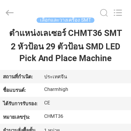
©
2016
-
2026
CHARMHIGH
เลือกและวางเครื่อง SMT
TECHNOLOGY
LIMITED.
All
ตำแหน่งเลเซอร์ CHMT36 SMT
บ้าน
Rights
Reserved.
2 หัวป้อน 29 ตัวป้อน SMD LED
สินค้า
Pick And Place Machine
วิดีโอ
สถานที่กำเนิด:
ประเทศจีน
Charmhigh
ชื่อแบรนด์:
เกี่ยว
CE
ได้รับการรับรอง:
กับ
CHMT36
หมายเลขรุ่น:
เรา
จำนวนสั่งซื้อขั้น
1 หน่วย