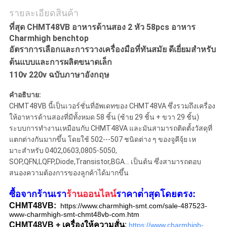
รายละเอียดสินค้า
ส่วน
ที่สุด CHMT48VB อาหารด้านสอง 2 หัว 58pcs อาหาร
Charmhigh benchtop
ตัว
อัตราการเลือกและการวางเครื่องมือที่ทันสมัย ดีเยี่ยมสําหรับ
ต้นแบบและการผลิตขนาดเล็ก
110v 220v ฉบับภาษาอังกฤษ
คําอธิบาย:
CHMT48VB นี้เป็นเวอร์ชั่นที่อัพเดทของ CHMT48VA ซึ่งรวมถึงเครื่อง
ให้อาหารด้านสองที่มีทั้งหมด 58 ชิ้น (ซ้าย 29 ชิ้น + ขวา 29 ชิ้น)
ระบบการทํางานเหมือนกับ CHMT48VA และมันสามารถติดตั้งวัสดุที่
แตกต่างกันมากขึ้น โดยใช้ 502---507 ชนิดต่าง ๆ ของจูคีจุ้ย เห
มาะสําหรับ 0402,0603,0805-5050,
SOP,QFN,LQFP,Diode,Transistor,BGA... เป็นต้น ซึ่งสามารถตอบ
สนองความต้องการของลูกค้าได้มากขึ้น
ซื้อจากร้านเรา
ร้านออนไลน์
ราคาต่ําสุดโดยตรง:
CHMT48VB:
https://www.charmhigh-smt.com/sale-487523-
www-charmhigh-smt-chmt48vb-com.htm
CHMT48VB + เครื่องให้ความสั่น
:
https://www.charmhigh-