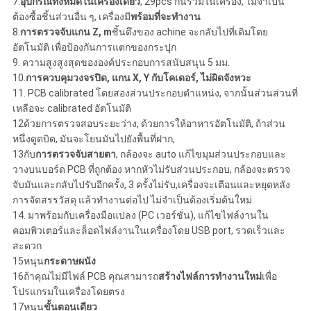
7.
อุปกรณ์ทั้งหมดในเครื่องเดียว
, 29pcs กินรวมในเครื่อง, ไม่จําเป็น
ต้องซื้อชิ้นส่วนอื่น ๆ, เครื่องมี
พร้อมที่จะทํางาน
8.
การตรวจจับแกน Z, m
ชิ้นดึงของ achine จะกลับไปที่เดิมโดย
อัตโนมัติ เพื่อป้องกันการแตกของกระปุก
9. ความสูงสูงสุดขององค์ประกอบการสนับสนุน 5 มม.
10.
การควบคุมวงจรปิด, แกน X, Y กับโคเดอร์, ไม่ผิดจังหวะ
11. PCB calibrated โดยสองส่วนประกอบตําแหน่ง, จากนั้นส่วนส่วนที่
เหลือจะ calibrated อัตโนมัติ
12ด้วยการตรวจสอบระยะว่าง, ด้วยการให้อาหารอัตโนมัติ, ถ้าส่วน
หนึ่งดูดบิด, มันจะโยนมันไปยังพื้นที่ฝาก,
13กับ
การตรวจจับสายตา
, กล้องจะ auto แก้ไขมุมส่วนประกอบและ
วางบนบอร์ด PCB ที่ถูกต้อง หากหัวไม่รับส่วนประกอบ, กล้องจะตรวจ
จับมันและกลับไปรับอีกครั้ง, 3 ครั้งไม่รับ,เครื่องจะเตือนและหยุดหลัง
การจัดสรรวัสดุ แล้วทํางานต่อไป ไม่จําเป็นต้องเริ่มต้นใหม่
14. มาพร้อมกับเครื่องมือแปลง (PC เวอร์ชั่น), แก้ไขไฟล์งานใน
คอมพิวเตอร์และล็อดไฟล์งานในเครื่องโดย USB port, รวดเร็วและ
สะดวก
15หนุน
กระดาษผนัง
16ถ้าคุณไม่มีไฟล์ PCB คุณสามารถ
สร้างไฟล์การทํางานใหม่
เพื่อ
โปรแกรมในเครื่องโดยตรง
17หนุน
ขั้นตอนเดียว