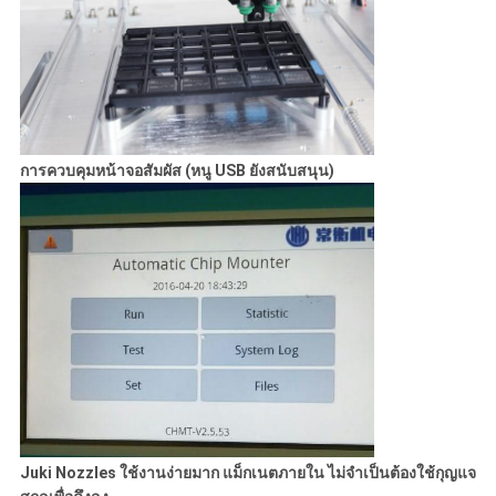
การควบคุมหน้าจอสัมผัส (หนู USB ยังสนับสนุน)
Juki Nozzles ใช้งานง่ายมาก แม็กเนตภายใน ไม่จําเป็นต้องใช้กุญแจ