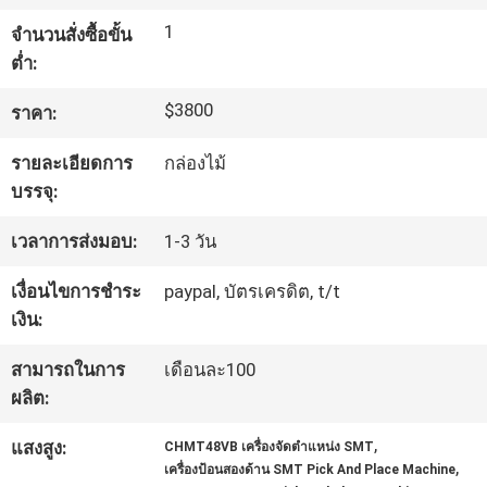
1
จำนวนสั่งซื้อขั้น
ทัวร์
ต่ำ:
โรงงาน
$3800
ราคา:
รายละเอียดการ
กล่องไม้
การ
บรรจุ:
ควบคุม
เวลาการส่งมอบ:
1-3 วัน
คุณภาพ
เงื่อนไขการชำระ
paypal, บัตรเครดิต, t/t
เงิน:
สามารถในการ
เดือนละ100
ติดต่อ
ผลิต:
เรา
,
แสงสูง:
CHMT48VB เครื่องจัดตำแหน่ง SMT
,
เครื่องป้อนสองด้าน SMT Pick And Place Machine