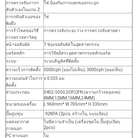
การตรวจจับการก
ใช่ ป้องกันการแตกของกระปุก
ลับตัวเองในแกน Z
การกลับตัวเองของ
ใช่
พิงดึง
การรั่วไหลของวิธี
การตรวจจับระยะว่าง การตรวจจับสายตา
การตรวจหาวัสดุ
หน้าจอสัมผัส
7 ช่องจอสัมผัสในอุตสาหกรรม
บอร์ดหลัก
การวิจัยอิสระอุตสาหกรรมหลักบอร์ด
ระบบ
ระบบลินูคัสที่ติดตั้ง
ความเร็วการติดตั้ง
5000cph (มองไม่เห็น); 3000cph (มองเห็น)
ความแม่นยําในการ
± 0.025 มม
ติดตั้ง
ส่วนประกอบ
0402-5050,SOP,QFN (ความกว้างของเทป:
8MM,12MM,16MM,24MM)
ขนาดของเครื่อง
L 960mm* W 705mm* H 335mm
ปั๊มสูบขุ่น
-92KPA (2pcs, สร้างใน, แบบเงียบ)
แหล่งอากาศ
ไม่มีความจําเป็น (เครื่องชุดใน ปั๊มสูบเงียบ
2pcs)
ภายนอก
PC ทางนอก
ไม่