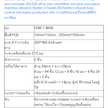
smt.com/sale-451235-all-in-one-chmt48vb-smt-pick-and-place-
machine-vibration-feeder-2-heads-58-feeders-closed-loop-
control-smt-batch-production.htm การผลิตของเครื่องยนต์ที่สั่น
สะเทือน
รุ่น
CHM-T48VB
พื้นที่ PCB
10mm*10mm - 355mm*355mm
แกน X Y การเดิน
420*460 มิลลิเมตร
ทาง
ระยะเคลื่อนที่แกน Z
15 มม.
หัวการวาง
2 ชิ้น
เครื่องให้อาหาร
ซ้าย 29pcs + ขวา 29pcs
8 มม = 44 ชิ้น 12 มม = 8 ชิ้น 16 มม = 4 ชิ้น 24
มม = 2 ชิ้น
สตั๊ก IC ด้านหน้า = 14pcs, ตู้ IC ที่กําหนดโดยผู้
ใช้
ระบบการมองเห็น
กล้องสองตัว (กล้องขึ้นและลง)
ขับ
ปิดวงจรควบคุม stepper ระบบการขับเคลื่อน
servo, ให้แน่ใจว่าไม่เคยสูญเสียขั้นตอน