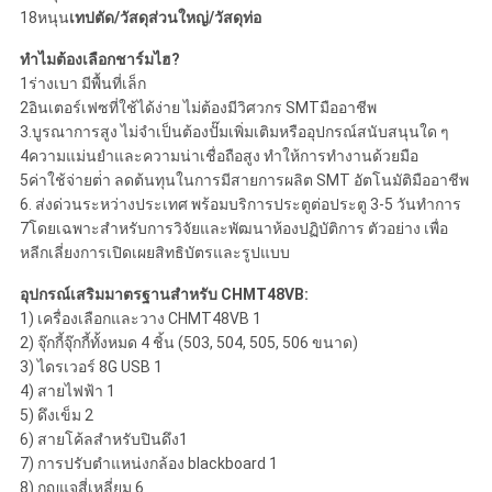
18หนุน
เทปตัด/วัสดุส่วนใหญ่/วัสดุท่อ
ทําไมต้องเลือกชาร์มไฮ?
1ร่างเบา มีพื้นที่เล็ก
2อินเตอร์เฟซที่ใช้ได้ง่าย ไม่ต้องมีวิศวกร SMTมืออาชีพ
3.บูรณาการสูง ไม่จําเป็นต้องปั๊มเพิ่มเติมหรืออุปกรณ์สนับสนุนใด ๆ
4ความแม่นยําและความน่าเชื่อถือสูง ทําให้การทํางานด้วยมือ
5ค่าใช้จ่ายต่ํา ลดต้นทุนในการมีสายการผลิต SMT อัตโนมัติมืออาชีพ
6. ส่งด่วนระหว่างประเทศ พร้อมบริการประตูต่อประตู 3-5 วันทําการ
7โดยเฉพาะสําหรับการวิจัยและพัฒนาห้องปฏิบัติการ ตัวอย่าง เพื่อ
หลีกเลี่ยงการเปิดเผยสิทธิบัตรและรูปแบบ
อุปกรณ์เสริมมาตรฐานสําหรับ CHMT48VB:
1) เครื่องเลือกและวาง CHMT48VB 1
2) จุ๊กกี้จุ๊กกี้ทั้งหมด 4 ชิ้น (503, 504, 505, 506 ขนาด)
3) ไดรเวอร์ 8G USB 1
4) สายไฟฟ้า 1
5) ดึงเข็ม 2
6) สายโค้ลสําหรับปินดึง1
7) การปรับตําแหน่งกล้อง blackboard 1
8) กุญแจสี่เหลี่ยม 6