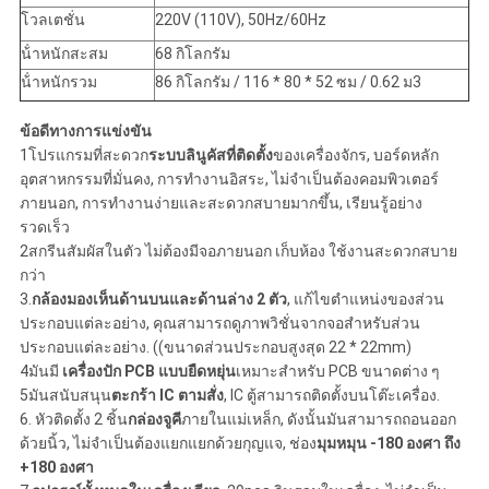
โวลเตชั่น
220V (110V), 50Hz/60Hz
น้ําหนักสะสม
68 กิโลกรัม
น้ําหนักรวม
86 กิโลกรัม / 116 * 80 * 52 ซม / 0.62 ม3
ข้อดีทางการแข่งขัน
1โปรแกรมที่สะดวก
ระบบลินูคัสที่ติดตั้ง
ของเครื่องจักร, บอร์ดหลัก
อุตสาหกรรมที่มั่นคง, การทํางานอิสระ, ไม่จําเป็นต้องคอมพิวเตอร์
ภายนอก, การทํางานง่ายและสะดวกสบายมากขึ้น, เรียนรู้อย่าง
รวดเร็ว
2สกรีนสัมผัสในตัว ไม่ต้องมีจอภายนอก เก็บห้อง ใช้งานสะดวกสบาย
กว่า
3.
กล้องมองเห็นด้านบนและด้านล่าง 2 ตัว
, แก้ไขตําแหน่งของส่วน
ประกอบแต่ละอย่าง, คุณสามารถดูภาพวิชั่นจากจอสําหรับส่วน
ประกอบแต่ละอย่าง. ((ขนาดส่วนประกอบสูงสุด 22 * 22mm)
4มันมี
เครื่องปัก PCB แบบยืดหยุ่น
เหมาะสําหรับ PCB ขนาดต่าง ๆ
5มันสนับสนุน
ตะกร้า IC ตามสั่ง
, IC ตู้สามารถติดตั้งบนโต๊ะเครื่อง.
6. หัวติดตั้ง 2 ชิ้น
กล่องจูคี
ภายในแม่เหล็ก, ดังนั้นมันสามารถถอนออก
ด้วยนิ้ว, ไม่จําเป็นต้องแยกแยกด้วยกุญแจ, ช่อง
มุมหมุน -180 องศา ถึง
+180 องศา