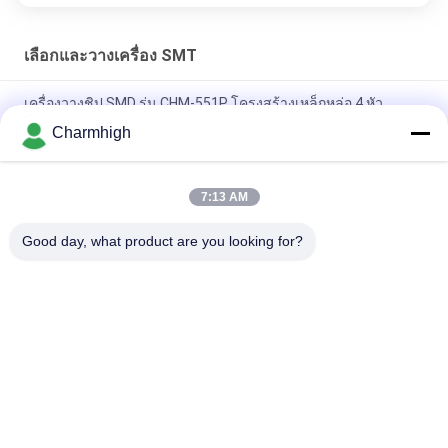
เลือกและวางเครื่อง SMT
เครื่องวางชิป SMD รุ่น CHM-551P โครงสร้างเหล็กหล่อ 4 หัว
Charmhigh
การออกแบบที่แคบ โมดูล TC06 ความแม่นยำสูง เครื่อง SMT Pick
and Place 6 หัว รองรับ 01005
7:13 AM
Charmhigh TM08 PCBA การผลิต SMT เครื่องวางชิป CPK≥1.0
Good day, what product are you looking for?
หมวดหมู่ยอดนิยม
ทั้งหมด
เลือกและวางเครื่อง 
สายการผลิต Smt
SMT
เครื่องพิมพ์ลายฉลุ
SMT เตาอบ Reflow