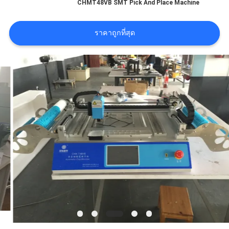
CHMT48VB SMT Pick And Place Machine
ข่าว
ราคาถูกที่สุด
SHOPPING
ON
LINE
แผนผัง
เว็บไซต์
นโยบาย
ความ
เป็น