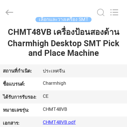
©
2016
-
2026
CHARMHIGH
เลือกและวางเครื่อง SMT
TECHNOLOGY
LIMITED.
All
CHMT48VB เครื่องป้อนสองด้าน
บ้าน
Rights
Reserved.
Charmhigh Desktop SMT Pick
and Place Machine
สินค้า
สถานที่กำเนิด:
ประเทศจีน
วิดีโอ
Charmhigh
ชื่อแบรนด์:
เกี่ยว
CE
ได้รับการรับรอง:
กับ
CHMT48VB
หมายเลขรุ่น:
เรา
CHMT48VB.pdf
เอกสาร: