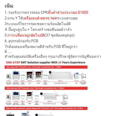
เน้น:
1. รองรับการตรวจสอบ CPK
ขั้นต่ําส่วนประกอบ 01005
2.แกน Y ใช้
เครื่องยนต์ servo twin
ระบบควบคุม
3ระบบแก้ไขการชดเชยความร้อนอัตโนมัติ
4. ปั๊มสูบสูบใน + โครงสร้างซอลีนอยด์วาล์ว
5.
การเปลี่ยนจมูกอัตโนมัติ
(37 ชุดห้องสมุดจุล)
6. อุปกรณ์รองรับ PCB
7กล้องสองเครื่องหมายดีสําหรับ PCB ที่ใหญ่กว่า
8.......
สําหรับคุณสมบัติเครื่องอื่นๆ กรุณาปรึกษาผู้จัดการบัญชีของเรา