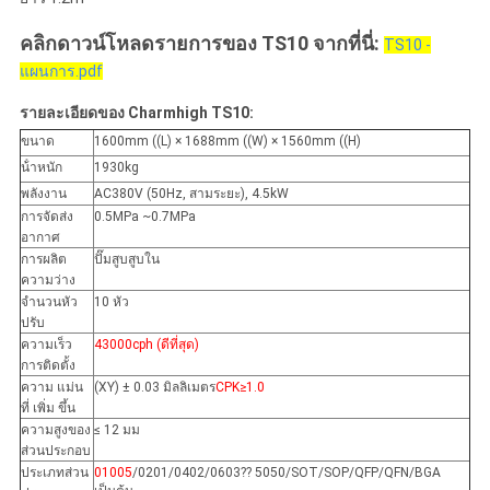
คลิกดาวน์โหลดรายการของ TS10 จากที่นี่:
TS10 -
แผนการ.pdf
รายละเอียดของ Charmhigh TS10:
ขนาด
1600mm ((L) × 1688mm ((W) × 1560mm ((H)
น้ําหนัก
1930kg
พลังงาน
AC380V (50Hz, สามระยะ), 4.5kW
การจัดส่ง
0.5MPa ~0.7MPa
อากาศ
การผลิต
ปั๊มสูบสูบใน
ความว่าง
จํานวนหัว
10 หัว
ปรับ
ความเร็ว
43000cph (ดีที่สุด)
การติดตั้ง
ความ แม่น
(XY) ± 0.03 มิลลิเมตร
CPK≥1.0
ที่ เพิ่ม ขึ้น
ความสูงของ
≤ 12 มม
ส่วนประกอบ
ประเภทส่วน
01005
/0201/0402/0603?? 5050/SOT/SOP/QFP/QFN/BGA