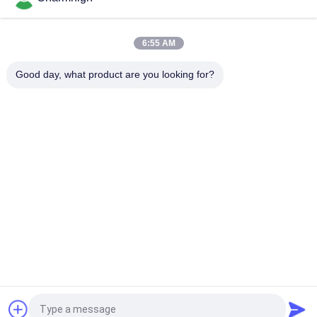
การออกแบบที่แคบ โมดูล TC06 ความแม่นยำสูง เครื่อง SMT Pick
and Place 6 หัว รองรับ 01005
6:55 AM
Charmhigh TM08 PCBA การผลิต SMT เครื่องวางชิป CPK≥1.0
Good day, what product are you looking for?
หมวดหมู่ยอดนิยม
ทั้งหมด
เลือกและวางเครื่อง 
สายการผลิต Smt
SMT
เครื่องพิมพ์ลายฉลุ
SMT เตาอบ Reflow
เครื่องป้อน SMT
เครื่อง SMT ขนาดเล็ก
เครื่องเลือกและวาง 
สายการประกอบ PCB
SMD
ขอใบเสนอราคา