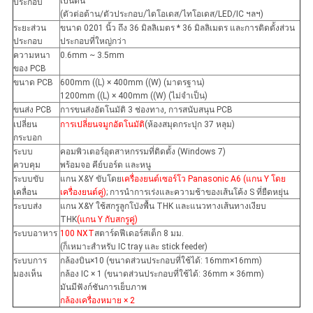
เป็นต้น
ประกอบ
(ตัวต่อต้าน/ตัวประกอบ/ไดโอเดส/ไทโอเดส/LED/IC ฯลฯ)
ระยะส่วน
ขนาด 0201 นิ้ว ถึง 36 มิลลิเมตร * 36 มิลลิเมตร และการติดตั้งส่วน
ประกอบ
ประกอบที่ใหญ่กว่า
ความหนา
0.6mm ~ 3.5mm
ของ PCB
ขนาด PCB
600mm ((L) × 400mm ((W) (มาตรฐาน)
1200mm ((L) × 400mm ((W) (ไม่จําเป็น)
ขนส่ง PCB
การขนส่งอัตโนมัติ 3 ช่องทาง, การสนับสนุน PCB
เปลี่ยน
การเปลี่ยนจมูกอัตโนมัติ
(ห้องสมุดกระปุก 37 หลุม)
กระบอก
ระบบ
คอมพิวเตอร์อุตสาหกรรมที่ติดตั้ง (Windows 7)
ควบคุม
พร้อมจอ คีย์บอร์ด และหนู
ระบบขับ
แกน X&Y ขับโดย
เครื่องยนต์เซอร์โว Panasonic A6 (แกน Y โดย
เคลื่อน
เครื่องยนต์คู่)
; การนําการเร่งและความช้าของเส้นโค้ง S ที่ยืดหยุ่น
ระบบส่ง
แกน X&Y ใช้สกรูลูกโป่งพื้น THK และแนวทางเส้นทางเงียบ
THK
(แกน Y กับสกรูคู่)
ระบบอาหาร
100 NXT
สตาร์ดฟีเดอร์สเต็ก 8 มม.
(ก็เหมาะสําหรับ IC tray และ stick feeder)
ระบบการ
กล้องบิน×10 (ขนาดส่วนประกอบที่ใช้ได้: 16mm×16mm)
มองเห็น
กล้อง IC × 1 (ขนาดส่วนประกอบที่ใช้ได้: 36mm × 36mm)
มันมีฟังก์ชันการเย็บภาพ
กล้องเครื่องหมาย × 2