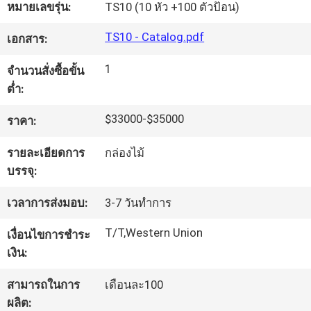
หมายเลขรุ่น:
TS10 (10 หัว +100 ตัวป้อน)
ทัวร์
TS10 - Catalog.pdf
เอกสาร:
โรงงาน
1
จำนวนสั่งซื้อขั้น
ต่ำ:
$33000-$35000
ราคา:
การ
รายละเอียดการ
กล่องไม้
ควบคุม
บรรจุ:
คุณภาพ
เวลาการส่งมอบ:
3-7 วันทําการ
T/T,Western Union
เงื่อนไขการชำระ
ติดต่อ
เงิน:
เรา
สามารถในการ
เดือนละ100
ผลิต: