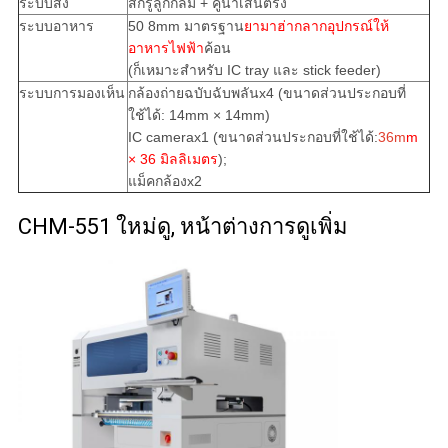
ระบบส่ง
สกรูลูกกลม + คู่นําเส้นตรง
ระบบอาหาร
50 8mm มาตรฐาน
ยามาฮ่า
กลาก
อุปกรณ์ให้
อาหารไฟฟ้า
ค้อน
(ก็เหมาะสําหรับ IC tray และ stick feeder)
ระบบการมองเห็น
กล้องถ่ายฉบับฉับพลันx4 (ขนาดส่วนประกอบที่
ใช้ได้: 14mm × 14mm)
IC camerax1 (ขนาดส่วนประกอบที่ใช้ได้:
36
m
m
× 36 มิลลิเมตร
);
แม็คกล้องx2
CHM-551 ใหม่ดู, หน้าต่างการดูเพิ่ม