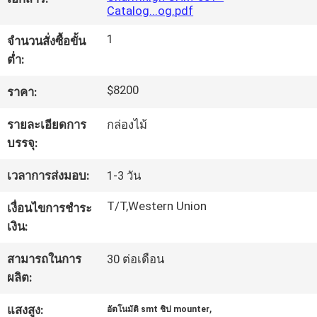
Catalog...og.pdf
ทัวร์
1
จำนวนสั่งซื้อขั้น
ต่ำ:
โรงงาน
$8200
ราคา:
การ
รายละเอียดการ
กล่องไม้
บรรจุ:
ควบคุม
เวลาการส่งมอบ:
1-3 วัน
คุณภาพ
T/T,Western Union
เงื่อนไขการชำระ
เงิน:
ติดต่อ
สามารถในการ
30 ต่อเดือน
เรา
ผลิต:
,
แสงสูง:
อัตโนมัติ smt ชิป mounter