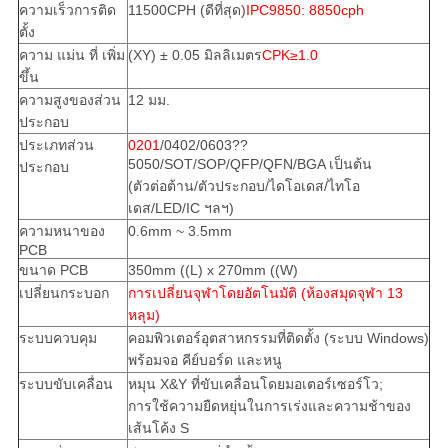
ความเร็วการติด
11500CPH (ดีที่สุด)
IPC9850: 8850cph
ตั้ง
ความ แม่น ที่ เพิ่ม
(XY) ± 0.05 มิลลิเมตร
CPK≥1.0
ขึ้น
ความสูงของส่วน
12 มม.
ประกอบ
ประเภทส่วน
0201
/0402/0603??
5050/SOT/SOP/QFP/QFN/BGA เป็นต้น
ประกอบ
(ตัวต่อต้าน/ตัวประกอบ/ไดโอเดส/ไทโอ
เดส/LED/IC ฯลฯ)
ความหนาของ
0.6mm ~ 3.5mm
PCB
ขนาด PCB
350mm ((L) x 270mm ((W)
เปลี่ยนกระบอก
การเปลี่ยนจุฬาโดยอัตโนมัติ (ห้องสมุดจุฬา 13
หลุม)
ระบบควบคุม
คอมพิวเตอร์อุตสาหกรรมที่ติดตั้ง (ระบบ Windows)
พร้อมจอ คีย์บอร์ด และหนู
ระบบขับเคลื่อน
หมุน X&Y ที่ขับเคลื่อนโดยมอเตอร์เซอร์โว;
การใช้ความยืดหยุ่นในการเร่งและความช้าของ
เส้นโค้ง S