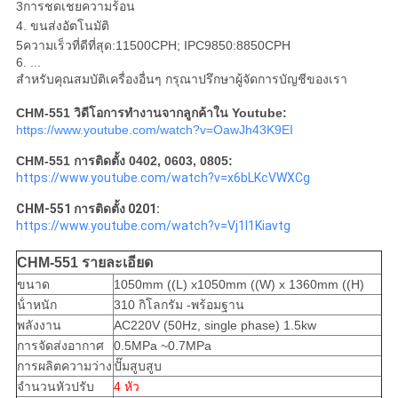
3การชดเชยความร้อน
4. ขนส่งอัตโนมัติ
5ความเร็วที่ดีที่สุด:11500CPH; IPC9850:8850CPH
6. ...
สําหรับคุณสมบัติเครื่องอื่นๆ กรุณาปรึกษาผู้จัดการบัญชีของเรา
CHM-551 วิดีโอการทํางานจากลูกค้าใน Youtube:
https://www.youtube.com/watch?v=OawJh43K9EI
CHM-551 การติดตั้ง 0402, 0603, 0805:
https://www.youtube.com/watch?v=x6bLKcVWXCg
CHM-551 การติดตั้ง 0201:
https://www.youtube.com/watch?v=Vj1I1Kiavtg
CHM-551 รายละเอียด
ขนาด
1050mm ((L) x1050mm ((W) x 1360mm ((H)
น้ําหนัก
310 กิโลกรัม -พร้อมฐาน
พลังงาน
AC220V (50Hz, single phase) 1.5kw
การจัดส่งอากาศ
0.5MPa ~0.7MPa
การผลิตความว่าง
ปั๊มสูบสูบ
จํานวนหัวปรับ
4 หัว