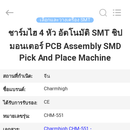
©
2016
-
2026
CHARMHIGH
เลือกและวางเครื่อง SMT
TECHNOLOGY
LIMITED.
All
ชาร์มไฮ 4 หัว อัตโนมัติ SMT ชิป
บ้าน
Rights
Reserved.
มอนเตอร์ PCB Assembly SMD
สินค้า
Pick And Place Machine
วิดีโอ
สถานที่กำเนิด:
จีน
Charmhigh
ชื่อแบรนด์:
เกี่ยว
CE
ได้รับการรับรอง:
กับ
CHM-551
หมายเลขรุ่น:
เรา
Charmhigh CHM-551 -
เอกสาร: