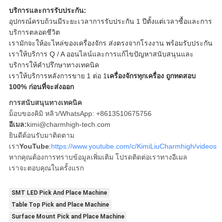
บริการและการรับประกัน:
อุปกรณ์ครบถ้วนมีระยะเวลาการรับประกัน 1 ปีตั้งแต่เวลาซื้อและการ
บริการตลอดชีวิต
เรามักจะให้อะไหล่ของเครื่องจักร ส่งตรงจากโรงงาน พร้อมรับประกัน
เราให้บริการ Q / A ออนไลน์และการแก้ไขปัญหาสนับสนุนและ
บริการให้คําปรึกษาทางเทคนิค
เราให้บริการหลังการขาย 1 ต่อ 1
เครื่องจักรทุกเครื่อง ถูกทดสอบ
100% ก่อนที่จะส่งออก
การสนับสนุนทางเทคนิค
ม็อบของคิมิ หลิว/WhatsApp: +8613510675756
อีเมล:
kimi@charmhigh-tech.com
ยินดีต้อนรับมาติดตาม
เรา
YouTube
:
https://www.youtube.com/c/KimiLiuCharmhigh/videos
หากคุณต้องการทราบข้อมูลเพิ่มเติม โปรดติดต่อเราทางอีเมล
เราจะตอบคุณในครั้งแรก
SMT LED Pick And Place Machine
Table Top Pick and Place Machine
Surface Mount Pick and Place Machine