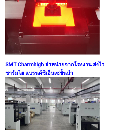
SMT Charmhigh จําหน่ายจากโรงงาน ส่งไว
ชาร์มไฮ แบรนด์ชิเอ็นเซ่ชั้นนํา