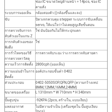
ช่อง IC ขนาดใหญ่ด้านหน้า = 14pcs, ช่อง IC
ตามสั่ง
ระบบการมองเห็น
กล้องสองตัว ((กล้องขึ้นและลง)
ขับ
ปิดวงจรควบคุม stepper ระบบการขับเคลื่อน
servo, ให้แน่ใจว่าไม่เคยสูญเสียขั้นตอน
การตรวจจับการก
ใช่ มันป้องกันไม่ให้กระปุกแตก
ลับตัวเองในแกน Z
การกลับตัวเองของ
ใช่
พิงดึง
การรั่วไหลของวิธี
การตรวจจับระยะว่าง การตรวจจับสายตา
การตรวจหาวัสดุ
ความเร็วการติดตั้ง
2800cph (มองเห็น)
ความแม่นยําในการ
องค์ประกอบขั้นต่ํา 0402
ติดตั้ง
ส่วนประกอบ
0402-5050SOP,QFN,QFP (ความกว้างเทป:
8MM,12MM,16MM,24MM)
ขนาดของเครื่อง
L 1310mm * W 710mm * H 340mm
ปั๊มสูบขุ่น
-92KPA (2pcs, สร้างใน, แบบเงียบ)
แหล่งอากาศ
ไม่มีความจําเป็น (เครื่องชุดใน ปั๊มสูบเงียบ
2pcs)