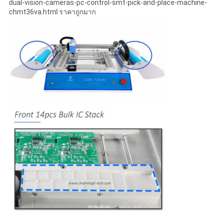
dual-vision-cameras-pc-control-smt-pick-and-place-machine-
chmt36va.html ราคาถูกมาก