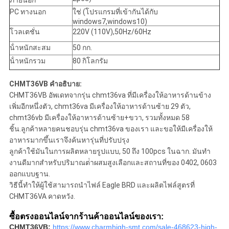
ภายนอก
PC ทางนอก
ใช่ (โปรแกรมที่เข้ากันได้กับ
windows7,windows10)
โวลเตชั่น
220V (110V),50Hz/60Hz
น้ําหนักสะสม
50 กก.
น้ําหนักรวม
80 กิโลกรัม
CHMT36VB คําอธิบาย:
CHMT36VB อัพเดทจากรุ่น chmt36va ที่มีเครื่องให้อาหารด้านข้าง
เพิ่มอีกหนึ่งตัว, chmt36va มีเครื่องให้อาหารด้านซ้าย 29 ตัว,
chmt36vb มีเครื่องให้อาหารด้านซ้าย+ขวา, รวมทั้งหมด 58
ชิ้น.ลูกค้าหลายคนชอบรุ่น chmt36va ของเรา และขอให้มีเครื่องให้
อาหารมากขึ้นเราจึงค้นหารุ่นที่ปรับปรุง
ลูกค้าใช้มันในการผลิตหลายรูปแบบ, 50 ถึง 100pcs ในฉาก. มันทํา
งานดีมากสําหรับปริมาณต่ําผสมสูงเลือกและสถานที่ของ 0402, 0603
ออกแบบฐาน.
วิธีนี้ทําให้ผู้ใช้สามารถนําไฟล์ Eagle BRD และผลิตไฟล์สูตรที่
CHMT36VA คาดหวัง.
ซื้อตรงออนไลน์จากร้านค้าออนไลน์ของเรา:
CHMT36VB:
https://www.charmhigh-smt.com/sale-468623-high-