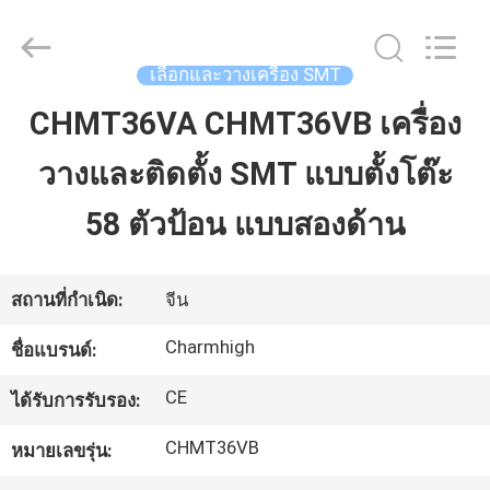
©
2016
-
2026
CHARMHIGH
เลือกและวางเครื่อง SMT
TECHNOLOGY
LIMITED.
All
CHMT36VA CHMT36VB เครื่อง
บ้าน
Rights
Reserved.
วางและติดตั้ง SMT แบบตั้งโต๊ะ
สินค้า
58 ตัวป้อน แบบสองด้าน
วิดีโอ
สถานที่กำเนิด:
จีน
Charmhigh
ชื่อแบรนด์:
เกี่ยว
CE
ได้รับการรับรอง:
กับ
CHMT36VB
หมายเลขรุ่น:
เรา