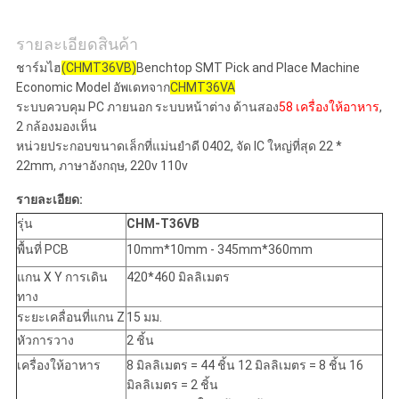
ส่วน
รายละเอียดสินค้า
ชาร์มไฮ
(CHMT36VB)
Benchtop SMT Pick and Place Machine
ตัว
Economic Model อัพเดทจาก
CHMT36VA
ระบบควบคุม PC ภายนอก ระบบหน้าต่าง ด้านสอง
58 เครื่องให้อาหาร
,
2 กล้องมองเห็น
หน่วยประกอบขนาดเล็กที่แม่นยําดี 0402, จัด IC ใหญ่ที่สุด 22 *
22mm, ภาษาอังกฤษ, 220v 110v
รายละเอียด:
รุ่น
CHM-T36VB
พื้นที่ PCB
10mm*10mm - 345mm*360mm
แกน X Y การเดิน
420*460 มิลลิเมตร
ทาง
ระยะเคลื่อนที่แกน Z
15 มม.
หัวการวาง
2 ชิ้น
เครื่องให้อาหาร
8 มิลลิเมตร = 44 ชิ้น 12 มิลลิเมตร = 8 ชิ้น 16
มิลลิเมตร = 2 ชิ้น