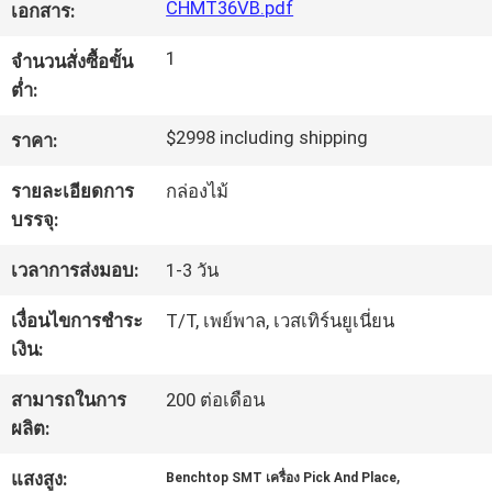
CHMT36VB.pdf
เอกสาร:
ทัวร์
1
จำนวนสั่งซื้อขั้น
ต่ำ:
โรงงาน
$2998 including shipping
ราคา:
รายละเอียดการ
กล่องไม้
การ
บรรจุ:
ควบคุม
เวลาการส่งมอบ:
1-3 วัน
คุณภาพ
เงื่อนไขการชำระ
T/T, เพย์พาล, เวสเทิร์นยูเนี่ยน
เงิน:
ติดต่อ
สามารถในการ
200 ต่อเดือน
เรา
ผลิต:
,
แสงสูง:
Benchtop SMT เครื่อง Pick And Place