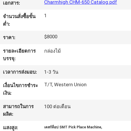
Charmhigh CHM-650 Catalog.pdf
เอกสาร:
ทัวร์
1
จำนวนสั่งซื้อขั้น
ต่ำ:
โรงงาน
$8000
ราคา:
รายละเอียดการ
กล่องไม้
การ
บรรจุ:
ควบคุม
เวลาการส่งมอบ:
1-3 วัน
คุณภาพ
T/T, Western Union
เงื่อนไขการชำระ
เงิน:
ติดต่อ
สามารถในการ
100 ต่อเดือน
เรา
ผลิต:
,
แสงสูง:
เดสก์ท็อป SMT Pick Place Machine