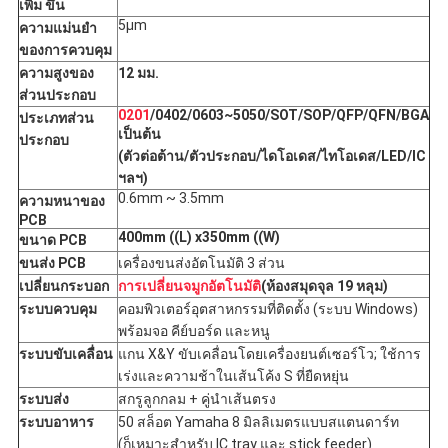
เพิ่ม ขึ้น
5μm
ความแม่นยํา
ของการควบคุม
ความสูงของ
12 มม.
ส่วนประกอบ
0201
/0402/0603~5050/SOT/SOP/QFP/QFN/BGA
ประเภทส่วน
เป็นต้น
ประกอบ
(ตัวต่อต้าน/ตัวประกอบ/ไดโอเดส/ไทโอเดส/LED/IC
ฯลฯ)
0.6mm ~ 3.5mm
ความหนาของ
PCB
400mm ((L) x350mm ((W)
ขนาด PCB
ขนส่ง PCB
เครื่องขนส่งอัตโนมัติ 3 ส่วน
เปลี่ยนกระบอก
การเปลี่ยนจมูกอัตโนมัติ
(ห้องสมุดจุล 19 หลุม)
ระบบควบคุม
คอมพิวเตอร์อุตสาหกรรมที่ติดตั้ง (ระบบ Windows)
พร้อมจอ คีย์บอร์ด และหนู
ระบบขับเคลื่อน
แกน X&Y ขับเคลื่อนโดยเครื่องยนต์เซอร์โว; ใช้การ
เร่งและความช้าในเส้นโค้ง S ที่ยืดหยุ่น
ระบบส่ง
สกรูลูกกลม + คู่นําเส้นตรง
ระบบอาหาร
50 สล็อต Yamaha 8 มิลลิเมตรแบบสแตนดาร์ท
(ก็เหมาะสําหรับ IC tray และ stick feeder)