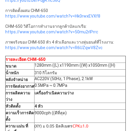
https://youtu.be/PdjjR7lc56Q
การติดตั้งผสม CHM-650
https://www.youtube.com/watch?v=Hk0rwxEVXf8
CHM-650 วิดีโอการทํางานจากลูกค้าบัลแกเรีย:
https://www.youtube.com/watch?v=50mu2rlPrrc
ภาพจริงของ CHM-650 หัว 4 หัวเลือกและวางหุ่นยนต์ที่โรงงาน:
https://www.youtube.com/watch?v=R6UZqwV8Zvc
รายละเอียด CHM-650
1280mm ((L) x1190mm ((W) x1050mm ((H)
ขนาด
น้ําหนัก
310 กิโลกรัม
AC220V (50Hz, 1 Phase), 2.1kW
พลัง
จําหน่าย
0.5MPa ~ 0.7MPa
การจัดส่งอากาศ
การผลิตความ
เครื่องกําเนิดความว่าง
ว่าง
หัวติดตั้ง
4 หัว
ความเร็วการติด
9000cph ((ดีที่สุด)
ตั้ง
(XY) ± 0.05 มิลลิเมตร
CPK≥1.0
ความ แม่น ที่