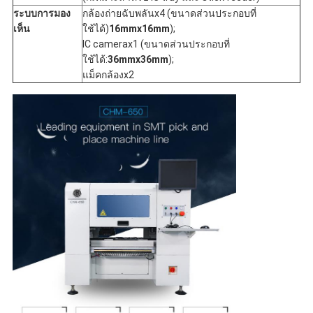
ระบบการมอง
กล้องถ่ายฉับพลันx4 (ขนาดส่วนประกอบที่
เห็น
ใช้ได้)
16mmx16mm
);
IC camerax1 (ขนาดส่วนประกอบที่
ใช้ได้:
36mmx36mm
);
แม็คกล้องx2