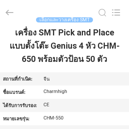
©
2016
-
2026
CHARMHIGH
เลือกและวางเครื่อง SMT
TECHNOLOGY
LIMITED.
All
เครื่อง SMT Pick and Place
บ้าน
Rights
Reserved.
แบบตั้งโต๊ะ Genius 4 หัว CHM-
สินค้า
650 พร้อมตัวป้อน 50 ตัว
วิดีโอ
สถานที่กำเนิด:
จีน
Charmhigh
ชื่อแบรนด์:
เกี่ยว
CE
ได้รับการรับรอง:
กับ
CHM-550
หมายเลขรุ่น:
เรา