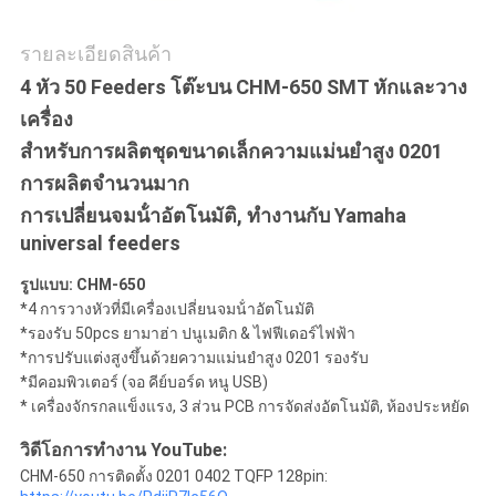
ส่วน
รายละเอียดสินค้า
4 หัว 50 Feeders โต๊ะบน CHM-650 SMT หักและวาง
ตัว
เครื่อง
สําหรับการผลิตชุดขนาดเล็กความแม่นยําสูง 0201
การผลิตจํานวนมาก
การเปลี่ยนจมน้ําอัตโนมัติ, ทํางานกับ Yamaha
universal feeders
รูปแบบ: CHM-650
*4 การวางหัวที่มีเครื่องเปลี่ยนจมน้ําอัตโนมัติ
*รองรับ 50pcs ยามาฮ่า ปนูเมติก & ไฟฟีเดอร์ไฟฟ้า
*การปรับแต่งสูงขึ้นด้วยความแม่นยําสูง 0201 รองรับ
*มีคอมพิวเตอร์ (จอ คีย์บอร์ด หนู USB)
* เครื่องจักรกลแข็งแรง, 3 ส่วน PCB การจัดส่งอัตโนมัติ, ห้องประหยัด
วิดีโอการทํางาน YouTube:
CHM-650 การติดตั้ง 0201 0402 TQFP 128pin: