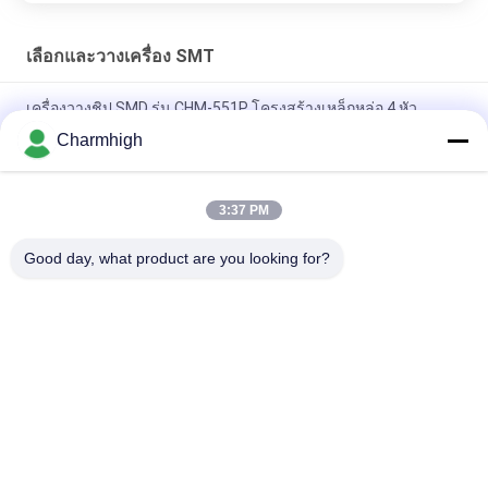
เลือกและวางเครื่อง SMT
เครื่องวางชิป SMD รุ่น CHM-551P โครงสร้างเหล็กหล่อ 4 หัว
Charmhigh
การออกแบบที่แคบ โมดูล TC06 ความแม่นยำสูง เครื่อง SMT Pick
and Place 6 หัว รองรับ 01005
3:37 PM
Charmhigh TM08 PCBA การผลิต SMT เครื่องวางชิป CPK≥1.0
Good day, what product are you looking for?
หมวดหมู่ยอดนิยม
ทั้งหมด
เลือกและวางเครื่อง 
สายการผลิต Smt
SMT
เครื่องพิมพ์ลายฉลุ
SMT เตาอบ Reflow