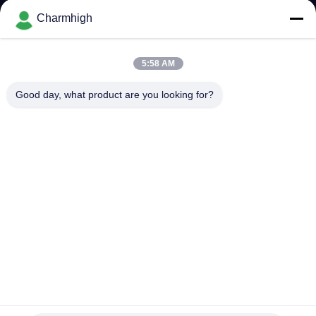
Charmhigh
ทัวร์
5:58 AM
โรงงาน
Good day, what product are you looking for?
การ
ควบคุม
คุณภาพ
ติดต่อ
เรา
CHM-551 อัตโนมัติเต็ม 4 หัว SMT เครื่องเลือกและวาง 0201
เปลี่ยนกระปุกอัตโนมัติ