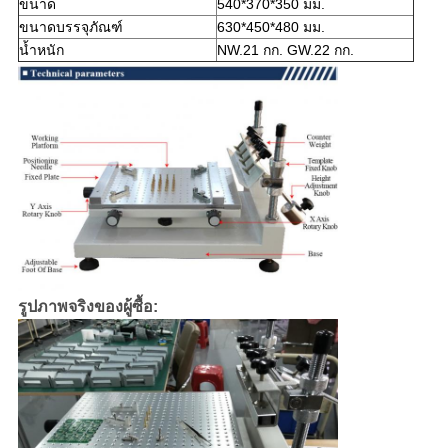
ขนาด
540*370*350 มม.
ขนาดบรรจุภัณฑ์
630*450*480 มม.
น้ำหนัก
NW.21 กก. GW.22 กก.
รูปภาพจริงของผู้ซื้อ: