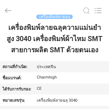
©
2016
-
2026
CHARMHIGH
เครื่องพิมพ์ลายฉลุ
TECHNOLOGY
LIMITED.
All
เครื่องพิมพ์ลายฉลุความแม่นยำ
บ้าน
Rights
Reserved.
สูง 3040 เครื่องพิมพ์ผ้าไหม SMT
สินค้า
สายการผลิต SMT ด้วยตนเอง
วิดีโอ
สถานที่กำเนิด:
ประเทศจีน
Charmhigh
ชื่อแบรนด์:
เกี่ยว
CE
ได้รับการรับรอง:
กับ
หมายเลขรุ่น:
เครื่องพิมพ์ลายฉลุ 3040
เรา