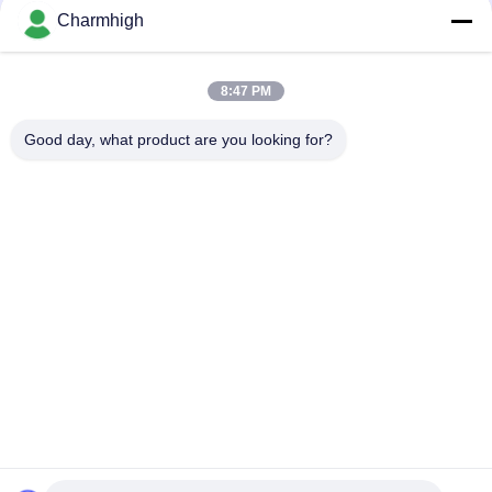
สายการผลิต SMT ด้วยตนเอง
Charmhigh
Semi Auto Solder Paste Printer 3250, เครื่องสกรีน 320 * 500 มม
8:47 PM
E6 เครื่องพิมพ์หน้าจอ SMT แบบอัตโนมัติเต็ม 600x350mm
Good day, what product are you looking for?
หมวดหมู่ยอดนิยม
ทั้งหมด
เลือกและวางเครื่อง 
สายการผลิต Smt
SMT
เครื่องพิมพ์ลายฉลุ
SMT เตาอบ Reflow
เครื่องป้อน SMT
เครื่อง SMT ขนาดเล็ก
เครื่องเลือกและวาง 
สายการประกอบ PCB
SMD