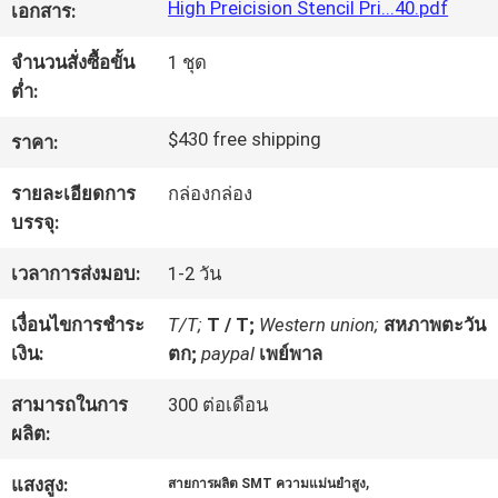
High Preicision Stencil Pri...40.pdf
เอกสาร:
ทัวร์
จำนวนสั่งซื้อขั้น
1 ชุด
ต่ำ:
โรงงาน
$430 free shipping
ราคา:
รายละเอียดการ
กล่องกล่อง
การ
บรรจุ:
ควบคุม
เวลาการส่งมอบ:
1-2 วัน
คุณภาพ
เงื่อนไขการชำระ
T/T;
T / T;
Western union;
สหภาพตะวัน
เงิน:
ตก;
paypal
เพย์พาล
ติดต่อ
สามารถในการ
300 ต่อเดือน
เรา
ผลิต:
,
แสงสูง:
สายการผลิต SMT ความแม่นยำสูง