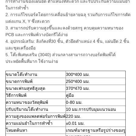
การทำงานของแผ่นยึด ตำแหน่งที่สะดวก และรับประกันความแม่นยำ
ในการทำซ้ำ
2. การแก้ไขบอร์ดโดยการเคลื่อนย้ายลายฉลุ รวมกับการแก้ไขการตัด
แต่งแกน X, Y ซึ่งสะดวก
3. สามารถปรับความสูงขึ้นและลงด้วยสกรู ควบคุมความหนาของ
PCB และการพิมพ์วางบัดกรีได้ง่าย
4. อุปกรณ์เสริม: ลิงก์คงที่30 ชิ้น, ตัวยึดตำแหน่ง 4 ชิ้น, แผ่นยึด 2 ชิ้น
และชุดเครื่องมือ
5. โต๊ะพิเศษเสริม (3040) ส่วนกลางสามารถวางบอร์ดพิมพ์ได้
ประหยัดพื้นที่มาก ใช้งานง่าย
ขนาดโต๊ะทำงาน
300*400 มม.
ขนาดการพิมพ์
250*400 มม.
ขนาดเฟรมสุทธิสูงสุด
370*470 มม.
วิธีการพิมพ์
คู่มือ
ความหนาของวัสดุพิมพ์
0-80 มม.
ปรับปริมาณโต๊ะทำงาน
10 มม.การปรับมุมแนวนอน
ความสูงของแพลตฟอร์มการพิมพ์
220 มม.
ความแม่นยำในการทำซ้ำ
±0.01 มม.
โหมดค้นหา
เกณฑ์มาตรฐานหรือรูปร่างของรู