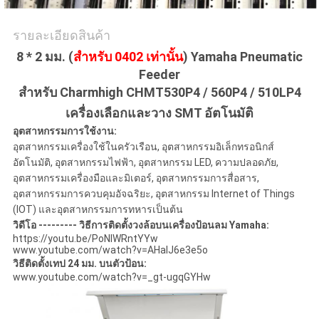
ส่วน
รายละเอียดสินค้า
8 * 2 มม. (
สำหรับ 0402 เท่านั้น
) Yamaha Pneumatic
ตัว
Feeder
สำหรับ Charmhigh CHMT530P4 / 560P4 / 510LP4
เครื่องเลือกและวาง SMT อัตโนมัติ
อุตสาหกรรมการใช้งาน:
อุตสาหกรรมเครื่องใช้ในครัวเรือน, อุตสาหกรรมอิเล็กทรอนิกส์
อัตโนมัติ, อุตสาหกรรมไฟฟ้า, อุตสาหกรรม LED, ความปลอดภัย,
อุตสาหกรรมเครื่องมือและมิเตอร์, อุตสาหกรรมการสื่อสาร,
อุตสาหกรรมการควบคุมอัจฉริยะ, อุตสาหกรรม Internet of Things
(IOT) และอุตสาหกรรมการทหารเป็นต้น
วิดีโอ --------- วิธีการติดตั้งวงล้อบนเครื่องป้อนลม Yamaha:
https://youtu.be/PoNIWRntYYw
www.youtube.com/watch?v=AHalJ6e3e5o
วิธีติดตั้งเทป 24 มม. บนตัวป้อน:
www.youtube.com/watch?v=_gt-ugqGYHw