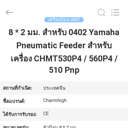
©
2016
-
2026
CHARMHIGH
เครื่องป้อน SMT
TECHNOLOGY
LIMITED.
All
8 * 2 มม. สำหรับ 0402 Yamaha
บ้าน
Rights
Reserved.
Pneumatic Feeder สำหรับ
สินค้า
เครื่อง CHMT530P4 / 560P4 /
510 Pnp
วิดีโอ
สถานที่กำเนิด:
ประเทศจีน
เกี่ยว
Charmhigh
ชื่อแบรนด์:
กับ
CE
ได้รับการรับรอง:
เรา
หมายเลขรุ่น:
ตัวป้อน 8 * 2 มม