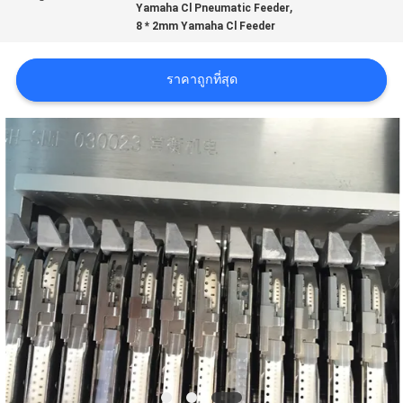
,
Yamaha Cl Pneumatic Feeder
ข่าว
8 * 2mm Yamaha Cl Feeder
SHOPPING
ราคาถูกที่สุด
ON
LINE
แผนผัง
เว็บไซต์
นโยบาย
ความ
เป็น