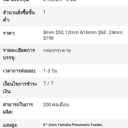
1
จำนวนสั่งซื้อขั้น
ทัวร์
ต่ำ:
โรงงาน
8mm $50; 12mm &16mm $68 ; 24mm
ราคา:
$198
การ
รายละเอียดการ
กล่องกระดาษ
บรรจุ:
ควบคุม
เวลาการส่งมอบ:
1-3 วัน
คุณภาพ
T / T
เงื่อนไขการชำระ
เงิน:
ติดต่อ
สามารถในการ
200 ต่อเดือน
เรา
ผลิต:
,
แสงสูง:
8 * 2mm Yamaha Pneumatic Feeder