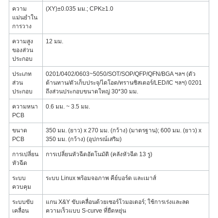
ความ
(XY)±0.035 มม.; CPK≥1.0
แม่นยำใน
การวาง
ความสูง
12 มม.
ของส่วน
ประกอบ
ประเภท
0201/0402/0603~5050/SOT/SOP/QFP/QFN/BGA ฯลฯ (ตัว
ส่วน
ต้านทาน/ตัวเก็บประจุ/ไดโอด/ทรานซิสเตอร์/LED/IC ฯลฯ) 0201
ประกอบ
ถึงส่วนประกอบขนาดใหญ่ 30*30 มม.
ความหนา
0.6 มม. ~ 3.5 มม.
PCB
ขนาด
350 มม. (ยาว) x 270 มม. (กว้าง) (มาตรฐาน); 600 มม. (ยาว) x
PCB
350 มม. (กว้าง) (อุปกรณ์เสริม)
การเปลี่ยน
การเปลี่ยนหัวฉีดอัตโนมัติ (คลังหัวฉีด 13 รู)
หัวฉีด
ระบบ
ระบบ Linux พร้อมจอภาพ คีย์บอร์ด และเมาส์
ควบคุม
ระบบขับ
แกน X&Y ขับเคลื่อนด้วยเซอร์โวมอเตอร์; ใช้การเร่งและลด
เคลื่อน
ความเร็วแบบ S-curve ที่ยืดหยุ่น