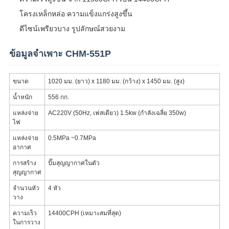
โครงเหล็กหล่อ ความแข็งแกร่งสูงขึ้น
ดีไซน์เพรียวบาง รูปลักษณ์สวยงาม
ข้อมูลจำเพาะ CHM-551P
ขนาด
1020 มม. (ยาว) x 1180 มม. (กว้าง) x 1450 มม. (สูง)
น้ำหนัก
556 กก.
แหล่งจ่าย
AC220V (50Hz, เฟสเดียว) 1.5kw (กำลังเฉลี่ย 350w)
ไฟ
แหล่งจ่าย
0.5MPa ~0.7MPa
อากาศ
การสร้าง
ปั๊มสุญญากาศในตัว
สุญญากาศ
จำนวนหัว
4 หัว
วาง
ความเร็ว
14400CPH (เหมาะสมที่สุด)
ในการวาง