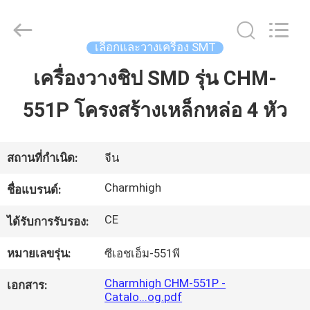
©
2016
-
2026
CHARMHIGH
เลือกและวางเครื่อง SMT
TECHNOLOGY
LIMITED.
All
เครื่องวางชิป SMD รุ่น CHM-
บ้าน
Rights
Reserved.
551P โครงสร้างเหล็กหล่อ 4 หัว
สินค้า
สถานที่กำเนิด:
จีน
วิดีโอ
Charmhigh
ชื่อแบรนด์:
CE
ได้รับการรับรอง:
เกี่ยว
หมายเลขรุ่น:
ซีเอชเอ็ม-551พี
กับ
Charmhigh CHM-551P -
เอกสาร:
เรา
Catalo...og.pdf