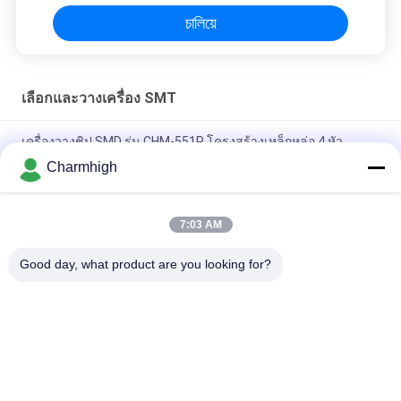
চালিয়ে
เลือกและวางเครื่อง SMT
เครื่องวางชิป SMD รุ่น CHM-551P โครงสร้างเหล็กหล่อ 4 หัว
Charmhigh
การออกแบบที่แคบ โมดูล TC06 ความแม่นยำสูง เครื่อง SMT Pick
and Place 6 หัว รองรับ 01005
7:03 AM
Charmhigh TM08 PCBA การผลิต SMT เครื่องวางชิป CPK≥1.0
Good day, what product are you looking for?
หมวดหมู่ยอดนิยม
ทั้งหมด
เลือกและวางเครื่อง 
สายการผลิต Smt
SMT