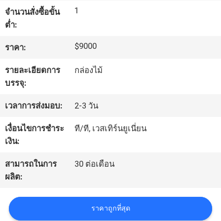
1
จำนวนสั่งซื้อขั้น
ต่ำ:
ทัวร์
$9000
ราคา:
โรงงาน
รายละเอียดการ
กล่องไม้
บรรจุ:
การ
เวลาการส่งมอบ:
2-3 วัน
ควบคุม
เงื่อนไขการชำระ
ที/ที, เวสเทิร์นยูเนี่ยน
คุณภาพ
เงิน:
สามารถในการ
30 ต่อเดือน
ติดต่อ
ผลิต:
เรา
ราคาถูกที่สุด