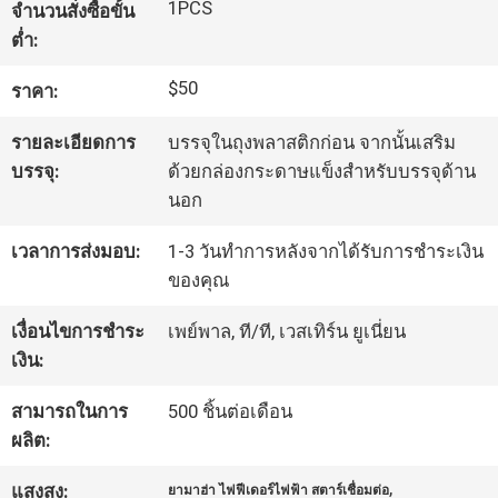
1PCS
จำนวนสั่งซื้อขั้น
ต่ำ:
ทัวร์
$50
ราคา:
โรงงาน
รายละเอียดการ
บรรจุในถุงพลาสติกก่อน จากนั้นเสริม
บรรจุ:
ด้วยกล่องกระดาษแข็งสำหรับบรรจุด้าน
การ
นอก
ควบคุม
เวลาการส่งมอบ:
1-3 วันทำการหลังจากได้รับการชำระเงิน
ของคุณ
คุณภาพ
เงื่อนไขการชำระ
เพย์พาล, ที/ที, เวสเทิร์น ยูเนี่ยน
เงิน:
ติดต่อ
สามารถในการ
500 ชิ้นต่อเดือน
เรา
ผลิต:
,
แสงสูง:
ยามาฮ่า ไฟฟีเดอร์ไฟฟ้า สตาร์เชื่อมต่อ