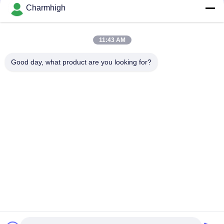
Charmhigh
Yamaha Electric Feeder 8 12 16 24 มม. สำหรับ DIY Pick and
Place Machine, Charmhigh SMT Machine
เครื่องป้อน SMT ไฟฟ้า Fuji NXT 8/12/16/24 มม. สำหรับ
11:43 AM
Charmhigh CHM-860861863 เครื่อง Pick And Place
Good day, what product are you looking for?
หมวดหมู่ยอดนิยม
ทั้งหมด
เลือกและวางเครื่อง 
สายการผลิต Smt
SMT
เครื่องพิมพ์ลายฉลุ
SMT เตาอบ Reflow
เครื่องป้อน SMT
เครื่อง SMT ขนาดเล็ก
เครื่องเลือกและวาง 
สายการประกอบ PCB
SMD