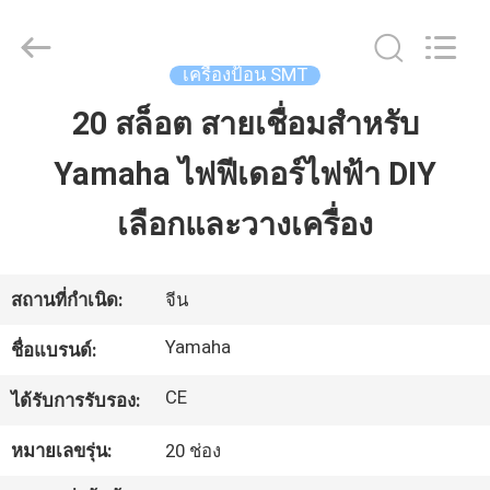
©
2016
-
2026
CHARMHIGH
เครื่องป้อน SMT
TECHNOLOGY
LIMITED.
All
20 สล็อต สายเชื่อมสําหรับ
บ้าน
Rights
Reserved.
Yamaha ไฟฟีเดอร์ไฟฟ้า DIY
สินค้า
เลือกและวางเครื่อง
วิดีโอ
สถานที่กำเนิด:
จีน
Yamaha
ชื่อแบรนด์:
เกี่ยว
CE
ได้รับการรับรอง:
กับ
หมายเลขรุ่น:
20 ช่อง
เรา