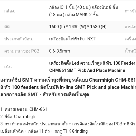
กล้อง IC: 1 ชิ้น (40 มม.) กล้องบิน: 8 ชิ้น
กล้อง:
การจั
(18 มม.) กล้อง MARK: 2 ชิ้น
มิติ:
1600 (L) * 1430 (W) * 1530 (H)
แหล่ง
ประเภทตัวป้อน:
เครื่องป้อนไฟฟ้า Fuji NXT
เครื่อ
ความหนาของ PCB:
0.6-3.5mm
น้ำหนั
เครื่องติดตั้ง Led ความเร็วสูง 8 หัว
,
100 Feeder
เน้น:
CHM861 SMT Pick And Place Machine
เมานต์ชิป SMT ความเร็วสูงที่สมบูรณ์แบบ Charmhigh CHM-861
8 หัว 100 feeders อัตโนมัติ In-line SMT Pick and place Machi
สายการผลิต SMT - สำหรับการผลิตเป็นชุด
1. หมายเลขรุ่น: CHM-861
2. ยี่ห้อ: Charmhigh
3. การกำหนดค่าหลัก: ประเภทแนวตั้ง + การจัดส่งอัตโนมัติของ PCB + 8 หัว
เปลี่ยนหัวฉีด + กล้อง 11 ตัว + สกรู THK Grinding