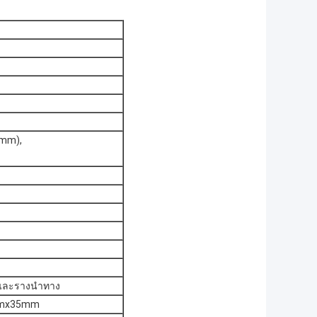
8mm),
 และรางนำทาง
5mmx35mm