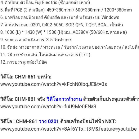
4. ตัวป้อน: ตัวป้อน Fuji Electric (ซื้อแยกต่างหาก)
5. พื้นที่ PCB (3 ตัวเลือก): 450*380mm / 600*380mm / 1200*380mm
6. มาพร้อมคอมพิวเตอร์ คีย์บอร์ด และเมาส์ พร้อมระบบ Windows
7. ส่วนประกอบ: 0201, 0402-5050, SOP, QFN, TQFP, BGA... เป็นต้น
8. 1600 (L) * 1430 (W) * 1530 (H) มม., AC380V (50/60Hz, สามเฟส)
9. ระยะเวลาดำเนินการ: 3-5 วันทำการ
10. จัดส่ง: ทางอากาศ / ทางทะเล / รับจากโรงงานของเราโดยตรง / ส่งไปที่ค
11. วิธีการชำระเงิน: โอนเงินผ่านธนาคาร (T/T)
12. การบรรจุ: กล่องไม้อัด
วิดีโอ: CHM-861 บทนำ:
www.youtube.com/watch?v=kFchN0IbqJE&t=3s
วิดีโอ: CHM-861 จริง
วิดีโอการทำงาน
ด้วยตัวเก็บประจุและตัวต้
www.youtube.com/watch?v=fuU9Me0ENa8
วิดีโอ : CHM-861
วาง 0201
ด้วยเครื่องป้อนไฟฟ้า NXT:
www.youtube.com/watch?v=8Af6YTx_t3M&feature=youtu.be