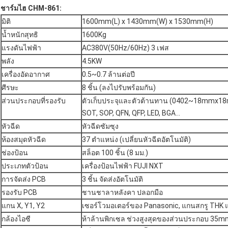
ชาร์มไฮ CHM-861:
มิติ
1600mm(L) x 1430mm(W) x 1530mm(H)
น้ำหนักสุทธิ
1600Kg
แรงดันไฟฟ้า
AC380V(50Hz/60Hz) 3 เฟส
พลัง
4.5KW
เครื่องอัดอากาศ
0.5~0.7 ล้านต่อปี
ศีรษะ
8 ชิ้น (ลงไปรับพร้อมกัน)
ส่วนประกอบที่รองรับ
ตัวเก็บประจุและตัวต้านทาน (0402~18mmx1
SOT, SOP, QFN, QFP, LED, BGA...
หัวฉีด
หัวฉีดซัมซุง
ห้องสมุดหัวฉีด
37 ตำแหน่ง (เปลี่ยนหัวฉีดอัตโนมัติ)
ช่องป้อน
สล็อต 100 ชิ้น (8 มม.)
ประเภทตัวป้อน
เครื่องป้อนไฟฟ้า FUJI NXT
การจัดส่ง PCB
3 ชิ้น จัดส่งอัตโนมัติ
รองรับ PCB
ชานชาลาหลังคา ปลอกมือ
แกน X, Y1, Y2
เซอร์โวมอเตอร์ของ Panasonic, แกนสกรู THK
กล้องไอซี
ห้าล้านพิกเซล ช่วงสูงสุดของส่วนประกอบ 3