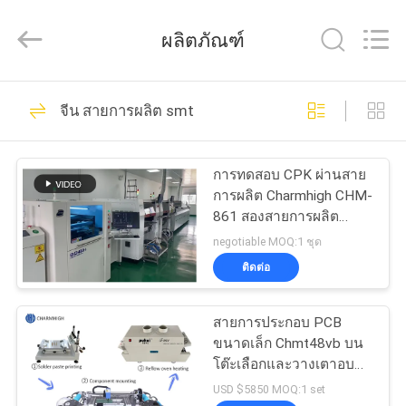
©
2016
-
ผลิตภัณฑ์
2026
CHARMHIGH
TECHNOLOGY
LIMITED.
All
74
บ้าน
Rights
จีน สายการผลิต smt
Reserved.
เลือกและวางเครื่อง
สินค้า
SMT
การทดสอบ CPK ผ่านสาย
การผลิต Charmhigh CHM-
861 สองสายการผลิต
วิดีโอ
SMT IPC9850 26000cph
negotiable MOQ:1 ชุด
ติดต่อ
37
เกี่ยว
สายการประกอบ PCB
สายการผลิต smt
กับ
ขนาดเล็ก Chmt48vb บน
โต๊ะเลือกและวางเตาอบ
เรา
Reflow T961
USD $5850 MOQ:1 set