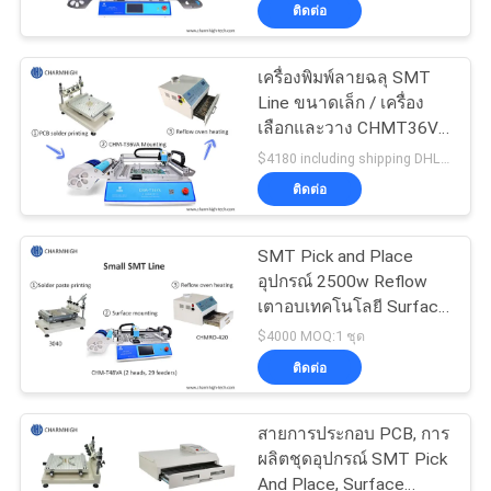
ติดต่อ
ทัวร์
เครื่องพิมพ์ลายฉลุ SMT
23
Line ขนาดเล็ก / เครื่อง
โรงงาน
เลือกและวาง CHMT36VA
เครื่องพิมพ์ลายฉลุ
/ เตาอบ Reflow 420
$4180 including shipping DHL MOQ:1 ชุด
การ
ติดต่อ
ควบคุม
SMT Pick and Place
อุปกรณ์ 2500w Reflow
คุณภาพ
เตาอบเทคโนโลยี Surface
34
Mount
$4000 MOQ:1 ชุด
ติดต่อ
ติดต่อ
SMT เตาอบ Reflow
เรา
สายการประกอบ PCB, การ
ผลิตชุดอุปกรณ์ SMT Pick
And Place, Surface