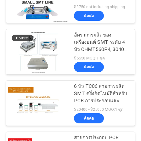
ข่าว
Mount Technology
$3750 not including shipping MOQ:1 ชุด
ติดต่อ
21
SHOPPING
อัตราการผลิตของ
ON
เครื่องป้อน SMT
เครื่องยนต์ SMT ระดับ 4
LINE
หัว CHMT560P4, 3040
Printer, T962C Reflow
$5650 MOQ:1 ชุด
Oven
ติดต่อ
แผนผัง
เว็บไซต์
6 หัว TC06 สายการผลิต
21
SMT ครึ่งอัตโนมัติสําหรับ
เครื่อง SMT ขนาด
PCB การประกอบและ
PCBA การผลิต
นโยบาย
$20400~$25000 MOQ:1 ชุด
เล็ก
ติดต่อ
ความ
สายการประกอบ PCB
เป็น