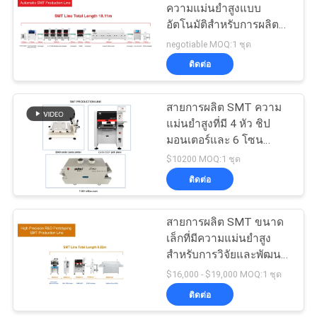
ความแม่นยำสูงแบบ
อัตโนมัติสำหรับการผลิต
ส่วน
19
ขนาดใหญ่
negotiable MOQ:1 ชุด
ตัว
เครื่องเลือกและวาง
ติดต่อ
SMD
สายการผลิต SMT ความ
แม่นยําสูงที่มี 4 หัว ชิป
มอนเตอร์และ 6 โซน
อุณหภูมิ รถไฟฟ้าน้ํากลับ
$10200 MOQ:1 ชุด
สําหรับการประกอบ PCB
ติดต่อ
8
สายการประกอบ
สายการผลิต SMT ขนาด
เล็กที่มีความแม่นยำสูง
PCB
สำหรับการวิจัยและพัฒนา
ภายในองค์กร การสร้าง
$16,000 - $19,000 MOQ:1 ชุด
ต้นแบบ
ติดต่อ