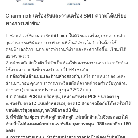
Charmhigh เครื่องรับและวางเครื่อง SMT ความได้เปรียบ
ทางการแข่งขัน:
1. ซอฟต์แวร์ที่สะดวก
ระบบ Linux ในตัว
ของเครื่อง, กระดานหลัก
อุตสาหกรรมที่มั่นคง, การทำงานที่เป็นอิสระ, ไม่จำเป็นต้องใช้
คอมพิวเตอร์ภายนอก, การทำงานที่ง่ายและสะดวกยิ่งขึ้น, เรียนรู้ได้
อย่างรวดเร็ว
2. หน้าจอสัมผัสในตัว ไม่จำเป็นต้องใช้จอภาพภายนอก ประหยัดห้อง
ใช้งานสะดวกยิ่งขึ้น รองรับเมาส์ USB เช่นกัน
3.
กล้องวิชั่นด้านบนและด้านล่างสองตัว,
แก้ไขตำแหน่งของแต่ละ
ส่วนประกอบ คุณสามารถดูภาพวิสัยทัศน์จากหน้าจอสำหรับทุกส่วน
ประกอบ (ขนาดส่วนประกอบสูงสุด 22*22 มม.)
4. มี
ตัวหนีบ PCB แบบยืดหยุ่น
, เหมาะสำหรับ PCB ขนาดต่างๆ
5. รองรับ
ถาด IC แบบกำหนดเอง
, ถาด IC สามารถยึดกับโต๊ะเครื่องได้
ซอฟต์แวร์สูงสุดอนุญาตให้มีถาด 20 ชิ้น
6. สี่หัวยึดกับ 4pcs
หัวฉีดจูกิ หัวฉีดจูกิ
แม่เหล็กด้านในจึงถอดออกได้
ด้วยนิ้วไม่ต้องถอดด้วยประแจ หัวฉีด
มุมการหมุน -180 องศาถึง +180
องศา
8.
การตรวจจับแกน Z,
หัวตำแหน่งสามารถกลับไปที่จุดเริ่มต้นโดย