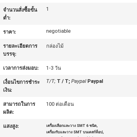
1
จำนวนสั่งซื้อขั้น
ทัวร์
ต่ำ:
โรงงาน
negotiable
ราคา:
รายละเอียดการ
กล่องไม้
การ
บรรจุ:
ควบคุม
เวลาการส่งมอบ:
1-3 วัน
T/T;
T / T;
Paypal
Paypal
คุณภาพ
เงื่อนไขการชำระ
เงิน:
สามารถในการ
100 ต่อเดือน
ติดต่อ
ผลิต:
เรา
,
แสงสูง:
เครื่องเลือกและวาง SMT 6 ชนิด
,
เครื่องรับและวาง SMT บนเดสก์ท็อป