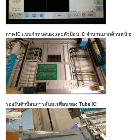
ถาด IC แบบกำหนดเองและตัวป้อน IC จำนวนมากด้านหน้า:
รองรับตัวป้อนการสั่นสะเทือนของ Tube IC: