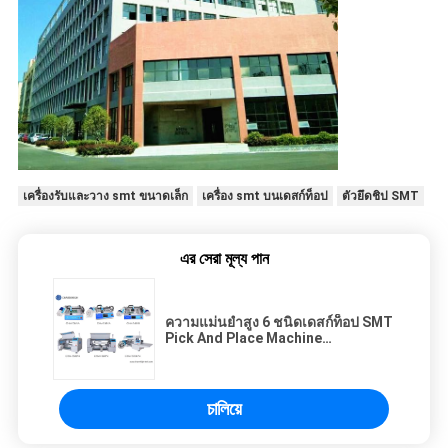
เครื่องรับและวาง smt ขนาดเล็ก
เครื่อง smt บนเดสก์ท็อป
ตัวยึดชิป SMT
এর সেরা মূল্য পান
ความแม่นยำสูง 6 ชนิดเดสก์ท็อป SMT
Pick And Place Machine
Charmhigh สายการประกอบ PCB
চালিয়ে