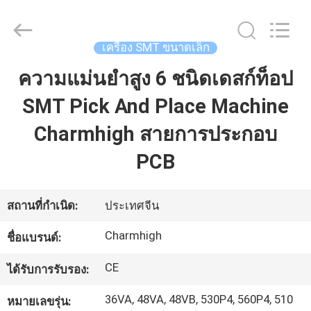
©
2016
-
2026
CHARMHIGH
เครื่อง SMT ขนาดเล็ก
TECHNOLOGY
LIMITED.
All
ความแม่นยำสูง 6 ชนิดเดสก์ท็อป
บ้าน
Rights
Reserved.
SMT Pick And Place Machine
สินค้า
Charmhigh สายการประกอบ
PCB
วิดีโอ
สถานที่กำเนิด:
ประเทศจีน
เกี่ยว
Charmhigh
ชื่อแบรนด์:
กับ
CE
ได้รับการรับรอง:
เรา
36VA, 48VA, 48VB, 530P4, 560P4, 510
หมายเลขรุ่น: