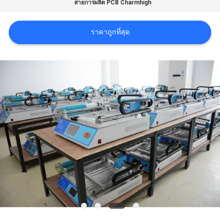
สายการผลิต PCB Charmhigh
ข่าว
ราคาถูกที่สุด
SHOPPING
ON
LINE
แผนผัง
เว็บไซต์
นโยบาย
ความ
เป็น