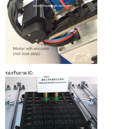
รองรับถาด IC: