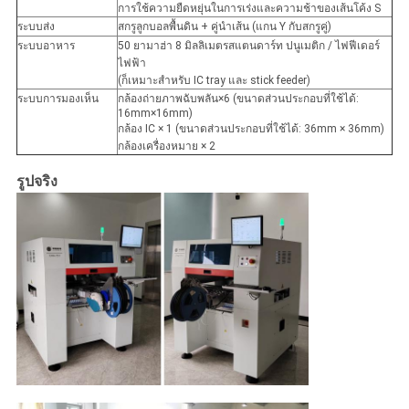
การใช้ความยืดหยุ่นในการเร่งและความช้าของเส้นโค้ง S
ระบบส่ง
สกรูลูกบอลพื้นดิน + คู่นําเส้น (แกน Y กับสกรูคู่)
ระบบอาหาร
50 ยามาฮ่า 8 มิลลิเมตรสแตนดาร์ท ปนูเมติก / ไฟฟีเดอร์
ไฟฟ้า
(ก็เหมาะสําหรับ IC tray และ stick feeder)
ระบบการมองเห็น
กล้องถ่ายภาพฉับพลัน×6 (ขนาดส่วนประกอบที่ใช้ได้:
16mm×16mm)
กล้อง IC × 1 (ขนาดส่วนประกอบที่ใช้ได้: 36mm × 36mm)
กล้องเครื่องหมาย × 2
รูปจริง