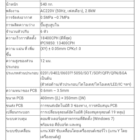
น้ําหนัก
540 กก.
พลังงาน
AC220V (50Hz, เฟสเดียว), 2.8kW
การจัดส่งอากาศ
0.5MPa ~0.7MPa
การผลิตความว่าง
ปั๊มสูบสูบใน
จํานวนหัวปรับ
6 หัว
ความเร็วการติดตั้ง
18400CPH (ดีที่สุด)
IPC9850: 13400CPH
ความ แม่น ที่ เพิ่ม
(XY) ± 0.05mm CPK≥1.0
ขึ้น
ความสูงของส่วน
12 มม.
ประกอบ
ประเภทส่วนประกอบ
0201/0402/0603?? 5050/SOT/SOP/QFP/QFN/BGA
เป็นต้น
(ตัวต่อต้าน/ตัวประกอบ/ไดโอเดส/ไทโอเดส/LED/IC ฯลฯ)
ความหนาของ PCB
0.6mm ~ 3.5mm
ขนาด PCB
400mm ((L) × 350mm ((W)
ขนส่ง PCB
การขนส่งอัตโนมัติ 3 ช่องทาง, การสนับสนุน PCB
เปลี่ยนกระบอก
การเปลี่ยนจุลยนต์อัตโนมัติ (ห้องสมุดจุลยนต์ 19 หลุม)
ระบบควบคุม
คอมพิวเตอร์อุตสาหกรรมที่ติดตั้ง (Windows 7)
พร้อมจอ คีย์บอร์ด และหนู
ระบบขับเคลื่อน
แกน X&Y ขับเคลื่อนโดยเครื่องยนต์เซอร์โว (แกน Y โดย
เครื่องยนต์คู่)