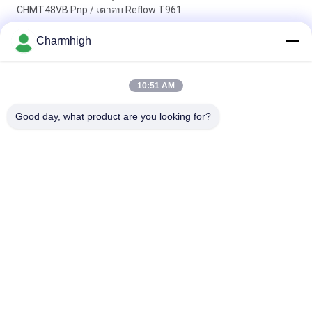
CHMT48VB Pnp / เตาอบ Reflow T961
Charmhigh
ความยาวรวม 3.5m ความแม่นยําสูง SMT สายการผลิตขนาดเล็ก
0201, BGA, 144 pin IC
สายการประกอบ PCB อัตโนมัติเต็มรูปแบบประสิทธิภาพสูงสำหรับ
10:51 AM
การผลิตอุปกรณ์อิเล็กทรอนิกส์
Good day, what product are you looking for?
หมวดหมู่ยอดนิยม
ทั้งหมด
เลือกและวางเครื่อง 
สายการผลิต Smt
SMT
เครื่องพิมพ์ลายฉลุ
SMT เตาอบ Reflow
เครื่องป้อน SMT
เครื่อง SMT ขนาดเล็ก
เครื่องเลือกและวาง 