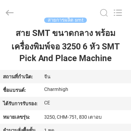
©
2016
-
2026
CHARMHIGH
สายการผลิต smt
TECHNOLOGY
LIMITED.
All
สาย SMT ขนาดกลาง พร้อม
บ้าน
Rights
Reserved.
เครื่องพิมพ์จอ 3250 6 หัว SMT
สินค้า
Pick And Place Machine
วิดีโอ
สถานที่กำเนิด:
จีน
Charmhigh
ชื่อแบรนด์:
เกี่ยว
CE
ได้รับการรับรอง:
กับ
หมายเลขรุ่น:
3250, CHM-751, 830 เตาอบ
เรา
จำนวนสั่งซื้อขั้น
1 ชุด