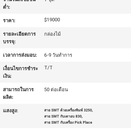
ต่ำ:
ทัวร์
$19000
ราคา:
โรงงาน
รายละเอียดการ
กล่องไม้
บรรจุ:
การ
เวลาการส่งมอบ:
6-9 วันทำการ
ควบคุม
T/T
เงื่อนไขการชำระ
เงิน:
คุณภาพ
สามารถในการ
50 ต่อเดือน
ผลิต:
ติดต่อ
,
แสงสูง:
สาย SMT ด้วยเครื่องพิมพ์ 3250
เรา
,
สาย SMT กับเตาอบ 830
สาย SMT กับเครื่อง Pick Place