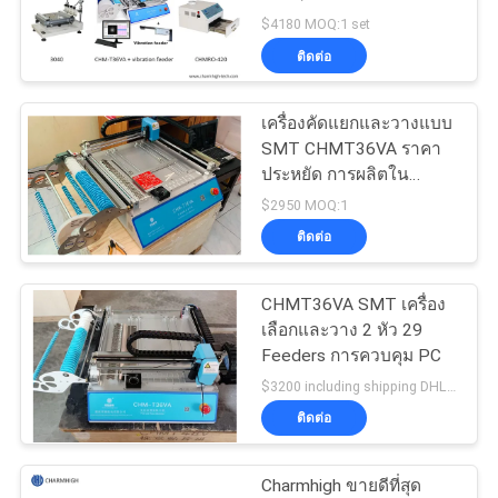
ข่าว
Machine, 420 Reflow
$4180 MOQ:1 set
Oven
ติดต่อ
SHOPPING
เครื่องคัดแยกและวางแบบ
ON
SMT CHMT36VA ราคา
LINE
ประหยัด การผลิตใน
ปริมาณน้อย
$2950 MOQ:1
ติดต่อ
แผนผัง
เว็บไซต์
CHMT36VA SMT เครื่อง
เลือกและวาง 2 หัว 29
Feeders การควบคุม PC
นโยบาย
$3200 including shipping DHL MOQ:1
ติดต่อ
ความ
Charmhigh ขายดีที่สุด
เป็น