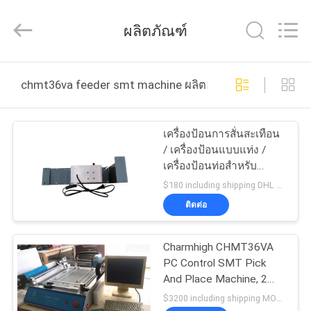
©
2016
-
ผลิตภัณฑ์
2026
CHARMHIGH
TECHNOLOGY
LIMITED.
All
บ้าน
Rights
chmt36va feeder smt machine ผลิตออนไลน์
Reserved.
สินค้า
เครื่องป้อนการสั่นสะเทือน
/ เครื่องป้อนแบบแท่ง /
เครื่องป้อนท่อสำหรับ
วิดีโอ
อุปกรณ์เสริม Charmhigh
$180 including shipping DHL MOQ:1
CHMT36VA 48VA 48VB
ติดต่อ
SMT
เกี่ยว
Charmhigh CHMT36VA
กับ
PC Control SMT Pick
And Place Machine, 2
เรา
กล้อง 0402 SOP QFN
$3200 including shipping MOQ:1