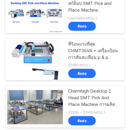
สก์ท็อป SMT Pick and
Place Machine
ส่วน
CHMT36VA CHMT48VB
negotiable MOQ:1
CHMT560P4
ตัว
ติดต่อ
ที่ร้อนแรงที่สุด
CHMT36VA + เครื่องป้อน
การสั่นสะเทือน p & p
เครื่อง 0402-5050, SOP,
$3580 MOQ:1
QFN ..
ติดต่อ
Charmhigh Desktop 2
Head SMT Pick And
Place Machine การผลิต
ชุดเล็ก การทําต้นแบบ การ
$3200 ~ $3900 MOQ:1
วิจัย การสอน
ติดต่อ