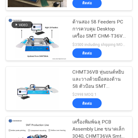
ติดต่อ
ทัวร์
ด้านสอง 58 Feeders PC
การควบคุม Desktop
โรงงาน
เครื่อง SMT CHM-T36VB
Chmt36va
$3500 including shipping MOQ:1
การ
ติดต่อ
ควบคุม
CHMT36VB หุ่นยนต์หยิบ
และวางด้วยมือสองด้าน
คุณภาพ
58 ตัวป้อน SMT
Assembly
$2998 MOQ:1
ติดต่อ
ติดต่อ
เรา
เครื่องพิมพ์ฉลุ PCB
Assembly Line ขนาดเล็ก
3040, CHMT36VA Smt