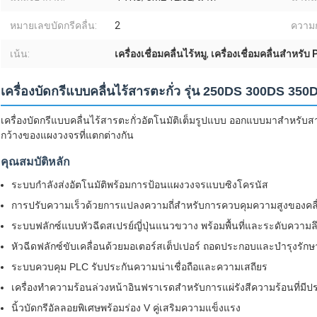
หมายเลขบัดกรีคลื่น:
2
ความก
เน้น:
เครื่องเชื่อมคลื่นไร้หมู
,
เครื่องเชื่อมคลื่นสําหรับ
เครื่องบัดกรีแบบคลื่นไร้สารตะกั่ว รุ่น 250DS 300DS 350
เครื่องบัดกรีแบบคลื่นไร้สารตะกั่วอัตโนมัติเต็มรูปแบบ ออกแบบมาสำหรับส
กว้างของแผงวงจรที่แตกต่างกัน
คุณสมบัติหลัก
ระบบกำลังส่งอัตโนมัติพร้อมการป้อนแผงวงจรแบบซิงโครนัส
การปรับความเร็วด้วยการแปลงความถี่สำหรับการควบคุมความสูงของคล
ระบบฟลักซ์แบบหัวฉีดสเปรย์ญี่ปุ่นแนวขวาง พร้อมพื้นที่และระดับความลึ
หัวฉีดฟลักซ์ขับเคลื่อนด้วยมอเตอร์สเต็ปเปอร์ ถอดประกอบและบำรุงรักษา
ระบบควบคุม PLC รับประกันความน่าเชื่อถือและความเสถียร
เครื่องทำความร้อนล่วงหน้าอินฟราเรดสำหรับการแผ่รังสีความร้อนที่มีปร
นิ้วบัดกรีอัลลอยพิเศษพร้อมร่อง V คู่เสริมความแข็งแรง