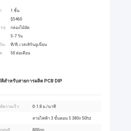
ำ:
1 ชิ้น
$5460
รจุ:
กล่องไม้อัด
5-7 วัน
งิน:
ที/ที, เวสเทิร์นยูเนี่ยน
ต:
50 ต่อเดือน
มัติสําหรับสายการผลิต PCB DIP
ห้ความเร็ว:
0-1.8 ม./นาที
สายไฟฟ้า 3 ขั้นตอน 5 380v 50hz
กสุทธิ:
800กก