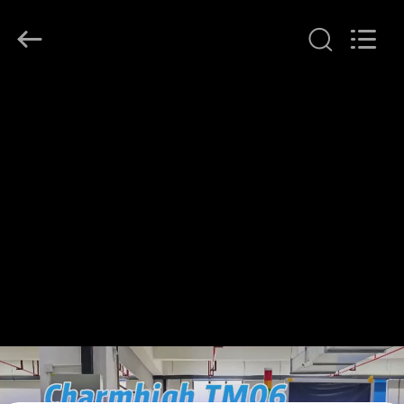
©
2016
-
2026
CHARMHIGH
TECHNOLOGY
LIMITED.
All
บ้าน
Rights
Reserved.
สินค้า
วิดีโอ
เกี่ยว
กับ
เรา