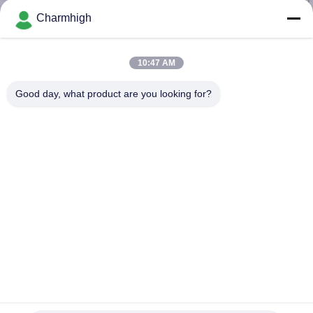
Charmhigh
ทัวร์
10:47 AM
โรงงาน
Good day, what product are you looking for?
การ
ควบคุม
คุณภาพ
ติดต่อ
เรา
6 หัว SMT หักและวางเครื่อง TM06 PCB คอนเวียร์ 60 Feeders