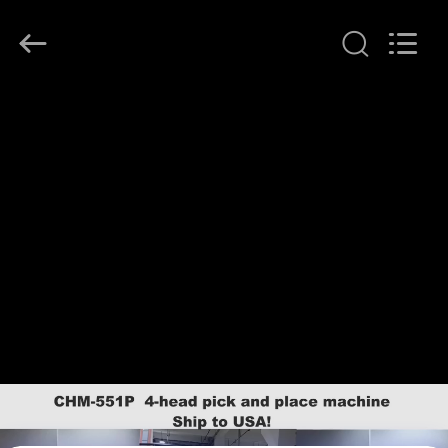
©
2016
-
2026
CHARMHIGH
TECHNOLOGY
LIMITED.
All
บ้าน
Rights
Reserved.
สินค้า
วิดีโอ
เกี่ยว
กับ
เรา