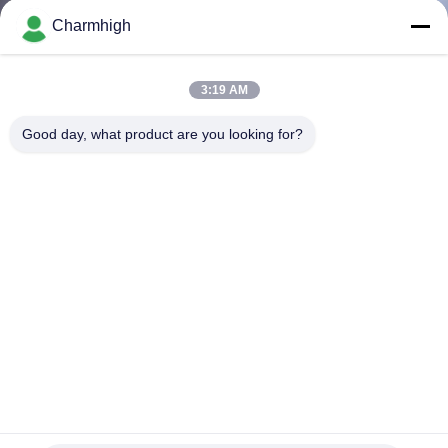
Charmhigh
ทัวร์
3:19 AM
โรงงาน
Good day, what product are you looking for?
การ
ควบคุม
คุณภาพ
ติดต่อ
เรา
เครื่องวางชิป SMD รุ่น CHM-551P โครงสร้างเหล็กหล่อ 4 หัว