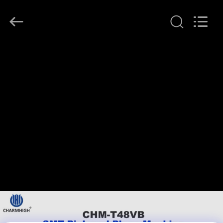
©
2016
-
2026
CHARMHIGH
TECHNOLOGY
LIMITED.
All
บ้าน
Rights
Reserved.
สินค้า
วิดีโอ
เกี่ยว
กับ
เรา