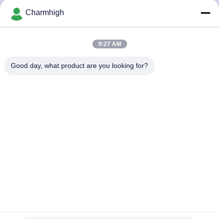
Charmhigh
ทัวร์
9:27 AM
โรงงาน
Good day, what product are you looking for?
การ
ควบคุม
คุณภาพ
ติดต่อ
เรา
Perfect CHMT48VB 58 Feeders + Dual Vision Camera เครื่อง
คัดแยกและวางเดสก์ท็อป