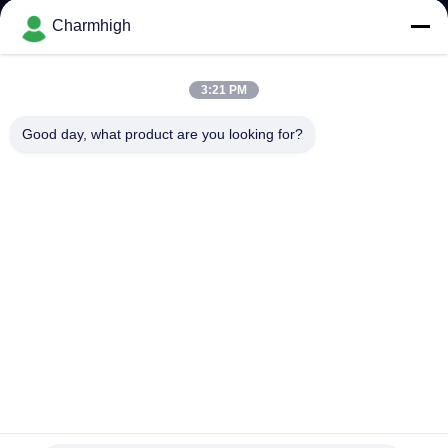
Charmhigh
ทัวร์
3:21 PM
โรงงาน
Good day, what product are you looking for?
การ
ควบคุม
คุณภาพ
ติดต่อ
เรา
เครื่องผลิต PCB TS10 เครื่องผลิตอิเล็กทรอนิกส์ความเร็วสูง
เครื่องผลิต PCB ทํา SMD SMT เครื่องเลือกและวาง