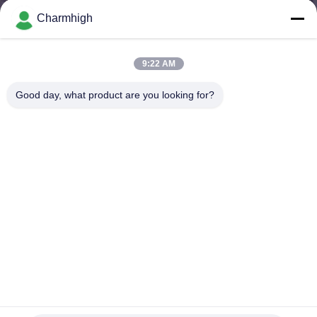
Charmhigh
ทัวร์
9:22 AM
โรงงาน
Good day, what product are you looking for?
การ
ควบคุม
คุณภาพ
ติดต่อ
เรา
4 หัว 60 Feeders CHMT560P4 SMT Pick and Place Machine +
Yamaha electric Feeder