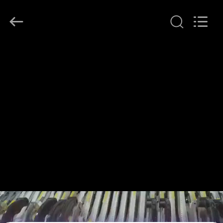
©
2016
-
2026
CHARMHIGH
TECHNOLOGY
LIMITED.
All
บ้าน
Rights
Reserved.
สินค้า
วิดีโอ
เกี่ยว
กับ
เรา