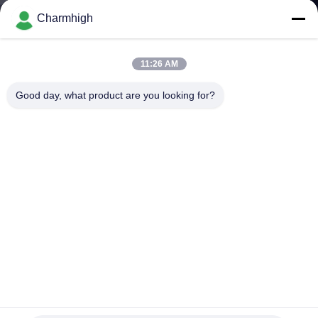
Charmhigh
ทัวร์
11:26 AM
โรงงาน
Good day, what product are you looking for?
การ
ควบคุม
คุณภาพ
ติดต่อ
เรา
CHM-550 4 หัว 50 เครื่องป้อน SMT เครื่องคัดแยกและวาง
0201 เปลี่ยนหัวฉีดอัตโนมัติ