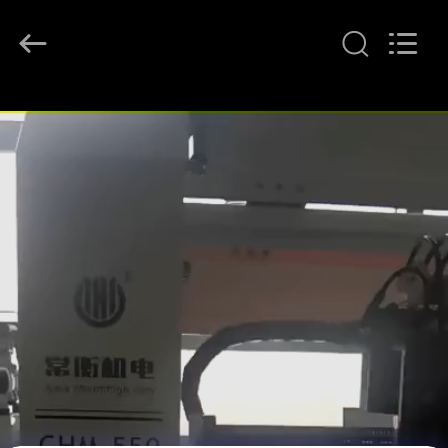
©
2016
-
2026
CHARMHIGH
TECHNOLOGY
LIMITED.
All
บ้าน
Rights
Reserved.
สินค้า
วิดีโอ
เกี่ยว
กับ
เรา