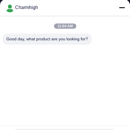
Charmhigh
ทัวร์
11:04 AM
โรงงาน
Good day, what product are you looking for?
การ
ควบคุม
คุณภาพ
ติดต่อ
เรา
CHMT36VB Pick And Place อุปกรณ์ Charmhigh สำหรับ PCB
Assembly