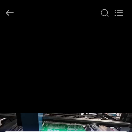
©
2016
-
2026
CHARMHIGH
TECHNOLOGY
LIMITED.
All
บ้าน
Rights
Reserved.
สินค้า
วิดีโอ
เกี่ยว
กับ
เรา