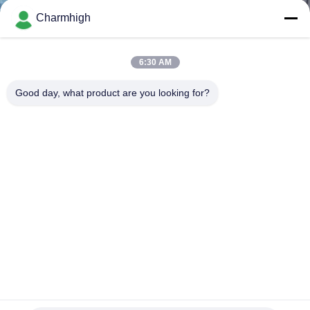
Charmhigh
ทัวร์
6:30 AM
โรงงาน
Good day, what product are you looking for?
การ
ควบคุม
คุณภาพ
ติดต่อ
เรา
เครื่องพิมพ์ลายฉลุ SMT อัตโนมัติเต็มรูปแบบ GKG GSE
เครื่องพิมพ์วางประสานสำหรับงานพิมพ์สกรีน 400*340 มม.