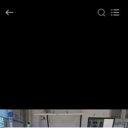
©
2016
-
2026
CHARMHIGH
TECHNOLOGY
LIMITED.
All
บ้าน
Rights
Reserved.
สินค้า
วิดีโอ
เกี่ยว
กับ
เรา