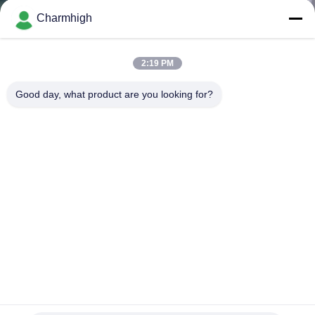
Charmhigh
ทัวร์
2:19 PM
โรงงาน
Good day, what product are you looking for?
การ
ควบคุม
คุณภาพ
ติดต่อ
เรา
เครื่องโหลดและยกเลิกการโหลด PCB การผลิต SMT อัตโนมัติ
เต็มรูปแบบพร้อมระบบควบคุม PLC และความเข้ากันได้กับอิน
เทอร์เฟซ SMEMA