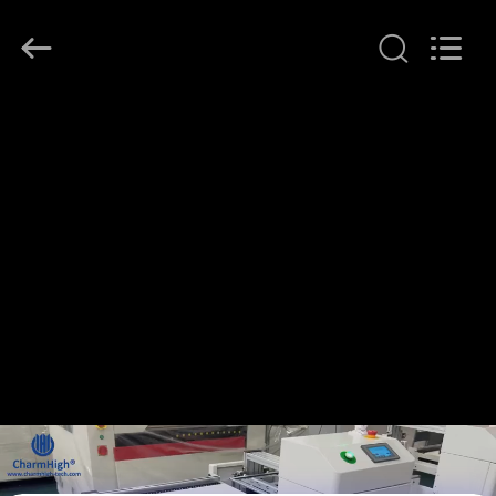
©
2016
-
2026
CHARMHIGH
TECHNOLOGY
LIMITED.
All
บ้าน
Rights
Reserved.
สินค้า
วิดีโอ
เกี่ยว
กับ
เรา