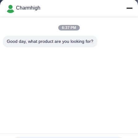
Charmhigh
ทัวร์
6:37 PM
โรงงาน
Good day, what product are you looking for?
การ
ควบคุม
คุณภาพ
ติดต่อ
เรา
All In One CHMT48VA Benchtop SMT Pick And Place
Machine Embedded Linux System