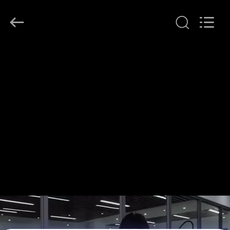
©
2016
-
2026
CHARMHIGH
TECHNOLOGY
LIMITED.
All
บ้าน
Rights
Reserved.
สินค้า
วิดีโอ
เกี่ยว
กับ
เรา