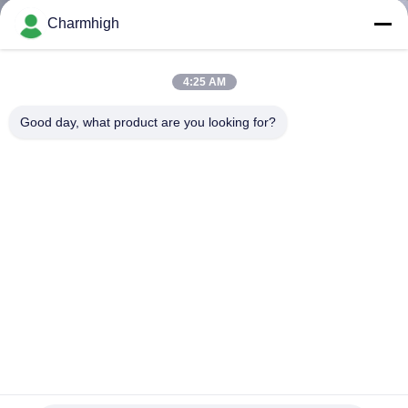
Charmhigh
ทัวร์
4:25 AM
โรงงาน
Good day, what product are you looking for?
การ
ควบคุม
คุณภาพ
ติดต่อ
เรา
สาย SMT ขนาดกลาง พร้อมเครื่องพิมพ์จอ 3250 6 หัว SMT
Pick And Place Machine