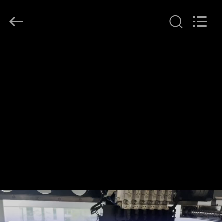
©
2016
-
2026
CHARMHIGH
TECHNOLOGY
LIMITED.
All
บ้าน
Rights
Reserved.
สินค้า
วิดีโอ
เกี่ยว
กับ
เรา