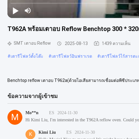
T962A พร้อมเตาอบ Reflow Benchtop 300 * 320
SMT เตาอบ Reflow
2025-08-13
1439 ความเห็น
#
เตารีโฟลว์ตั้งโต๊ะ
#
เตารีโฟลว์อินฟราเรด
#
เตารีโฟลว์ไร้สารตะก
Benchtop reflow เตาอบ T962a(ด้วยไอเสียสามารถเชื่อมต่อพีซีประเภ
SMT REWORK SATION ตัวทำความร้อน IC อินฟราเรด T962A เป็นโปรเซ
ข้อความจากผู้เข้าชม
Mo**n
ES
2024-11-30
M
Hi Kimi Liu, I'm interested in the T962A reflow oven. Could yo
Kimi Liu
ES
2024-11-30
K