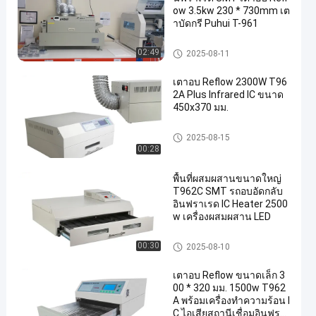
ow 3.5kw 230 * 730mm เต
าบัดกรี Puhui T-961
SMT เตาอบ Reflow
02:49
2025-08-11
เตาอบ Reflow 2300W T96
2A Plus Infrared IC ขนาด
450x370 มม.
SMT เตาอบ Reflow
2025-08-15
00:28
พื้นที่ผสมผสานขนาดใหญ่
T962C SMT รถอบอัดกลับ
อินฟราเรด IC Heater 2500
w เครื่องผสมผสาน LED
SMT เตาอบ Reflow
00:30
2025-08-10
เตาอบ Reflow ขนาดเล็ก 3
00 * 320 มม. 1500w T962
A พร้อมเครื่องทำความร้อน I
C ไอเสียสถานีเชื่อมอินฟราเ